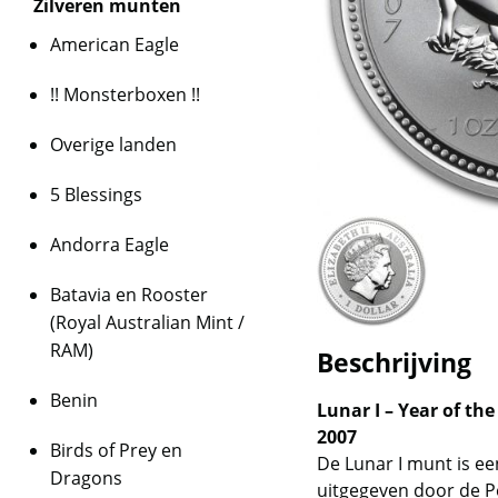
Zilveren munten
American Eagle
!! Monsterboxen !!
Overige landen
5 Blessings
Andorra Eagle
Batavia en Rooster
(Royal Australian Mint /
RAM)
Beschrijving
Benin
Lunar I – Year of the
2007
Birds of Prey en
De Lunar I munt is e
Dragons
uitgegeven door de Pe