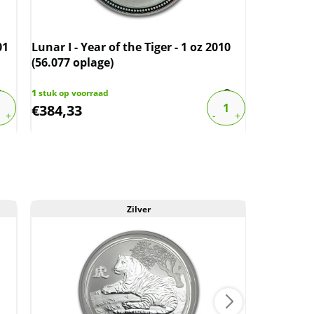
01
Lunar I - Year of the Tiger - 1 oz 2010
Lunar I - 
(56.077 oplage)
(99.632 o
1
stuk op voorraad
1
stuk op vo
€
384,33
€
512,25
Zilver