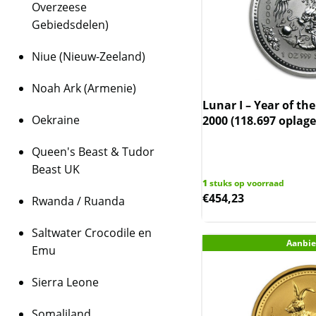
Overzeese
Gebiedsdelen)
Niue (Nieuw-Zeeland)
Noah Ark (Armenie)
Lunar I – Year of th
Oekraine
2000 (118.697 oplage
Queen's Beast & Tudor
Beast UK
1
stuks op voorraad
€
454,23
Rwanda / Ruanda
Saltwater Crocodile en
Aanbie
Emu
Sierra Leone
Somaliland