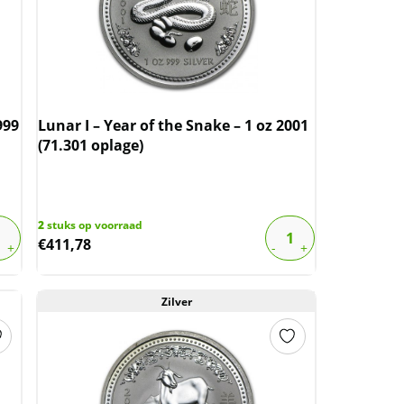
999
Lunar I – Year of the Snake – 1 oz 2001
(71.301 oplage)
2
stuks op voorraad
€
411,78
Zilver