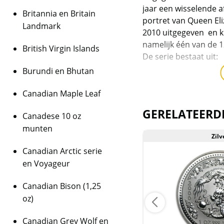
jaar een wisselende a
Britannia en Britain
portret van Queen Eli
Landmark
2010 uitgegeven en k
namelijk één van de 
British Virgin Islands
De serie bestaat uit:
Burundi en Bhutan
1999: Konijn – oplage
2000: Draak – oplage
Canadian Maple Leaf
2001: Slang – oplage 
GERELATEERD
2002: Paard – oplage 
Canadese 10 oz
2003: Geit – oplage v
munten
2004: Aap – oplage v
Zilver
Zilv
2005: Haan – oplage 
Canadian Arctic serie
2006: Hond – oplage 
en Voyageur
2007: Zwijn – oplage 
2008: Muis – oplage v
Canadian Bison (1,25
2009: Os – oplage van
oz)
2010: Tijger – oplage
Canadian Grey Wolf en