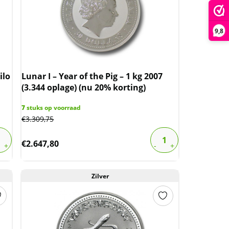
9,8
ilo
Lunar I – Year of the Pig – 1 kg 2007
(3.344 oplage) (nu 20% korting)
7
stuks op voorraad
€
3.309,75
€
2.647,80
Zilver