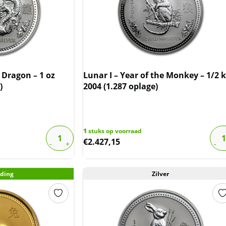
e Dragon – 1 oz
Lunar I – Year of the Monkey – 1/2 k
)
2004 (1.287 oplage)
1
stuks op voorraad
€
2.427,15
ding
Zilver