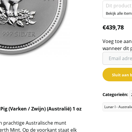
Dit product
Bekijk alle item
€
439,78
Voeg toe aan
wanneer dit 
Vul
je
email
Sluit aan b
adres
in
om
Categorieën:
de
wachtlijst
Lunar I - Austra
 Pig (Varken / Zwijn) (Australië) 1 oz
voor
dit
en prachtige Australische munt
product
rth Mint. Op de voorkant staat elk