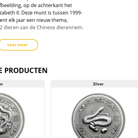
toe
fbeelding, op de achterkant het
te
zabeth II. Deze munt is tussen 1999-
voegen
ent elk jaar een nieuw thema,
12 dieren van de Chinese dierenriem.
Lees meer
 van 63.644
 van 118.697
van 71.301
E PRODUCTEN
van 99.632
an 102.164
an 105.680
er
Zilver
van 92.691
van 98.825
van 87.009
an 59.623
 52.267
 van 56.077