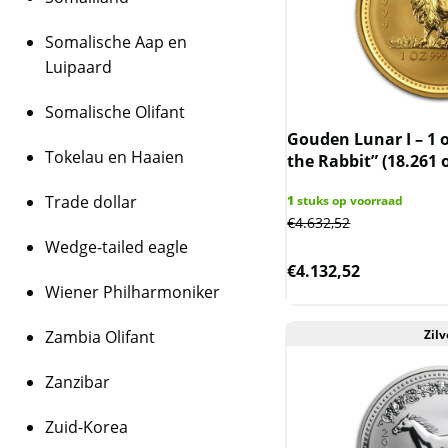
Somalische Aap en
Luipaard
Somalische Olifant
Gouden Lunar I – 1 o
Tokelau en Haaien
the Rabbit” (18.261 
Trade dollar
1
stuks op voorraad
€
4.632,52
Wedge-tailed eagle
€
4.132,52
Wiener Philharmoniker
Zambia Olifant
Zilv
Zanzibar
Zuid-Korea