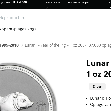
ng vanaf
EUR 4.000
Breedste assortiment en scherpe
9
prijzen
ci
n
kopen
Oplages
Blogs
 1999-2010
Lunar I – Year of the Pig – 1 oz 2007 (87.009 opla
Lunar 
1 oz 2
Zilver
Lunar I: 1 
Oplage van