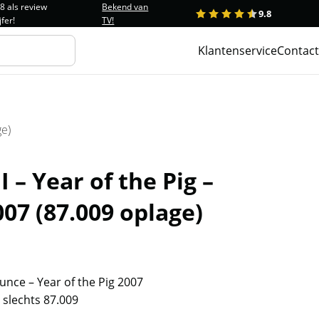
.8 als review
Bekend van
9.8
1
2
3
4
5
jfer!
TV!
Klantenservice
Contact
ge)
I – Year of the Pig –
007 (87.009 oplage)
ounce – Year of the Pig 2007
 slechts 87.009