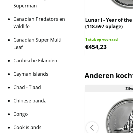
Naast de Lunar I serie
Superman
wordt vanaf 2008 uit
worden uitgegeven in 
Canadian Predators en
 I - Year of the Dragon - 1/2 oz
Lunar I - Year of the
(52.956 oplage)
Wildlife
(118.697 oplage)
Levering
Elke munt wordt gele
Canadian Super Multi
 op voorraad
1
stuk op voorraad
8,24
€
454,23
Leaf
Kwaliteit
Doordat de munten i
Caribische Eilanden
geleverd, zijn de mun
kunnen wel kleine kra
Cayman Islands
Anderen koch
BTW
Chad - Tjaad
Dit product wordt on
Zilver
Zilv
houdt in dat wij btw 
Chinese panda
behalen op dit produ
niet op de factuur ve
Congo
is inclusief btw.
Cook islands