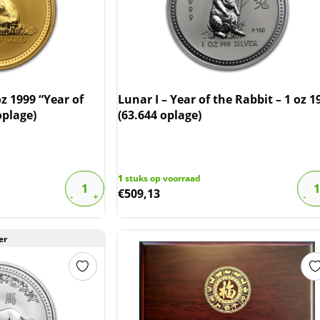
z 1999 “Year of
Lunar I – Year of the Rabbit – 1 oz 1
oplage)
(63.644 oplage)
1
stuks op voorraad
€
509,13
er