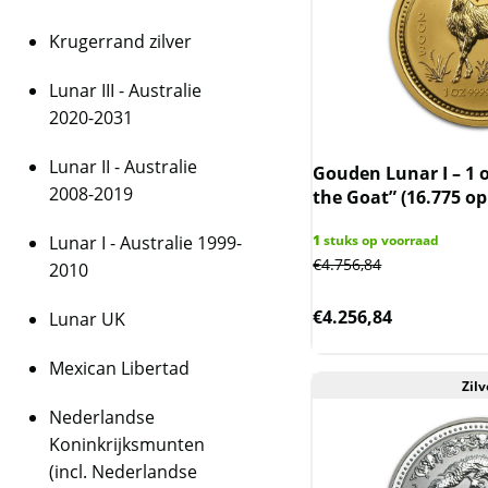
Krugerrand zilver
Lunar III - Australie
2020-2031
Lunar II - Australie
Gouden Lunar I – 1 o
2008-2019
the Goat” (16.775 op
Lunar I - Australie 1999-
1
stuks op voorraad
€
4.756,84
2010
€
4.256,84
Lunar UK
Mexican Libertad
Zilv
Nederlandse
Koninkrijksmunten
(incl. Nederlandse