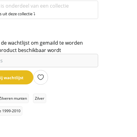
 is onderdeel van een collectie
s uit deze collectie ⤵
 de wachtlijst om gemaild te worden
product beschikbaar wordt
ij wachtlijst
Zilveren munten
Zilver
lie 1999-2010