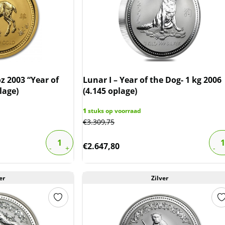
z 2003 “Year of
Lunar I – Year of the Dog- 1 kg 2006
lage)
(4.145 oplage)
1
stuks op voorraad
€
3.309,75
€
2.647,80
er
Zilver