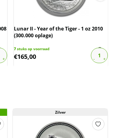
008
Lunar II - Year of the Tiger - 1 oz 2010
Lunar II -
(300.000 oplage)
(300.000 
7
stuks op voorraad
1
stuk op vo
€
165,00
€
168,44
Zilver