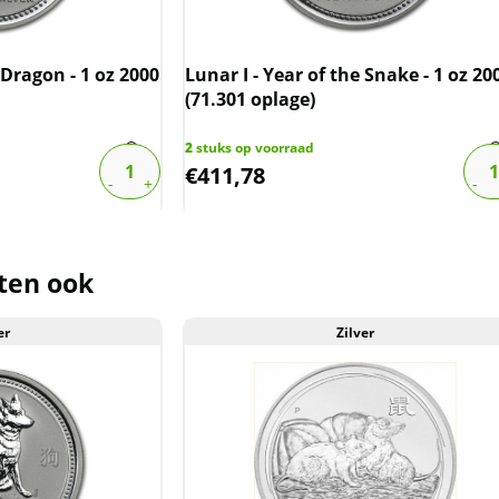
, is er ook de Lunar II serie. Deze
gegeven. De 1 oz Lunar II munten
een jaarlijkse oplage van 300.000.
 Dragon - 1 oz 2000
Lunar I - Year of the Snake - 1 oz 20
(71.301 oplage)
verd in een originele muntcapsule.
2
stuks op voorraad
€
411,78
n een originele muntcapsule worden
ten vrijwel altijd onbeschadigd, maar
sjes en/of verkleuringen bevatten.
ten ook
der de margeregel verhandeld. Dit
er
Zilver
afdragen over de marge die wij
ct. De btw mag hierdoor door ons
rmeld worden. De prijs op de website