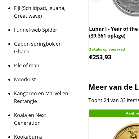
Fiji (Schildpad, Iguana,
Great wave)
 II - Year of the Dragon - 1 oz
Lunar I - Year of the
Funnel-web Spider
(300.000 oplage)
(39.361 oplage)
Gabon springbok en
 op voorraad
2
stuks op voorraad
Ghana
0,00
€
253,93
Isle of man
Ivoorkust
Meer van de Lu
Kangaroo en Marvel en
Toont 24 van 33 item
Rectangle
Aanbie
Koala en Next
Generation
Kookaburra