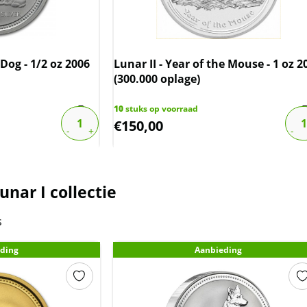
 Dog - 1/2 oz 2006
Lunar II - Year of the Mouse - 1 oz 2
(300.000 oplage)
10
stuks op voorraad
€
150,00
nar I collectie
s
ding
Aanbieding