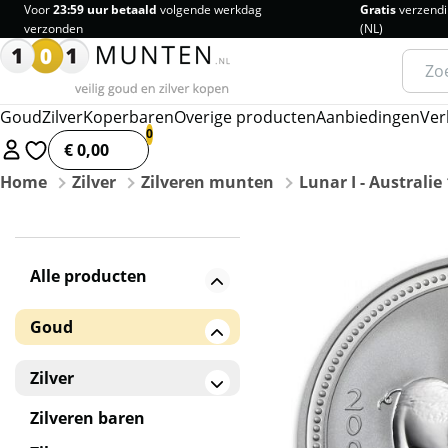
Voor
23:59 uur betaald
volgende werkdag
Gratis
verzendi
verzonden
(NL)
Zoeke
naar:
Goud
Zilver
Koperbaren
Overige producten
Aanbiedingen
Ver
€ 0,00
Home
Zilver
Zilveren munten
Lunar I - Australie
Alle producten
Goud
Gouden baren
Zilver
Gouden munten
Zilveren baren