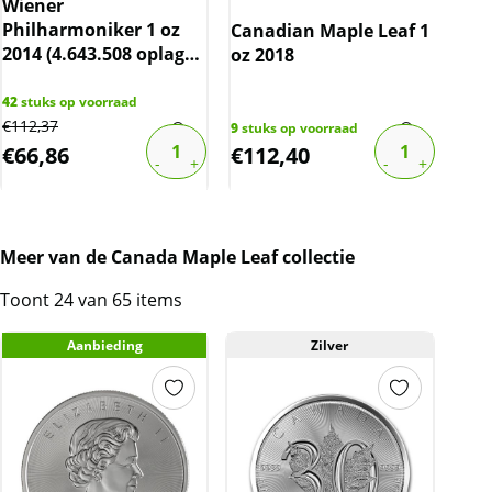
Wiener
Wie
Philharmoniker 1 oz
Phi
Canadian Maple Leaf 1
2014 (4.643.508 oplage)
202
oz 2018
(slechts 17.5% boven
bov
spot)
42
stuks op voorraad
816
s
€
112,37
€
132
9
stuks op voorraad
€
66,86
€
112,40
€
7
Meer van de Canada Maple Leaf collectie
Toont 24 van 65 items
Aanbieding
Zilver