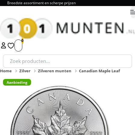
Breedste assortiment en scherpe prijzen
9.8
1
2
3
4
5
Zoeken
naar:
Home
Zilver
Zilveren munten
Canadian Maple Leaf
Aanbieding