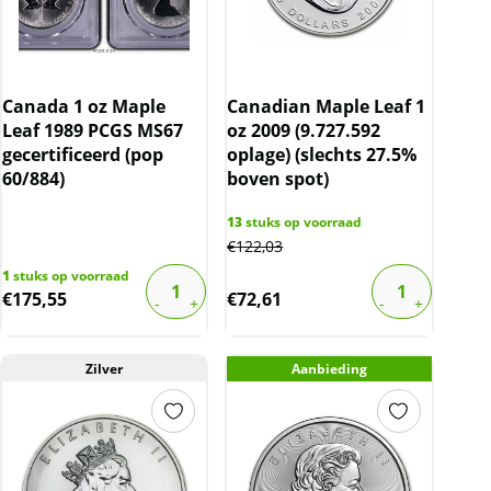
Canada 1 oz Maple
Canadian Maple Leaf 1
Leaf 1989 PCGS MS67
oz 2009 (9.727.592
gecertificeerd (pop
oplage) (slechts 27.5%
60/884)
boven spot)
13
stuks op voorraad
€
122,03
1
stuks op voorraad
€
175,55
€
72,61
Zilver
Aanbieding