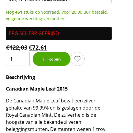
Nog
451
stuks op voorraad. Voor 20:00 uur betaald,
volgende werkdag verzonden!
ERG SCHERP GEPRIJSD
€
122,03
€
72,61
Canadian
Kopen
Maple
Leaf
Beschrijving
1
oz
Canadian Maple Leaf 2015
2015
aantal
De Canadian Maple Leaf bevat een zilver
gehalte van 99,99% en is geslagen door de
Royal Canadian Mint. De zuiverheid is de
hoogste van alle bekende zilveren
beleggingsmunten. De munten wegen 1 troy