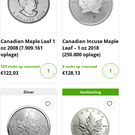
Canadian Maple Leaf 1
Canadian Incuse Maple
oz 2008 (7.909.161
Leaf – 1 oz 2018
oplage)
(250.000 oplage)
131
stuks op voorraad
2
stuks op voorraad
€
122,03
€
128,13
Zilver
Aanbieding