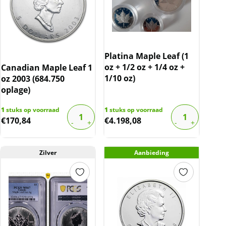
Platina Maple Leaf (1
oz + 1/2 oz + 1/4 oz +
Canadian Maple Leaf 1
1/10 oz)
oz 2003 (684.750
oplage)
1
stuks op voorraad
1
stuks op voorraad
€
170,84
€
4.198,08
Zilver
Aanbieding