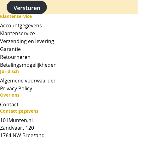
Kwaliteit
De muntbaren worden uit voorraad geleverd,
Klantenservice
en komen daarmee niet rechtstreeks van de
producent af. De munten kunnen soms
Accountgegevens
krassen, aanslag en/of melkvlekken bevatten.
Klantenservice
De seal kan soms gescheurd zijn.
Verzending en levering
Garantie
BTW
Retourneren
Omdat deze muntbaar wettig betaalmiddel is
Betalingsmogelijkheden
op Cook Island, wordt deze muntbaar onder
Juridisch
de margeregeling verhandeld. Dit houdt in dat
Algemene voorwaarden
wij btw afdragen over de marge die wij
Privacy Policy
behalen op dit product. De btw mag hierdoor
Over ons
door ons niet op de factuur vermeld worden.
Contact
De prijs op de website is inclusief btw.
Contact gegevens
101Munten.nl
Zandvaart 120
Chat met ons
1764 NW Breezand