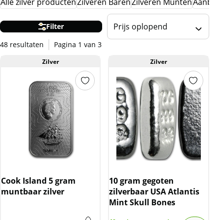
Alle zilver producten
Zilveren Baren
Zilveren Munten
Aanbie
Prijs oplopend
Filter
48 resultaten
Pagina 1 van 3
Zilver
Zilver
Cook Island 5 gram
10 gram gegoten
muntbaar zilver
zilverbaar USA Atlantis
Mint Skull Bones