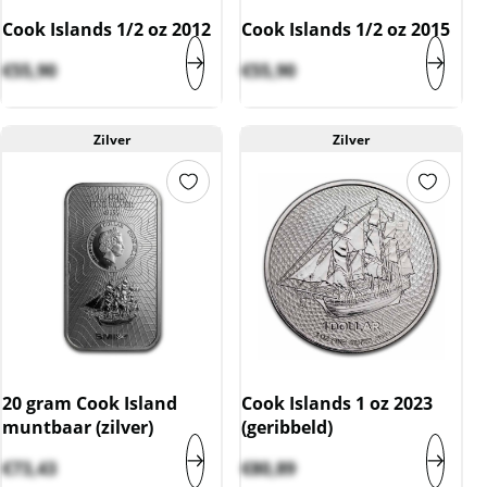
Cook Islands 1/2 oz 2012
Cook Islands 1/2 oz 2015
€
55,90
€
55,90
Zilver
Zilver
20 gram Cook Island
Cook Islands 1 oz 2023
muntbaar (zilver)
(geribbeld)
€
73,43
€
80,89