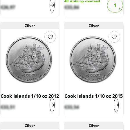
40
stuks op voorraad
€
26,97
€
33,84
Zilver
Zilver
Cook Islands 1/10 oz 2012
Cook Islands 1/10 oz 2015
€
33,51
€
33,54
Zilver
Zilver