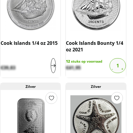
Cook Islands 1/4 oz 2015
Cook Islands Bounty 1/4
oz 2021
12
stuks op voorraad
€
39,83
€
41,95
Zilver
Zilver