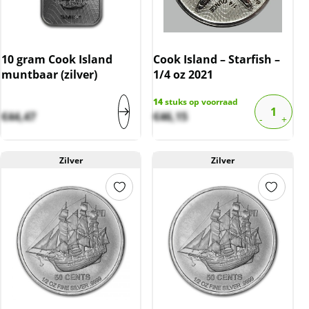
10 gram Cook Island
Cook Island – Starfish –
muntbaar (zilver)
1/4 oz 2021
14
stuks op voorraad
€
44,47
€
46,15
Zilver
Zilver