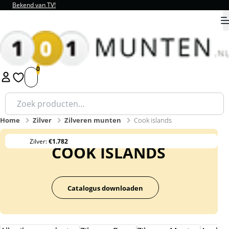
Bekend van TV!
9.8
1
2
3
4
5
Zoeken
naar:
Home
Zilver
Zilveren munten
Cook islands
Zilver:
€1.782
COOK ISLANDS
Catalogus downloaden