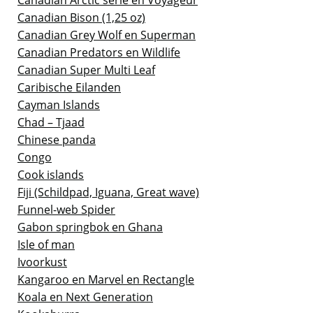
Canadian Arctic serie en Voyageur
Canadian Bison (1,25 oz)
Canadian Grey Wolf en Superman
Canadian Predators en Wildlife
Canadian Super Multi Leaf
Caribische Eilanden
Cayman Islands
Chad – Tjaad
Chinese panda
Congo
Cook islands
Fiji (Schildpad, Iguana, Great wave)
Funnel-web Spider
Gabon springbok en Ghana
Isle of man
Ivoorkust
Kangaroo en Marvel en Rectangle
Koala en Next Generation