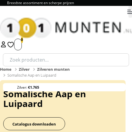
Breedste assortiment en scherpe prijzen
9.8
1
2
3
4
5
Zoeken
naar:
Home
Zilver
Zilveren munten
Somalische Aap en Luipaard
Zilver:
€1.765
Somalische Aap en
Luipaard
Catalogus downloaden