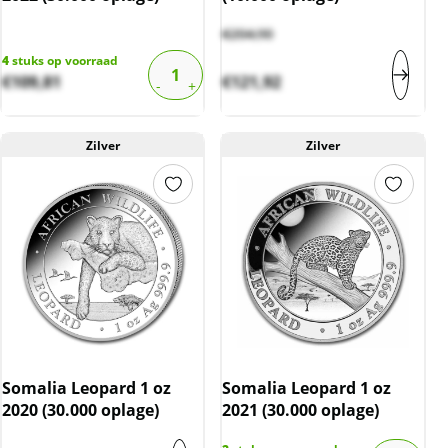
€
204,90
4
stuks op voorraad
€
109,81
€
121,92
Zilver
Zilver
Somalia Leopard 1 oz
Somalia Leopard 1 oz
2020 (30.000 oplage)
2021 (30.000 oplage)