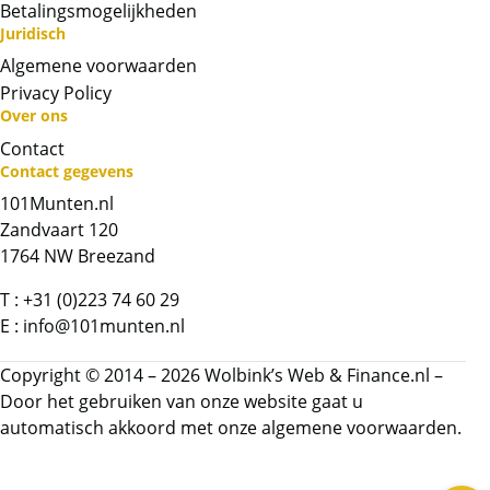
Betalingsmogelijkheden
Juridisch
Algemene voorwaarden
Privacy Policy
Over ons
Contact
Contact gegevens
Neem contact op met op!
101Munten.nl
Zandvaart 120
Chat met ons
1764 NW Breezand
T :
+31 (0)223 74 60 29
Whatsapp ons!
E :
info@101munten.nl
Bel ons
Copyright © 2014 – 2026 Wolbink’s Web & Finance.nl –
Door het gebruiken van onze website gaat u
automatisch akkoord met onze
algemene voorwaarden.
Contactformulier