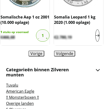
Somalische Aap 1 oz 2001
Somalia Leopard 1 kg
(10.000 oplage)
2020 (1.000 oplage)
1
stuks op voorraad
€
466,68
€
2.780,19
Vorige
Volgende
Categorieën binnen Zilveren
munten
Tuvalu
American Eagle
!! Monsterboxen !!
Overige landen