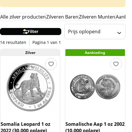
Alle zilver producten
Zilveren Baren
Zilveren Munten
Aanbie
Prijs oplopend
Filter
14 resultaten
Pagina 1 van 1
Zilver
Aanbieding
Somalia Leopard 1 oz
Somalische Aap 1 oz 2002
2022 (30.000 oplage)
(10.000 oplage)