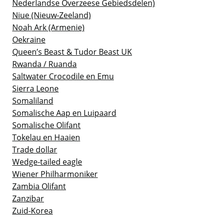
Nederlandse Overzeese Gebiedsdelen)
Niue (Nieuw-Zeeland)
Noah Ark (Armenie)
Oekraine
Queen’s Beast & Tudor Beast UK
Rwanda / Ruanda
Saltwater Crocodile en Emu
Sierra Leone
Somaliland
Somalische Aap en Luipaard
Somalische Olifant
Tokelau en Haaien
Trade dollar
Wedge-tailed eagle
Wiener Philharmoniker
Zambia Olifant
Zanzibar
Zuid-Korea