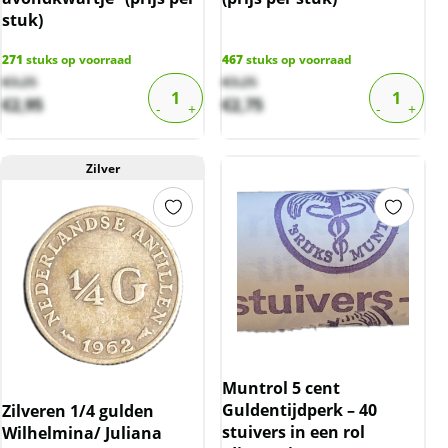
stuk)
271
stuks op voorraad
467
stuks op voorraad
Original
Current
Original
Current
€
3,25
€
3,25
€
2,95
€
2,75
price
price
price
price
was:
is:
was:
is:
€3,25.
€2,95.
€3,25.
€2,75.
Zilver
Muntrol 5 cent
Guldentijdperk – 40
Zilveren 1/4 gulden
stuivers in een rol
Wilhelmina/ Juliana