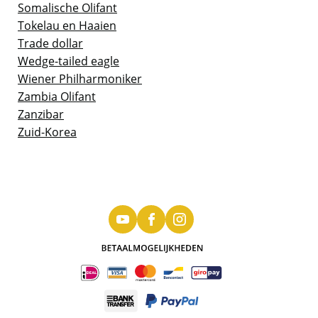
Somalische Olifant
Tokelau en Haaien
Trade dollar
Wedge-tailed eagle
Wiener Philharmoniker
Zambia Olifant
Zanzibar
Zuid-Korea
Nostalgische vierkante stuiver – diverse
jaren (prijs per stuk)
In 1913 werd de nostalgische vierkante stuiver
ingevoerd, inmiddels alweer 110 jaar geleden.