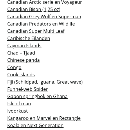
Canadian Arctic serie en Voyageur
Canadian Bison (1,25 oz)
Canadian Grey Wolf en Superman
Canadian Predators en Wildlife
Canadian Super Multi Leaf
Caribische Eilanden
Cayman Islands
Chad – Tjaad
Chinese panda
Congo
Cook islands
Fiji (Schildpad, Iguana, Great wave)
Funnel-web Spider
Gabon springbok en Ghana
Isle of man
Ivoorkust
Kangaroo en Marvel en Rectangle
Koala en Next Generation