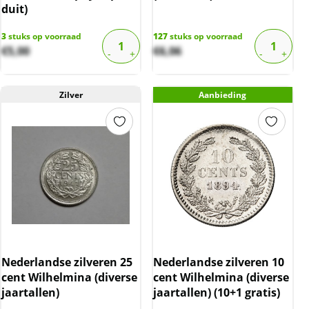
duit)
3
stuks op voorraad
127
stuks op voorraad
€
5,00
€
6,06
Zilver
Aanbieding
Nederlandse zilveren 25
Nederlandse zilveren 10
cent Wilhelmina (diverse
cent Wilhelmina (diverse
jaartallen)
jaartallen) (10+1 gratis)