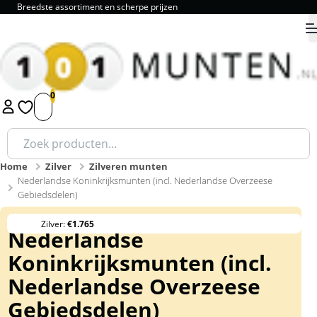
Breedste assortiment en scherpe prijzen
9.8
1
2
3
4
5
Zoeken
naar:
Home
Zilver
Zilveren munten
Nederlandse Koninkrijksmunten (incl. Nederlandse Overzeese
Gebiedsdelen)
Zilver:
€1.765
Nederlandse
Koninkrijksmunten (incl.
Nederlandse Overzeese
Gebiedsdelen)