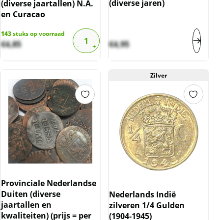
(diverse jaren)
(diverse jaartallen) N.A.
en Curacao
143
stuks op voorraad
€
4,85
€
4,95
Zilver
Provinciale Nederlandse
Duiten (diverse
Nederlands Indië
jaartallen en
zilveren 1/4 Gulden
kwaliteiten) (prijs = per
(1904-1945)