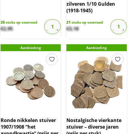
zilveren 1/10 Gulden
(1918-1945)
28
stuks op voorraad
21
stuks op voorraad
€
2,95
€
3,18
Aanbieding
Aanbieding
Ronde nikkelen stuiver
Nostalgische vierkante
1907/1908 “het
stuiver – diverse jaren
avondkwartje” (prijs per
(prijs per stuk)