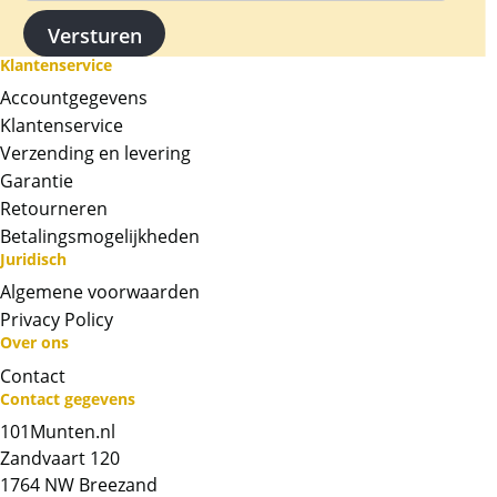
Levering
Per bestelling leveren wij de gekochte stuivers
Klantenservice
in een plastic gripzakje. U kunt vanaf 1 stuiver
Accountgegevens
bestellen. De prijs die u ziet, is per 1 stuiver,
Klantenservice
wij kunnen niet per jaartal uitzoeken! Indien u
Verzending en levering
een serie wilt, verwijzen wij u naar de
Garantie
complete serie stuivers
waar ook de
Retourneren
moeilijkere jaren zoals 1909 en 1933 in zitten!
Betalingsmogelijkheden
Kwaliteit
Juridisch
Het betreft hier uitsluitend gebruikte munten.
Algemene voorwaarden
De munten zijn (veelal) 80-100 jaar oud en
Privacy Policy
vertonen “veel” gebruikssporen/slijtage. De
Over ons
foto’s dienen als voorbeeld, hier kunnen geen
Contact
rechten aan worden ontleend.
Contact gegevens
101Munten.nl
Zandvaart 120
1764 NW Breezand