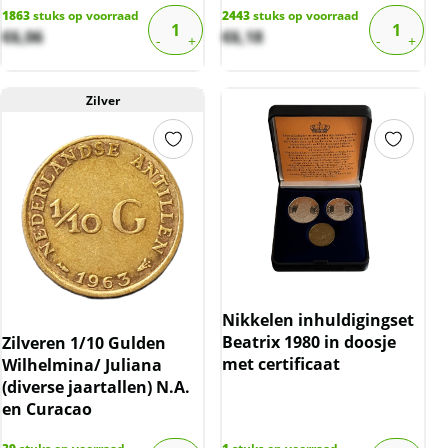
1863
stuks op voorraad
2443
stuks op voorraad
€
6,06
€
6,18
Zilver
Nikkelen inhuldigingset
Beatrix 1980 in doosje
Zilveren 1/10 Gulden
met certificaat
Wilhelmina/ Juliana
(diverse jaartallen) N.A.
en Curacao