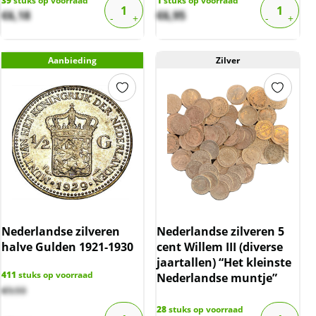
39
stuks op voorraad
1
stuks op voorraad
€
6,18
€
6,95
Aanbieding
Zilver
Nederlandse zilveren
Nederlandse zilveren 5
halve Gulden 1921-1930
cent Willem III (diverse
jaartallen) “Het kleinste
411
stuks op voorraad
Nederlandse muntje”
€
9,93
28
stuks op voorraad