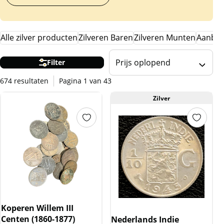
Alle zilver producten
Zilveren Baren
Zilveren Munten
Aanbie
Prijs oplopend
Filter
674 resultaten
Pagina 1 van 43
Zilver
Koperen Willem III
Centen (1860-1877)
Nederlands Indie