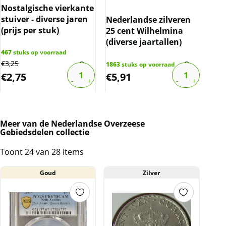
Nostalgische vierkante
Ned
stuiver - diverse jaren
Jul
Nederlandse zilveren
(prijs per stuk)
jare
25 cent Wilhelmina
(diverse jaartallen)
467
stuks op voorraad
2124
€
3,25
€
12,
1863
stuks op voorraad
€
2,75
€
5,91
€
1
Meer van de Nederlandse Overzeese
Gebiedsdelen collectie
Toont 24 van 28 items
Goud
Zilver