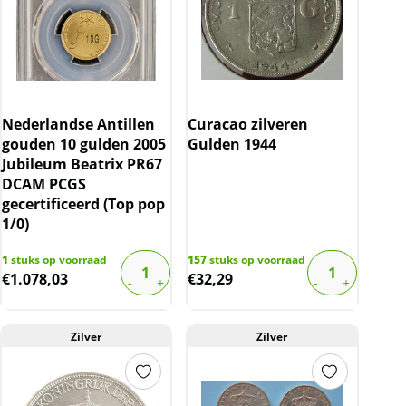
Nederlandse Antillen
Curacao zilveren
gouden 10 gulden 2005
Gulden 1944
Jubileum Beatrix PR67
DCAM PCGS
gecertificeerd (Top pop
1/0)
1
stuks op voorraad
157
stuks op voorraad
€
1.078,03
€
32,29
Zilver
Zilver