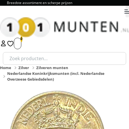
Breedste assortiment en scherpe prijzen
9.8
1
2
3
4
5
Zoeken
naar:
Home
Zilver
Zilveren munten
Nederlandse Koninkrijksmunten (incl. Nederlandse
Overzeese Gebiedsdelen)