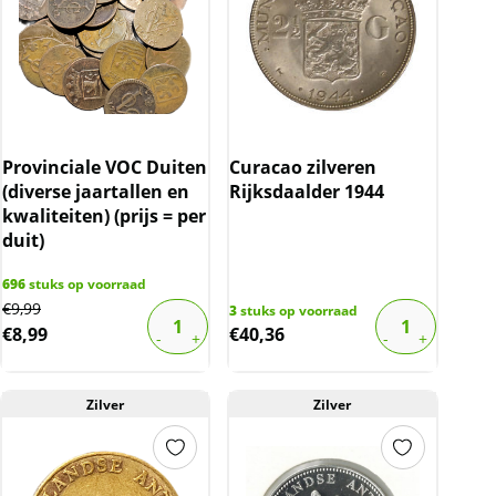
Provinciale VOC Duiten
Curacao zilveren
(diverse jaartallen en
Rijksdaalder 1944
kwaliteiten) (prijs = per
duit)
696
stuks op voorraad
Original
Current
€
9,99
3
stuks op voorraad
€
8,99
€
40,36
price
price
was:
is:
€9,99.
€8,99.
Zilver
Zilver