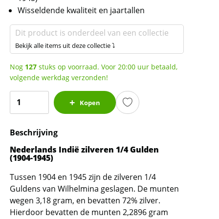
Wisseldende kwaliteit en jaartallen
Dit product is onderdeel van een collectie
Bekijk alle items uit deze collectie ⤵
Nog
127
stuks op voorraad. Voor 20:00 uur betaald,
volgende werkdag verzonden!
Nederlands
Kopen
Indië
zilveren
Beschrijving
1/4
Gulden
Nederlands Indië zilveren 1/4 Gulden
(1904-
(1904-1945)
1945)
Tussen 1904 en 1945 zijn de zilveren 1/4
aantal
Guldens van Wilhelmina geslagen. De munten
wegen 3,18 gram, en bevatten 72% zilver.
Hierdoor bevatten de munten 2,2896 gram