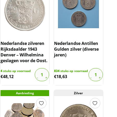
Nederlandse zilveren
Nederlandse Antillen
Rijksdaalder 1943
Gulden zilver (diverse
Denver – Wilhelmina
jaren)
geslagen voor de Oost.
4
stuks op voorraad
834
stuks op voorraad
€
48,12
€
18,63
Aanbieding
Zilver