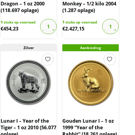
Dragon – 1 oz 2000
Monkey – 1/2 kilo 2004
(118.697 oplage)
(1.287 oplage)
1
stuks op voorraad
1
stuks op voorraad
€
454,23
€
2.427,15
Zilver
Aanbieding
Lunar I – Year of the
Gouden Lunar I – 1 oz
Tiger – 1 oz 2010 (56.077
1999 “Year of the
oplage)
Rabbit” (18.261 oplage)