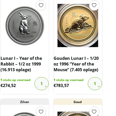
Lunar I – Year of the
Gouden Lunar I – 1/20
Rabbit – 1/2 oz 1999
oz 1996 “Year of the
(16.913 oplage)
Mouse” (7.405 oplage)
1
stuks op voorraad
1
stuks op voorraad
€
274,52
€
783,57
Zilver
Goud