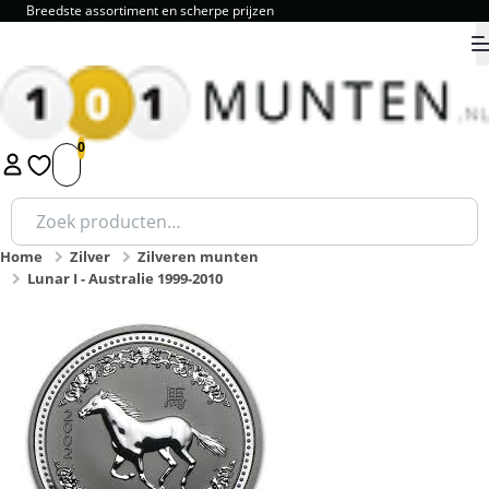
Breedste assortiment en scherpe prijzen
9.8
1
2
3
4
5
Zoeken
naar:
Home
Zilver
Zilveren munten
Lunar I - Australie 1999-2010