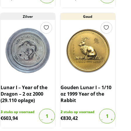
Zilver
Goud
Lunar I – Year of the
Gouden Lunar I – 1/10
Dragon – 2 oz 2000
oz 1999 Year of the
(29.110 oplage)
Rabbit
3
stuks op voorraad
2
stuks op voorraad
€
603,94
€
830,42