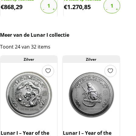
€
868,29
€
1.270,85
€
1
Meer van de Lunar I collectie
Toont 24 van 32 items
Zilver
Zilver
Lunar I – Year of the
Lunar I – Year of the