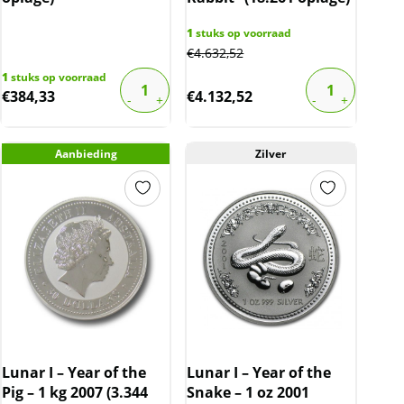
1
stuks op voorraad
€
4.632,52
1
stuks op voorraad
€
384,33
€
4.132,52
Aanbieding
Zilver
Lunar I – Year of the
Lunar I – Year of the
Pig – 1 kg 2007 (3.344
Snake – 1 oz 2001