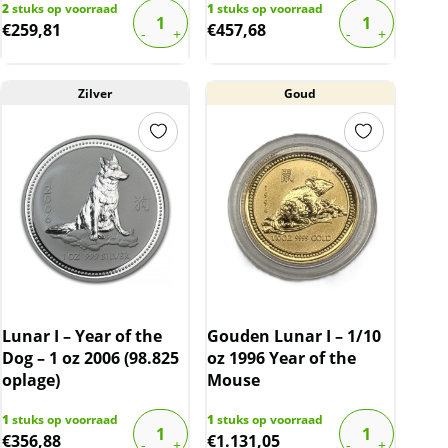
2
stuks op voorraad
1
stuks op voorraad
€
259,81
€
457,68
Zilver
Goud
Lunar I – Year of the
Gouden Lunar I – 1/10
Dog – 1 oz 2006 (98.825
oz 1996 Year of the
oplage)
Mouse
1
stuks op voorraad
1
stuks op voorraad
€
356,88
€
1.131,05