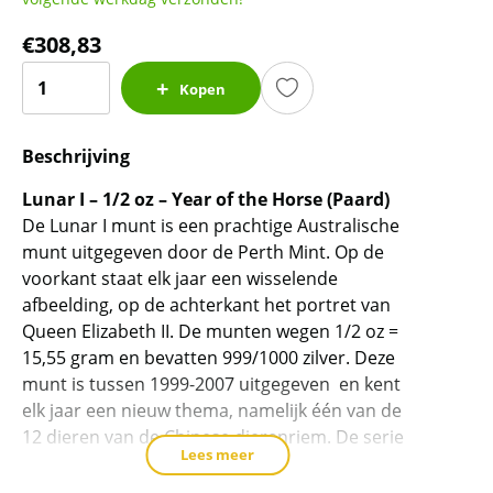
€
308,83
Lunar
Kopen
I
-
Beschrijving
Year
of
Lunar I – 1/2 oz – Year of the Horse (Paard)
the
De Lunar I munt is een prachtige Australische
Horse
munt uitgegeven door de Perth Mint. Op de
-
voorkant staat elk jaar een wisselende
1/2
afbeelding, op de achterkant het portret van
oz
Queen Elizabeth II. De munten wegen 1/2 oz =
2002
15,55 gram en bevatten 999/1000 zilver. Deze
(42.824
munt is tussen 1999-2007 uitgegeven en kent
oplage)
elk jaar een nieuw thema, namelijk één van de
aantal
12 dieren van de Chinese dierenriem. De serie
Lees meer
bestaat uit: