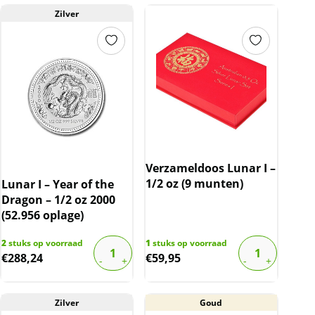
Zilver
Verzameldoos Lunar I –
1/2 oz (9 munten)
Lunar I – Year of the
Dragon – 1/2 oz 2000
(52.956 oplage)
2
stuks op voorraad
1
stuks op voorraad
€
288,24
€
59,95
Zilver
Goud