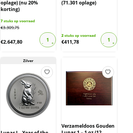
oplage) (nu 20%
(71.301 oplage)
korting)
7
stuks op voorraad
€
3.309,75
2
stuks op voorraad
€
2.647,80
€
411,78
Zilver
Verzameldoos Gouden
Lunar 1 – 1 oz (12
Lunar I – Year of the