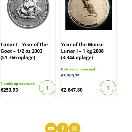
Lunar I – Year of the
Year of the Mouse
Goat – 1/2 oz 2003
Lunar I – 1 kg 2008
(51.766 oplage)
(3.344 oplage)
6
stuks op voorraad
€
3.309,75
1
stuks op voorraad
€
253,93
€
2.647,80