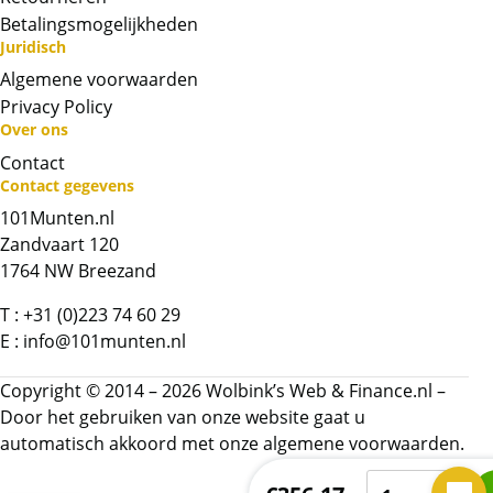
Betalingsmogelijkheden
Juridisch
Algemene voorwaarden
Privacy Policy
Over ons
Contact
Neem contact op met op!
Contact gegevens
101Munten.nl
Chat met ons
Zandvaart 120
1764 NW Breezand
Whatsapp ons!
T :
+31 (0)223 74 60 29
E :
info@101munten.nl
Bel ons
Copyright © 2014 – 2026 Wolbink’s Web & Finance.nl –
Contactformulier
Door het gebruiken van onze website gaat u
automatisch akkoord met onze
algemene voorwaarden.
Lunar
Naam
*