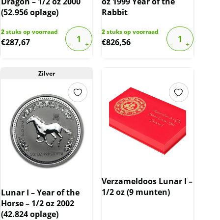
Dragon – 1/2 oz 2000
oz 1999 Year of the
(52.956 oplage)
Rabbit
2
stuks op voorraad
2
stuks op voorraad
€
287,67
€
826,56
Zilver
Verzameldoos Lunar I –
1/2 oz (9 munten)
Lunar I – Year of the
Horse – 1/2 oz 2002
(42.824 oplage)