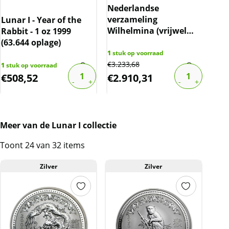
kleine krasjes en/of verkleuringen bevatten.
Nederlandse
verzameling
Lunar I - Year of the
Lun
BTW
Wilhelmina (vrijwel
Rabbit - 1 oz 1999
Mon
Dit product wordt onder de margeregel
compleet) (in 2 Blauwe
(63.644 oplage)
1 o
verhandeld. Dit houdt in dat wij btw afdragen
albums)
1
stuk op voorraad
over de marge die wij behalen op dit product.
€
3.233,68
1
stuk op voorraad
2
stu
€
508,52
€
2.910,31
€
1
De btw mag hierdoor door ons niet op de
factuur vermeld worden. De prijs op de
website is inclusief btw.
Meer van de Lunar I collectie
Toont 24 van 32 items
Zilver
Zilver