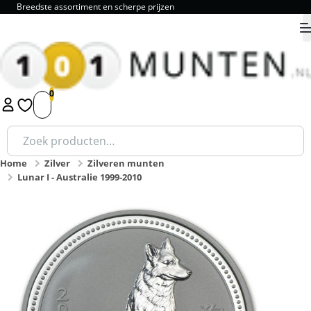
Breedste assortiment en scherpe prijzen
9.8
1
2
3
4
5
Zoeken
naar:
Home
Zilver
Zilveren munten
Lunar I - Australie 1999-2010