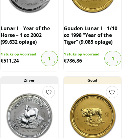
Lunar I – Year of the
Gouden Lunar I – 1/10
Horse – 1 oz 2002
oz 1998 “Year of the
(99.632 oplage)
Tiger” (9.085 oplage)
1
stuks op voorraad
1
stuks op voorraad
€
511,24
€
786,86
Zilver
Goud