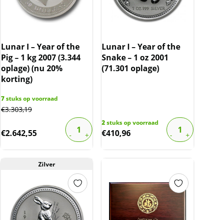
Lunar I – Year of the
Lunar I – Year of the
Pig – 1 kg 2007 (3.344
Snake – 1 oz 2001
oplage) (nu 20%
(71.301 oplage)
korting)
7
stuks op voorraad
€
3.303,19
2
stuks op voorraad
€
2.642,55
€
410,96
Zilver