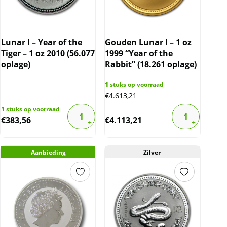
Lunar I – Year of the
Gouden Lunar I – 1 oz
Tiger – 1 oz 2010 (56.077
1999 “Year of the
oplage)
Rabbit” (18.261 oplage)
1
stuks op voorraad
€
4.613,21
1
stuks op voorraad
€
383,56
€
4.113,21
Aanbieding
Zilver