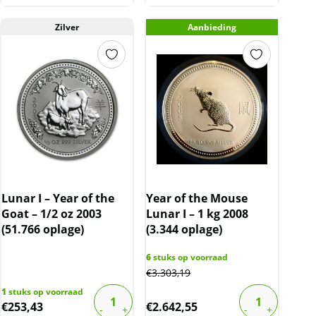
Zilver
Aanbieding
Lunar I – Year of the
Year of the Mouse
Goat – 1/2 oz 2003
Lunar I – 1 kg 2008
(51.766 oplage)
(3.344 oplage)
6
stuks op voorraad
€
3.303,19
1
stuks op voorraad
€
253,43
€
2.642,55