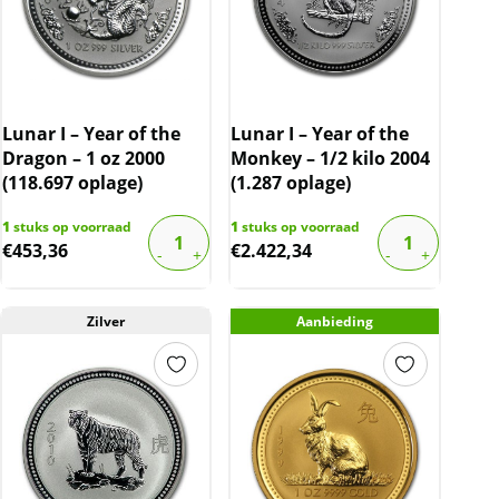
Lunar I – Year of the
Lunar I – Year of the
Dragon – 1 oz 2000
Monkey – 1/2 kilo 2004
(118.697 oplage)
(1.287 oplage)
1
stuks op voorraad
1
stuks op voorraad
€
453,36
€
2.422,34
Zilver
Aanbieding