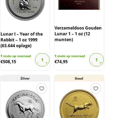
Verzameldoos Gouden
Lunar 1 – 1 oz (12
Lunar I – Year of the
munten)
Rabbit – 1 oz 1999
(63.644 oplage)
1
stuks op voorraad
1
stuks op voorraad
€
508,15
€
74,95
Zilver
Goud