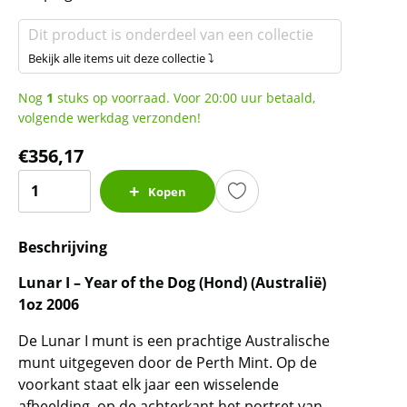
Dit product is onderdeel van een collectie
Bekijk alle items uit deze collectie ⤵
Nog
1
stuks op voorraad. Voor 20:00 uur betaald,
volgende werkdag verzonden!
€
356,17
Lunar
Kopen
I
-
Beschrijving
Year
of
Lunar I – Year of the Dog (Hond) (Australië)
the
1oz 2006
Dog
-
De Lunar I munt is een prachtige Australische
1
munt uitgegeven door de Perth Mint. Op de
oz
voorkant staat elk jaar een wisselende
afbeelding, op de achterkant het portret van
2006