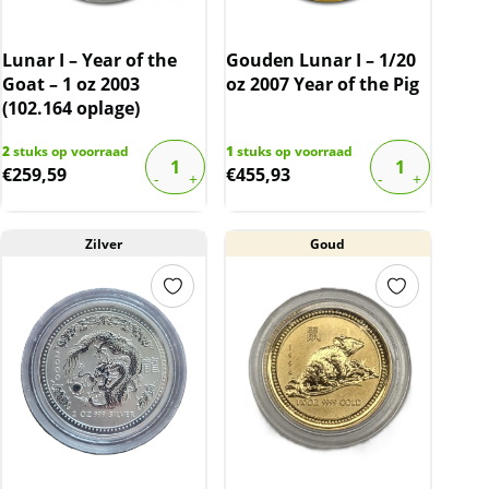
Lunar I – Year of the
Gouden Lunar I – 1/20
Goat – 1 oz 2003
oz 2007 Year of the Pig
(102.164 oplage)
2
stuks op voorraad
1
stuks op voorraad
€
259,59
€
455,93
Zilver
Goud