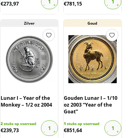
€
273,97
€
781,15
Zilver
Goud
Lunar I – Year of the
Gouden Lunar I – 1/10
Monkey – 1/2 oz 2004
oz 2003 “Year of the
Goat”
2
stuks op voorraad
1
stuks op voorraad
€
239,73
€
851,64