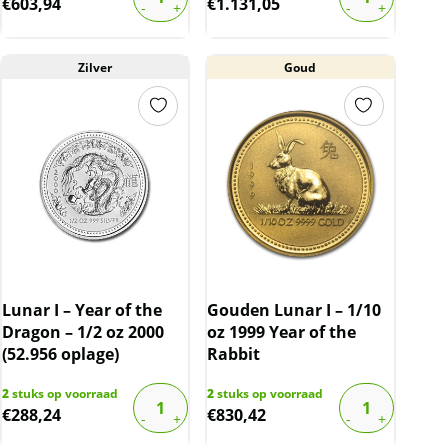
€
603,94
€
1.131,05
Zilver
Goud
Lunar I – Year of the
Gouden Lunar I – 1/10
Dragon – 1/2 oz 2000
oz 1999 Year of the
(52.956 oplage)
Rabbit
2
stuks op voorraad
2
stuks op voorraad
€
288,24
€
830,42