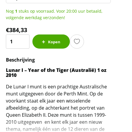
Nog
1
stuks op voorraad. Voor 20:00 uur betaald,
volgende werkdag verzonden!
€
384,33
Lunar
Kopen
I
-
Beschrijving
Year
of
Lunar I – Year of the Tiger (Australië) 1 oz
the
2010
Tiger
De Lunar I munt is een prachtige Australische
-
munt uitgegeven door de Perth Mint. Op de
1
voorkant staat elk jaar een wisselende
oz
afbeelding, op de achterkant het portret van
2010
Queen Elizabeth II. Deze munt is tussen 1999-
(56.077
2010 uitgegeven en kent elk jaar een nieuw
oplage)
thema, namelijk één van de 12 dieren van de