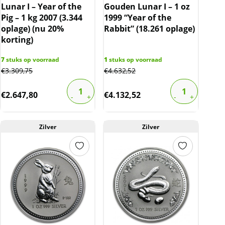
Lunar I – Year of the
Gouden Lunar I – 1 oz
Pig – 1 kg 2007 (3.344
1999 “Year of the
oplage) (nu 20%
Rabbit” (18.261 oplage)
korting)
7
stuks op voorraad
1
stuks op voorraad
€
3.309,75
€
4.632,52
€
2.647,80
€
4.132,52
Zilver
Zilver