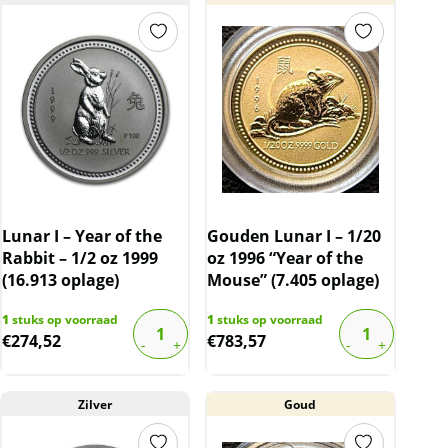
Lunar I – Year of the
Gouden Lunar I – 1/20
Rabbit – 1/2 oz 1999
oz 1996 “Year of the
(16.913 oplage)
Mouse” (7.405 oplage)
1
stuks op voorraad
1
stuks op voorraad
€
274,52
€
783,57
Zilver
Goud