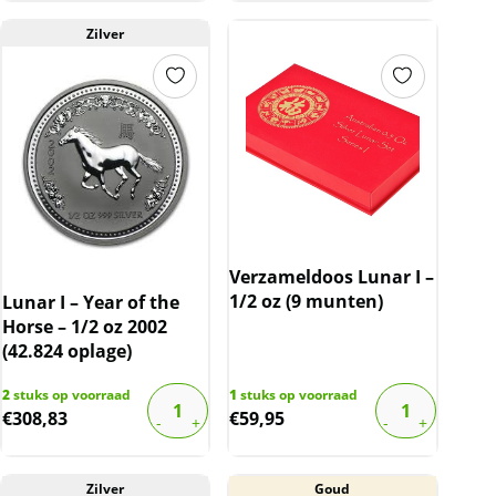
Zilver
Verzameldoos Lunar I –
1/2 oz (9 munten)
Lunar I – Year of the
Horse – 1/2 oz 2002
(42.824 oplage)
2
stuks op voorraad
1
stuks op voorraad
€
308,83
€
59,95
Zilver
Goud