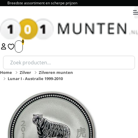
Breedste assortiment en scherpe prijzen
9.8
1
2
3
4
5
Zoeken
naar:
Home
Zilver
Zilveren munten
Lunar I - Australie 1999-2010