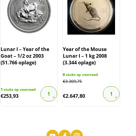
Lunar I – Year of the
Year of the Mouse
Goat – 1/2 oz 2003
Lunar I – 1 kg 2008
(51.766 oplage)
(3.344 oplage)
6
stuks op voorraad
€
3.309,75
1
stuks op voorraad
€
253,93
€
2.647,80