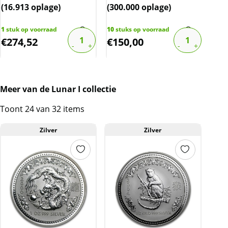
(16.913 oplage)
(300.000 oplage)
(30
De btw mag hierdoor door ons niet op de
factuur vermeld worden. De prijs op de
1
stuk op voorraad
10
stuks op voorraad
7
stu
website is inclusief btw.
€
274,52
€
150,00
€
1
Meer van de Lunar I collectie
Toont 24 van 32 items
Zilver
Zilver