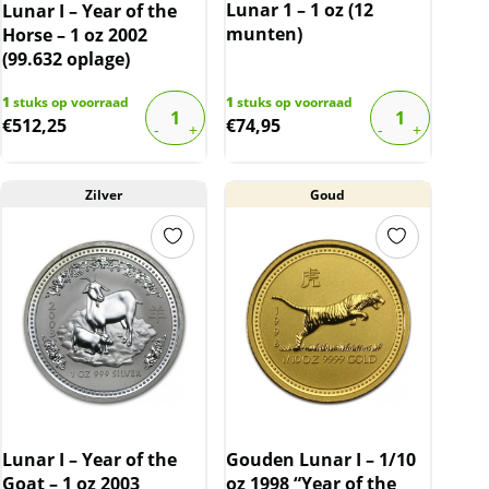
Lunar 1 – 1 oz (12
Lunar I – Year of the
munten)
Horse – 1 oz 2002
(99.632 oplage)
1
stuks op voorraad
1
stuks op voorraad
€
512,25
€
74,95
Zilver
Goud
Lunar I – Year of the
Gouden Lunar I – 1/10
Goat – 1 oz 2003
oz 1998 “Year of the