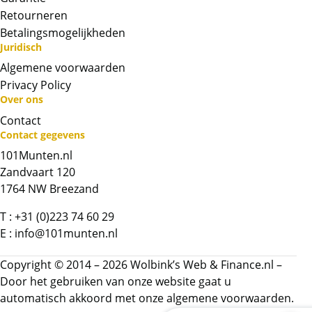
Retourneren
Betalingsmogelijkheden
Juridisch
Algemene voorwaarden
Privacy Policy
Over ons
Contact
Neem contact op met op!
Contact gegevens
101Munten.nl
Chat met ons
Zandvaart 120
1764 NW Breezand
Whatsapp ons!
T :
+31 (0)223 74 60 29
E :
info@101munten.nl
Bel ons
Copyright © 2014 – 2026 Wolbink’s Web & Finance.nl –
Contactformulier
Door het gebruiken van onze website gaat u
automatisch akkoord met onze
algemene voorwaarden.