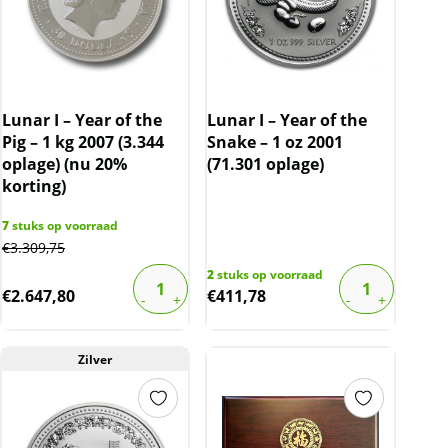
Lunar I – Year of the
Lunar I – Year of the
Pig – 1 kg 2007 (3.344
Snake – 1 oz 2001
oplage) (nu 20%
(71.301 oplage)
korting)
7
stuks op voorraad
€
3.309,75
2
stuks op voorraad
€
2.647,80
€
411,78
Zilver