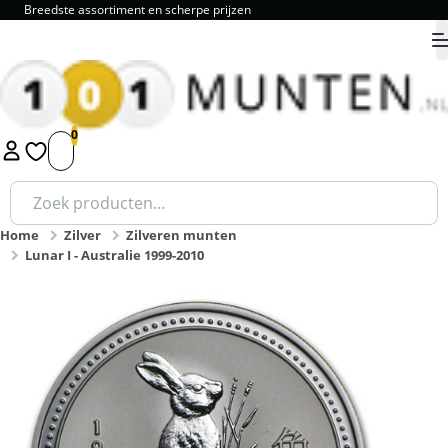
Breedste assortiment en scherpe prijzen
9.8
1
2
3
4
5
Zoeken
naar:
Home
Zilver
Zilveren munten
Lunar I - Australie 1999-2010