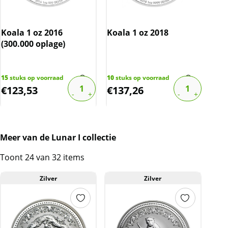
vrijwel altijd onbeschadigd, maar kunnen wel
kleine krasjes en/of verkleuringen bevatten.
De
Ned
Gul
Koala 1 oz 2016
capsule bevat een aantal krassen.
Koala 1 oz 2018
(19
(300.000 oplage)
BTW
10%
Dit product wordt onder de margeregel
1287
verhandeld. Dit houdt in dat wij btw afdragen
€
17,
15
stuks op voorraad
10
stuks op voorraad
€
123,53
€
137,26
€
1
over de marge die wij behalen op dit product.
De btw mag hierdoor door ons niet op de
factuur vermeld worden. De prijs op de
website is inclusief btw.
Meer van de Lunar I collectie
Toont 24 van 32 items
Zilver
Zilver