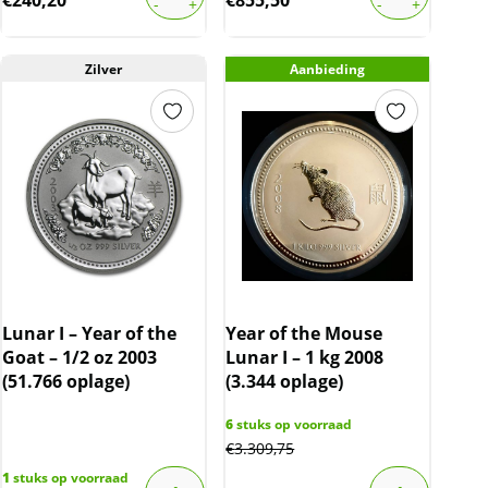
€
240,20
€
855,50
Zilver
Aanbieding
Lunar I – Year of the
Year of the Mouse
Goat – 1/2 oz 2003
Lunar I – 1 kg 2008
(51.766 oplage)
(3.344 oplage)
6
stuks op voorraad
€
3.309,75
1
stuks op voorraad