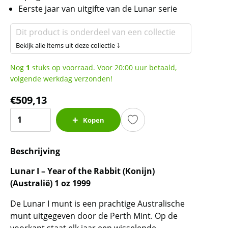
Eerste jaar van uitgifte van de Lunar serie
Dit product is onderdeel van een collectie
Bekijk alle items uit deze collectie ⤵
Nog
1
stuks op voorraad. Voor 20:00 uur betaald,
volgende werkdag verzonden!
€
509,13
Lunar
Kopen
I
-
Beschrijving
Year
of
Lunar I – Year of the Rabbit (Konijn)
the
(Australië) 1 oz 1999
Rabbit
-
De Lunar I munt is een prachtige Australische
1
munt uitgegeven door de Perth Mint. Op de
oz