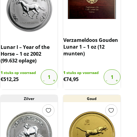
Verzameldoos Gouden
Lunar 1 – 1 oz (12
Lunar I – Year of the
munten)
Horse – 1 oz 2002
(99.632 oplage)
1
stuks op voorraad
1
stuks op voorraad
€
512,25
€
74,95
Zilver
Goud