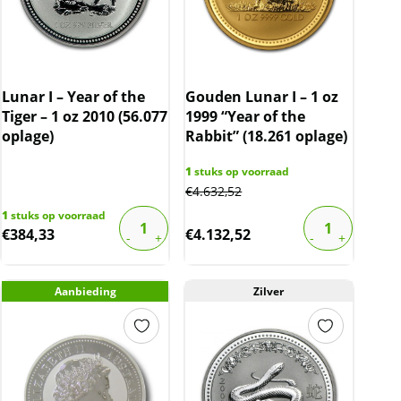
Lunar I – Year of the
Gouden Lunar I – 1 oz
Tiger – 1 oz 2010 (56.077
1999 “Year of the
oplage)
Rabbit” (18.261 oplage)
1
stuks op voorraad
€
4.632,52
1
stuks op voorraad
€
384,33
€
4.132,52
Aanbieding
Zilver