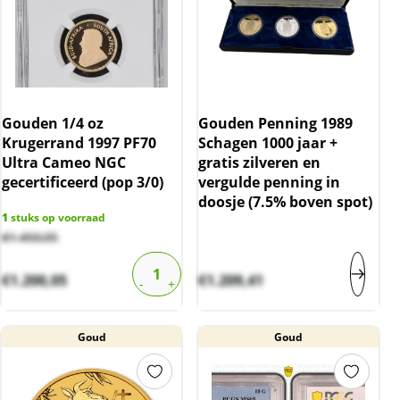
Gouden 1/4 oz
Gouden Penning 1989
Krugerrand 1997 PF70
Schagen 1000 jaar +
Ultra Cameo NGC
gratis zilveren en
gecertificeerd (pop 3/0)
vergulde penning in
doosje (7.5% boven spot)
1
stuks op voorraad
€
1.450,05
€
1.200,05
€
1.209,41
Goud
Goud