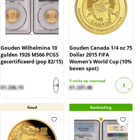
Gouden Wilhelmina 10
Gouden Canada 1/4 oz 75
gulden 1926 MS66 PCGS
Dollar 2015 FIFA
gecertificeerd (pop 82/15)
Women’s World Cup (10%
boven spot)
1
stuks op voorraad
€
1.236,15
€
1.237,48
Goud
Aanbieding