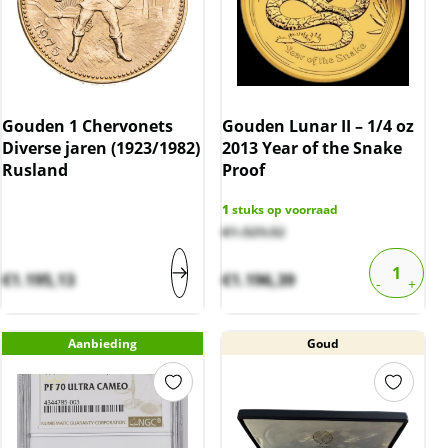
Gouden 1 Chervonets
Gouden Lunar II – 1/4 oz
Diverse jaren (1923/1982)
2013 Year of the Snake
Rusland
Proof
1
stuks op voorraad
€
1.329,32
€
1.195,13
€
1.196,39
Aanbieding
Goud