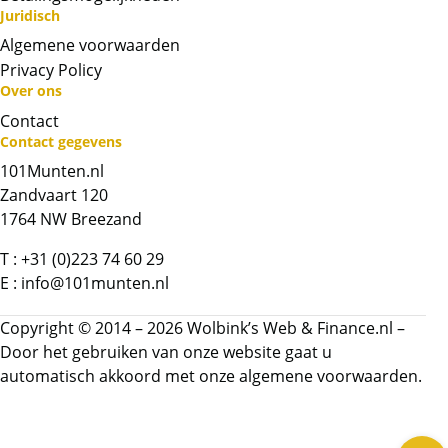
Juridisch
Algemene voorwaarden
Privacy Policy
Over ons
Contact
Contact gegevens
Neem contact op met op!
101Munten.nl
Zandvaart 120
1764 NW Breezand
Chat met ons
T :
+31 (0)223 74 60 29
Whatsapp ons!
E :
info@101munten.nl
Copyright © 2014 – 2026 Wolbink’s Web & Finance.nl –
Bel ons
Door het gebruiken van onze website gaat u
automatisch akkoord met onze
algemene voorwaarden.
Contactformulier
Wis alle filters