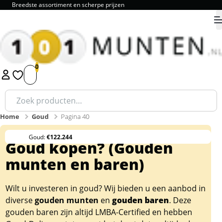
Breedste assortiment en scherpe prijzen
9.8
1
2
3
4
5
Zoeken
naar:
Home
Goud
Pagina 40
Goud:
€122.244
Goud kopen? (Gouden
munten en baren)
Wilt u investeren in goud? Wij bieden u een aanbod in
diverse
gouden munten
en
gouden baren
. Deze
gouden baren zijn altijd LMBA-Certified en hebben