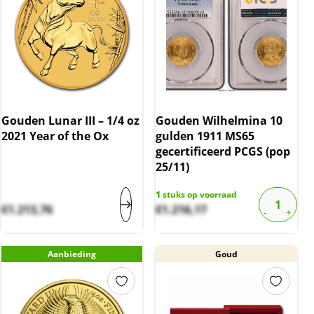
Gouden Lunar III – 1/4 oz
Gouden Wilhelmina 10
2021 Year of the Ox
gulden 1911 MS65
gecertificeerd PCGS (pop
25/11)
1
stuks op voorraad
€
1.213,76
€
1.216,17
Aanbieding
Goud