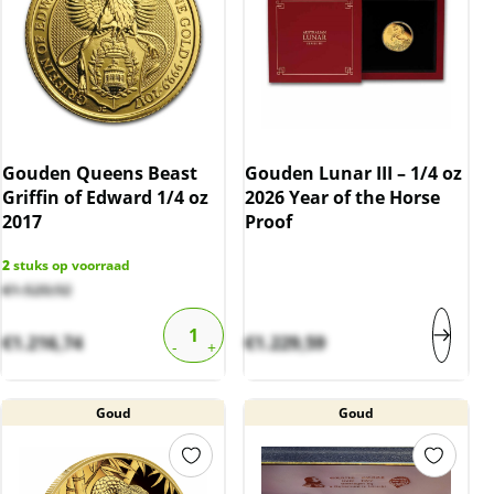
Gouden Queens Beast
Gouden Lunar III – 1/4 oz
Griffin of Edward 1/4 oz
2026 Year of the Horse
2017
Proof
2
stuks op voorraad
€
1.520,92
€
1.216,74
€
1.229,59
Goud
Goud