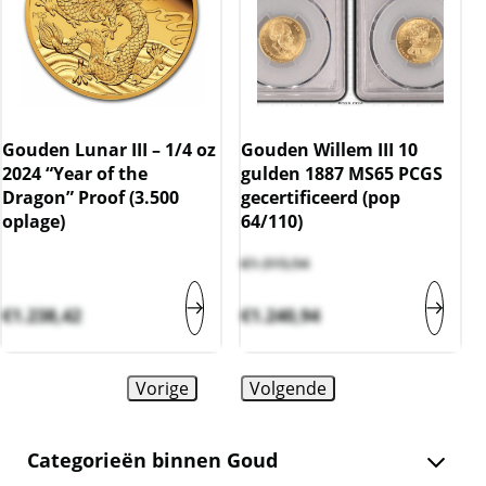
Gouden Lunar III – 1/4 oz
Gouden Willem III 10
2024 “Year of the
gulden 1887 MS65 PCGS
Dragon” Proof (3.500
gecertificeerd (pop
oplage)
64/110)
€
1.315,94
€
1.238,42
€
1.240,94
Vorige
Volgende
Categorieën binnen Goud