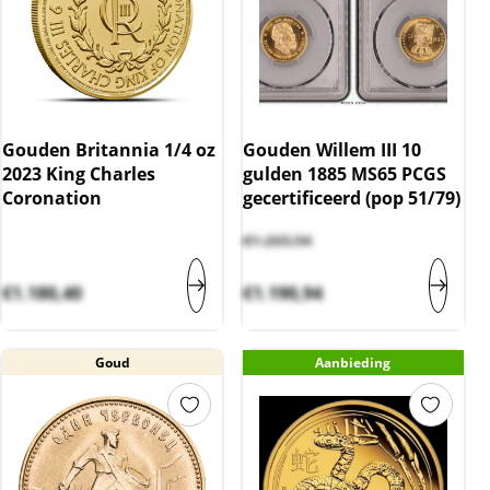
Gouden Britannia 1/4 oz
Gouden Willem III 10
2023 King Charles
gulden 1885 MS65 PCGS
Coronation
gecertificeerd (pop 51/79)
€
1.265,94
€
1.180,40
€
1.190,94
Goud
Aanbieding