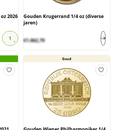
oz 2026
Gouden Krugerrand 1/4 oz (diverse
jaren)
€
1.062,79
Goud
2021
Gouden Wiener Philharmoniker 1/4