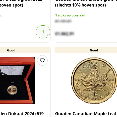
boven spot)
(slechts 10% boven spot)
ad
1
stuks op voorraad
€
1.181,01
€
1.062,91
Goud
Goud
en Dukaat 2024 (619
Gouden Canadian Maple Leaf 