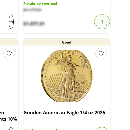
4
stuks op voorraad
€
1.177,51
€
1.077,51
Goud
en
Gouden American Eagle 1/4 oz 2026
chts 10%