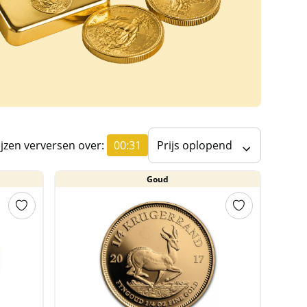
ijzen verversen over:
00:30
Prijs oplopend
Goud