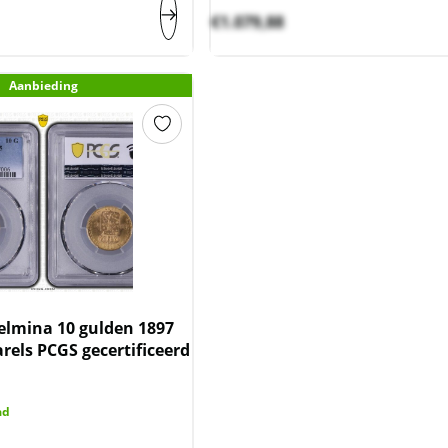
€
1.079,88
Aanbieding
lmina 10 gulden 1897
rels PCGS gecertificeerd
ad