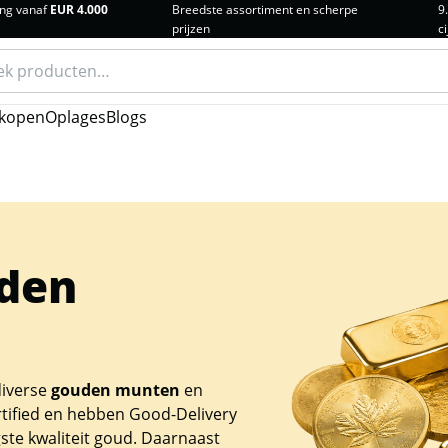
ng vanaf
EUR 4.000
Breedste assortiment en scherpe
9
prijzen
ci
n
kopen
Oplages
Blogs
den
diverse
gouden munten
en
rtified en hebben Good-Delivery
gste kwaliteit goud. Daarnaast