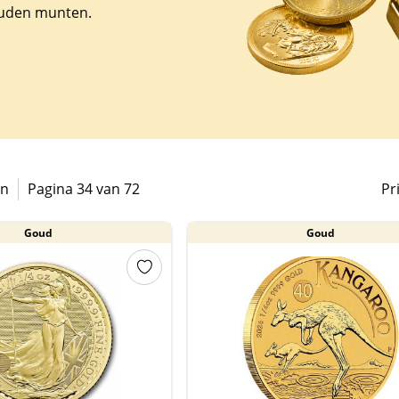
ouden munten.
en
Pagina 34 van 72
Pr
Goud
Goud