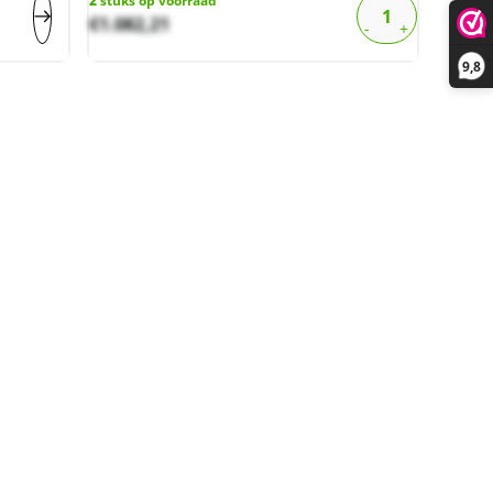
2
stuks op voorraad
€
1.082,21
9,8