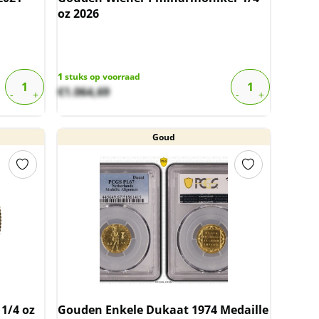
oz 2026
1
stuks op voorraad
€
1.064,69
Goud
1/4 oz
Gouden Enkele Dukaat 1974 Medaille