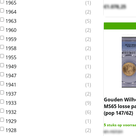
1965
1
€
1.078,25
1964
2
1963
5
1960
2
1959
2
1958
2
1955
1
1949
1
1947
2
1941
1
1937
2
Gouden Wilhe
1933
9
MS65 losse pa
1932
6
(pop 147/62)
1929
1
5
stuks op voorra
1928
2
€
1.157,51