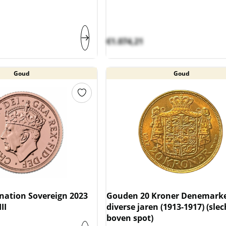
€
1.074,21
Goud
Goud
ation Sovereign 2023
Gouden 20 Kroner Denemark
II
diverse jaren (1913-1917) (sle
boven spot)