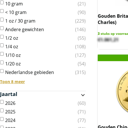
10 gram
21
< 10 gram
90
Gouden Brita
1 oz / 30 gram
229
Charles)
Andere gewichten
146
3
stuks op voorra
1/2 oz
55
€
1.061,21
1/4 oz
108
1/10 oz
127
1/20 oz
54
Nederlandse gebieden
315
Toon 8 meer
Jaartal
2026
60
2025
71
2024
77
Gouden Chin