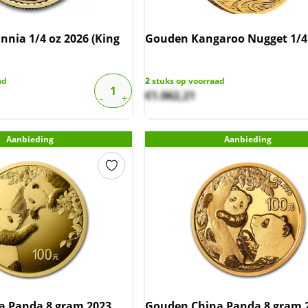
nnia 1/4 oz 2026 (King
Gouden Kangaroo Nugget 1/4 
ad
2
stuks op voorraad
€
1.062,21
Aanbieding
Aanbieding
a Panda 8 gram 2023
Gouden China Panda 8 gram 