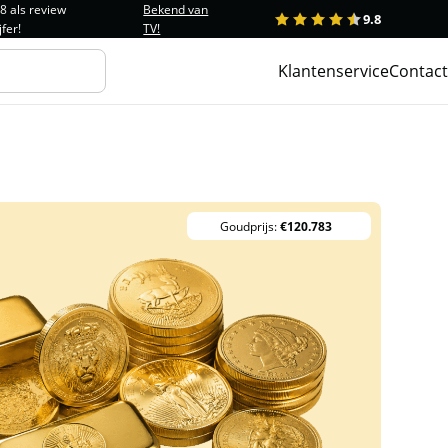
.8 als review
Bekend van
9.8
1
2
3
4
5
jfer!
TV!
Klantenservice
Contact
Goudprijs:
€120.783