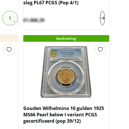
slag PL67 PCGS (Pop 4/1)
€
1.068,29
Aanbieding
Gouden Wilhelmina 10 gulden 1925
MS66 Pearl below I variant PCGS
gecertificeerd (pop 39/12)