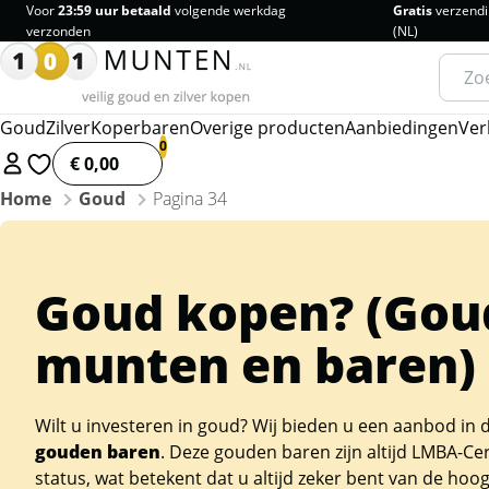
Voor
23:59 uur betaald
volgende werkdag
Gratis
verzendi
verzonden
(NL)
Zoeke
naar:
Goud
Zilver
Koperbaren
Overige producten
Aanbiedingen
Ver
€ 0,00
Home
Goud
Pagina 34
Goud kopen? (Gou
munten en baren)
Wilt u investeren in goud? Wij bieden u een aanbod in 
gouden baren
. Deze gouden baren zijn altijd LMBA-Ce
status, wat betekent dat u altijd zeker bent van de hoo