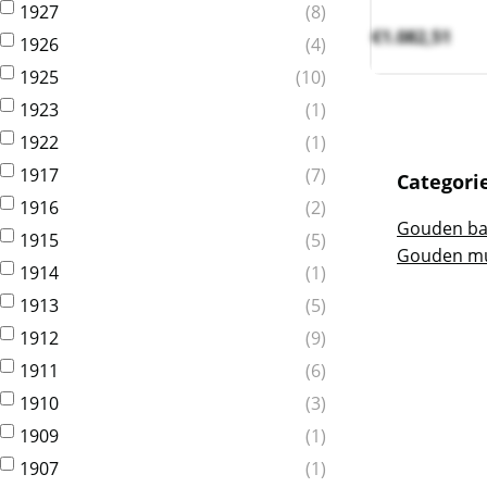
1927
8
€
1.082,51
1926
4
1925
10
1923
1
1922
1
1917
7
Categori
1916
2
Gouden ba
1915
5
Gouden m
1914
1
1913
5
1912
9
1911
6
1910
3
1909
1
1907
1