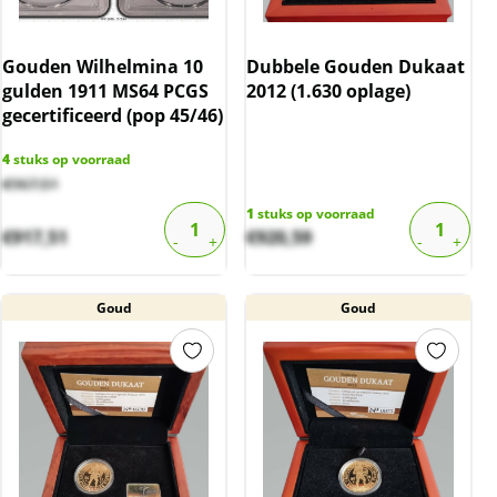
Gouden Wilhelmina 10
Dubbele Gouden Dukaat
gulden 1911 MS64 PCGS
2012 (1.630 oplage)
gecertificeerd (pop 45/46)
4
stuks op voorraad
€
967,51
1
stuks op voorraad
€
917,51
€
920,59
Goud
Goud