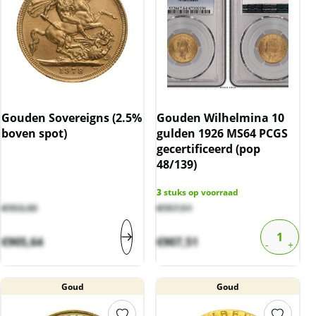
Gouden Sovereigns (2.5%
Gouden Wilhelmina 10
boven spot)
gulden 1926 MS64 PCGS
gecertificeerd (pop
48/139)
3
stuks op voorraad
€
953,30
€
957,51
€
905,64
€
907,51
Goud
Goud