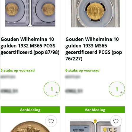
Gouden Wilhelmina 10
Gouden Wilhelmina 10
gulden 1932 MS65 PCGS
gulden 1933 MS65
gecertificeerd (pop 87/98)
gecertificeerd PCGS (pop
76/227)
5
stuks op voorraad
6
stuks op voorraad
€
977,51
€
977,51
€
902,51
€
902,51
Aanbieding
Aanbieding