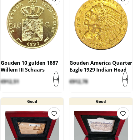
Gouden 10 gulden 1887
Gouden America Quarter
Willem III Schaars
Eagle 1929 Indian Head
€
912,51
€
912,78
Goud
Goud