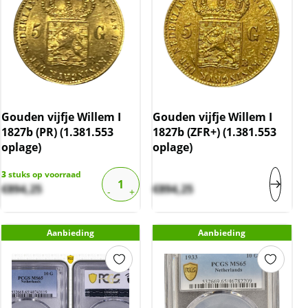
Gouden vijfje Willem I
Gouden vijfje Willem I
1827b (PR) (1.381.553
1827b (ZFR+) (1.381.553
oplage)
oplage)
3
stuks op voorraad
€
894,25
€
894,25
Aanbieding
Aanbieding