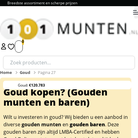
Breedste assortiment en scherpe prijzen
9.8
1
2
3
4
5
Zoeken
naar:
Home
Goud
Pagina 27
Goud:
€120.783
Goud kopen? (Gouden
munten en baren)
Wilt u investeren in goud? Wij bieden u een aanbod in
diverse
gouden munten
en
gouden baren
. Deze
gouden baren zijn altijd LMBA-Certified en hebben