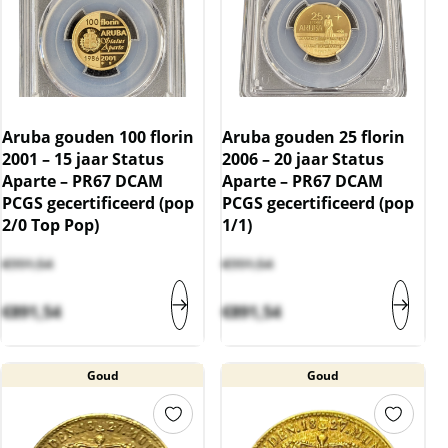
Aruba gouden 100 florin
Aruba gouden 25 florin
2001 – 15 jaar Status
2006 – 20 jaar Status
Aparte – PR67 DCAM
Aparte – PR67 DCAM
PCGS gecertificeerd (pop
PCGS gecertificeerd (pop
2/0 Top Pop)
1/1)
€
991,54
€
991,54
€
891,54
€
891,54
Goud
Goud