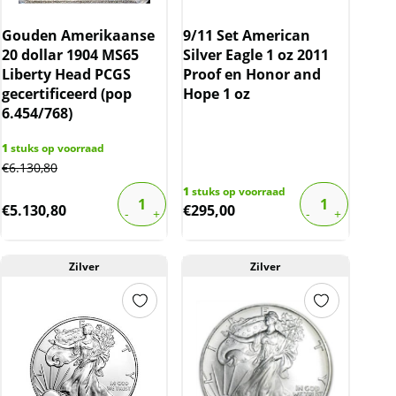
Gouden Amerikaanse
9/11 Set American
20 dollar 1904 MS65
Silver Eagle 1 oz 2011
Liberty Head PCGS
Proof en Honor and
gecertificeerd (pop
Hope 1 oz
6.454/768)
1
stuks op voorraad
€
6.130,80
1
stuks op voorraad
€
5.130,80
€
295,00
Zilver
Zilver