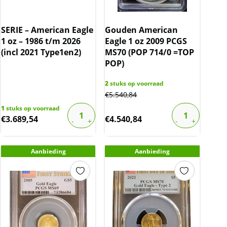
SERIE – American Eagle
Gouden American
1 oz – 1986 t/m 2026
Eagle 1 oz 2009 PCGS
(incl 2021 Type1en2)
MS70 (POP 714/0 =TOP
POP)
2
stuks op voorraad
€
5.540,84
1
stuks op voorraad
€
3.689,54
€
4.540,84
Aanbieding
Aanbieding