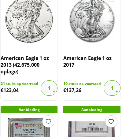
American Eagle 1 oz
American Eagle 1 oz
2013 (42.675.000
2017
oplage)
21
stuks op voorraad
10
stuks op voorraad
€
123,04
€
137,26
Aanbieding
Aanbieding