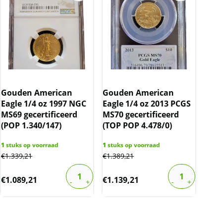
Gouden American
Gouden American
Eagle 1/4 oz 1997 NGC
Eagle 1/4 oz 2013 PCGS
MS69 gecertificeerd
MS70 gecertificeerd
(POP 1.340/147)
(TOP POP 4.478/0)
1
stuks op voorraad
1
stuks op voorraad
€
1.339,21
€
1.389,21
€
1.089,21
€
1.139,21