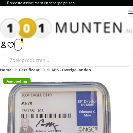
Breedste assortiment en scherpe prijzen
9.8
1
2
3
4
5
Zoeken
naar:
Home
Certificaat
SLABS - Overige landen
Aanbieding