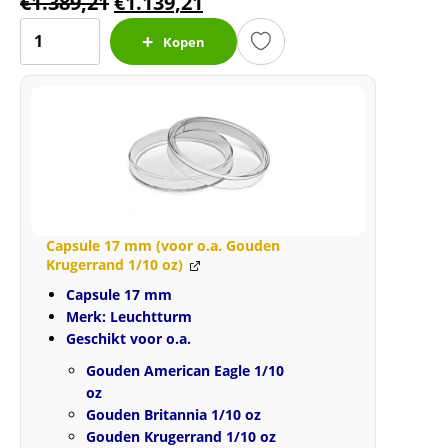
€
1.389,21
€
1.139,21
Gouden
Kopen
American
Eagle
1/4
oz
2004
Edmund
C.
Moy
Capsule 17 mm (voor o.a. Gouden
signed
Krugerrand 1/10 oz)
NGC
Capsule 17 mm
MS70
Merk: Leuchtturm
gecertificeerd
Geschikt voor o.a.
(TOP
Gouden American Eagle 1/10
POP
oz
2/0)
Gouden Britannia 1/10 oz
aantal
Gouden Krugerrand 1/10 oz