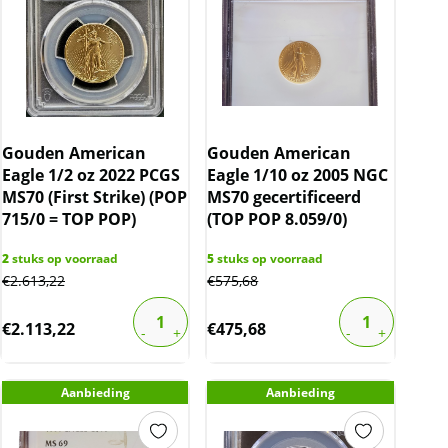
Gouden American
Gouden American
Eagle 1/2 oz 2022 PCGS
Eagle 1/10 oz 2005 NGC
MS70 (First Strike) (POP
MS70 gecertificeerd
715/0 = TOP POP)
(TOP POP 8.059/0)
2
stuks op voorraad
5
stuks op voorraad
€
2.613,22
€
575,68
€
2.113,22
€
475,68
Aanbieding
Aanbieding