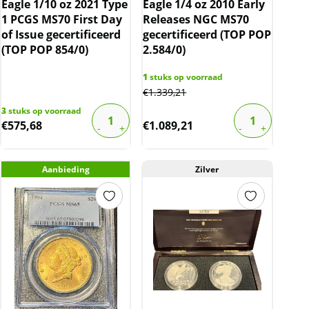
Eagle 1/10 oz 2021 Type
Eagle 1/4 oz 2010 Early
1 PCGS MS70 First Day
Releases NGC MS70
of Issue gecertificeerd
gecertificeerd (TOP POP
(TOP POP 854/0)
2.584/0)
1
stuks op voorraad
€
1.339,21
3
stuks op voorraad
€
575,68
€
1.089,21
Aanbieding
Zilver