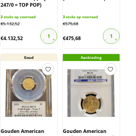
247/0 = TOP POP)
3
stuks op voorraad
3
stuks op voorraad
€
5.132,52
€
575,68
€
4.132,52
€
475,68
Goud
Aanbieding
Gouden American
Gouden American