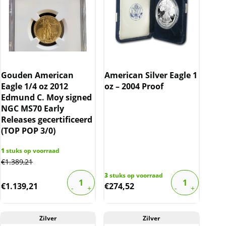
Gouden American
American Silver Eagle 1
Eagle 1/4 oz 2012
oz – 2004 Proof
Edmund C. Moy signed
NGC MS70 Early
Releases gecertificeerd
(TOP POP 3/0)
1
stuks op voorraad
€
1.389,21
3
stuks op voorraad
€
1.139,21
€
274,52
Zilver
Zilver