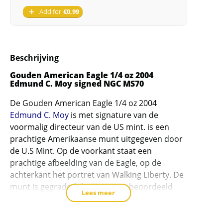
Add for
€
0,99
Beschrijving
Gouden American Eagle 1/4 oz 2004
Edmund C. Moy signed NGC MS70
De Gouden American Eagle 1/4 oz 2004
Edmund C. Moy
is met signature van de
voormalig directeur van de US mint. is een
prachtige Amerikaanse munt uitgegeven door
de U.S Mint. Op de voorkant staat een
prachtige afbeelding van de Eagle, op de
achterkant het portret van Walking Liberty. De
munt is gegraded door NGC en beoordeeld
Lees meer
met een kwaliteitsscore van MS70 (munten
kunnen een score krijgen van 1 t/m 70 waarbij
70 de hoogst mogelijke score is).