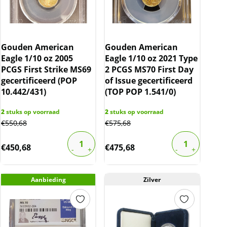
Gouden American
Gouden American
Eagle 1/10 oz 2005
Eagle 1/10 oz 2021 Type
PCGS First Strike MS69
2 PCGS MS70 First Day
gecertificeerd (POP
of Issue gecertificeerd
10.442/431)
(TOP POP 1.541/0)
2
stuks op voorraad
2
stuks op voorraad
€
550,68
€
575,68
€
450,68
€
475,68
Aanbieding
Zilver