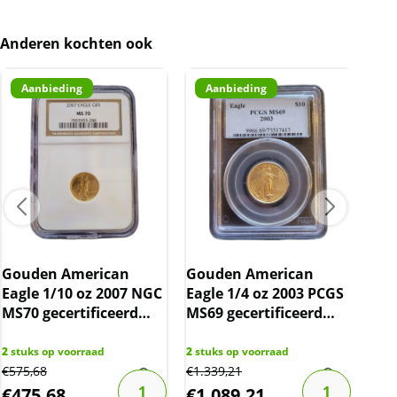
Kwaliteit
Anderen kochten ook
De munten worden uit voorraad geleverd, en
komen daarmee niet rechtstreeks van de
Aanbieding
Aanbieding
producent af. Echter zijn de munten na
slabbing, de slab/capsule niet uit geweest.
BTW
Gouden munten zijn vrijgesteld van BTW.
Gouden American
Gouden American
Eagle 1/10 oz 2007 NGC
Eagle 1/4 oz 2003 PCGS
1 g
MS70 gecertificeerd
MS69 gecertificeerd
Gei
(TOP POP 2.232/0)
(POP 13.283/486)
2
stuks op voorraad
2
stuks op voorraad
€
575,68
€
1.339,21
17
st
€
475,68
€
1.089,21
€
1