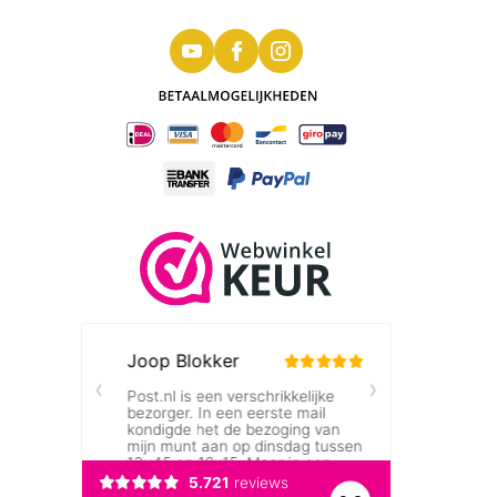
Gouden American Eagle 1/4 oz 2004
Edmund C. Moy signed NGC MS70
De Gouden American Eagle 1/4 oz 2004
Edmund C. Moy
is met signature van de
voormalig directeur van de US mint. is een
prachtige Amerikaanse munt uitgegeven door
de U.S Mint. Op de voorkant staat een
prachtige afbeelding van de Eagle, op de
achterkant het portret van Walking Liberty. De
munt is gegraded door NGC en beoordeeld
met een kwaliteitsscore van MS70 (munten
kunnen een score krijgen van 1 t/m 70 waarbij
70 de hoogst mogelijke score is).
Het gehalte
De gouden American Eagles bestaat voor
91,67% uit goud, voor 3% uit zilver en voor