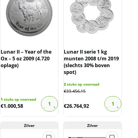
Lunar II – Year of the
Lunar II serie 1 kg
Ox – 5 oz 2009 (4.720
munten 2008 t/m 2019
oplage)
(slechts 30% boven
spot)
2
stuks op voorraad
€
33.456,15
1
stuks op voorraad
€
1.000,58
€
26.764,92
Zilver
Zilver