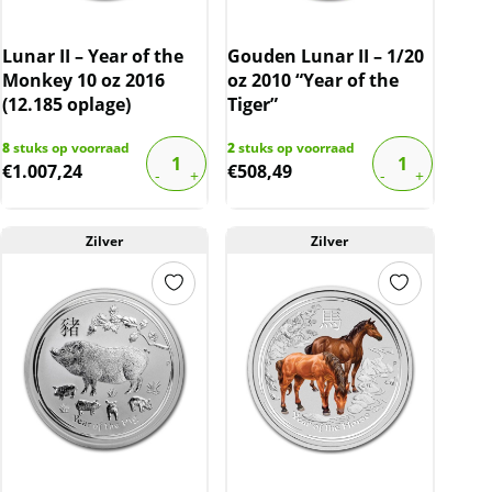
Lunar II – Year of the
Gouden Lunar II – 1/20
Monkey 10 oz 2016
oz 2010 “Year of the
(12.185 oplage)
Tiger”
8
stuks op voorraad
2
stuks op voorraad
€
1.007,24
€
508,49
Zilver
Zilver