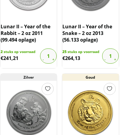
Lunar II – Year of the
Lunar II – Year of the
Rabbit – 2 oz 2011
Snake – 2 oz 2013
(99.494 oplage)
(56.133 oplage)
2
stuks op voorraad
25
stuks op voorraad
€
241,21
€
264,13
Zilver
Goud