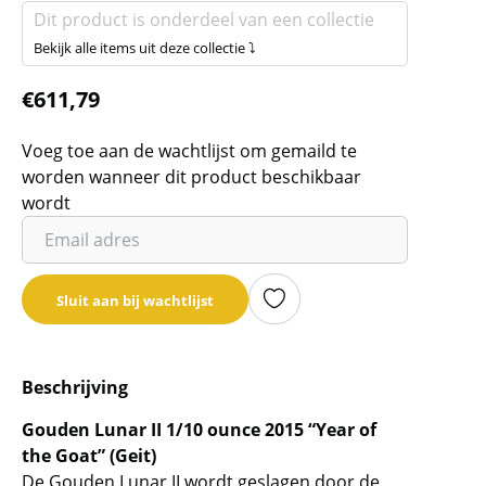
Dit product is onderdeel van een collectie
Bekijk alle items uit deze collectie ⤵
€
611,79
Voeg toe aan de wachtlijst om gemaild te
worden wanneer dit product beschikbaar
wordt
Vul
je
email
Sluit aan bij wachtlijst
adres
in
om
Beschrijving
de
wachtlijst
Gouden Lunar II 1/10 ounce 2015 “Year of
voor
the Goat” (Geit)
dit
De Gouden Lunar II wordt geslagen door de