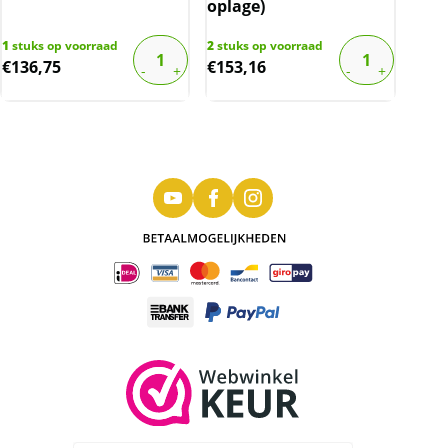
oplage)
1
stuks op voorraad
2
stuks op voorraad
€
136,75
€
153,16