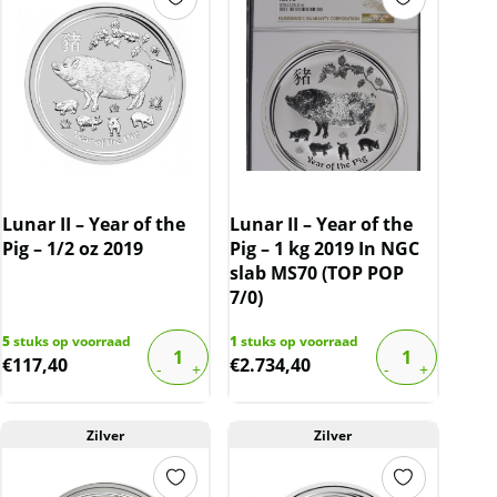
Lunar II – Year of the
Lunar II – Year of the
Pig – 1/2 oz 2019
Pig – 1 kg 2019 In NGC
slab MS70 (TOP POP
7/0)
5
stuks op voorraad
1
stuks op voorraad
€
117,40
€
2.734,40
Zilver
Zilver