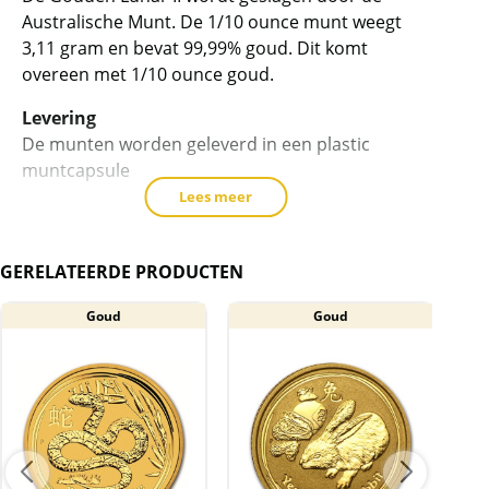
product
Australische Munt. De 1/10 ounce munt weegt
toe
3,11 gram en bevat 99,99% goud. Dit komt
te
overeen met 1/10 ounce goud.
voegen
Levering
De munten worden geleverd in een plastic
muntcapsule
Lees meer
BTW
Gouden munten zijn vrijgesteld van btw.
GERELATEERDE PRODUCTEN
Goud
Goud