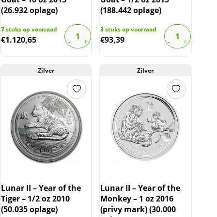
(26.932 oplage)
(188.442 oplage)
7
stuks op voorraad
3
stuks op voorraad
€
1.120,65
€
93,39
Zilver
Zilver
Lunar II – Year of the
Lunar II – Year of the
Tiger – 1/2 oz 2010
Monkey – 1 oz 2016
(50.035 oplage)
(privy mark) (30.000