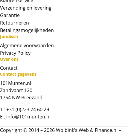
Klantenservice
Verzending en levering
Garantie
Retourneren
Betalingsmogelijkheden
Juridisch
Algemene voorwaarden
Privacy Policy
Over ons
Contact
Neem contact op met op!
Contact gegevens
101Munten.nl
Chat met ons
Zandvaart 120
1764 NW Breezand
Whatsapp ons!
T :
+31 (0)223 74 60 29
E :
info@101munten.nl
Bel ons
Copyright © 2014 – 2026 Wolbink’s Web & Finance.nl –