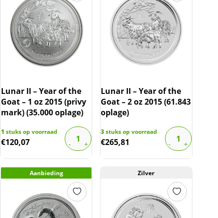
Lunar II – Year of the
Lunar II – Year of the
Goat – 1 oz 2015 (privy
Goat – 2 oz 2015 (61.843
mark) (35.000 oplage)
oplage)
1
stuks op voorraad
3
stuks op voorraad
€
120,07
€
265,81
Aanbieding
Zilver