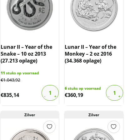
Lunar II – Year of the
Lunar II – Year of the
Snake – 10 oz 2013
Monkey – 2 oz 2016
(27.213 oplage)
(34.368 oplage)
11
stuks op voorraad
€
1.043,92
6
stuks op voorraad
€
835,14
€
360,19
Zilver
Zilver