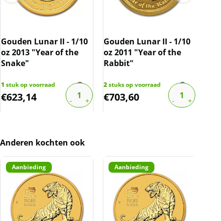
Gouden Lunar II - 1/10
Gouden Lunar II - 1/10
Gou
oz 2013 "Year of the
oz 2011 "Year of the
oz 
Snake"
Rabbit"
Tig
1
stuk op voorraad
2
stuks op voorraad
2
stu
€
623,14
€
703,60
€
5
Anderen kochten ook
Aanbieding
Aanbieding