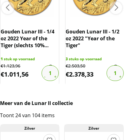
Gouden Lunar III - 1/4
Gouden Lunar III - 1/2
oz 2022 Year of the
oz 2022 "Year of the
Luna
Tiger (slechts 10%
Tiger"
Yea
boven spot)
Red
1
stuk op voorraad
3
stuks op voorraad
€
1.123,96
€
2.503,50
1
stu
€
1.011,56
€
2.378,33
€
1
Meer van de Lunar II collectie
Toont 24 van 104 items
Zilver
Zilver