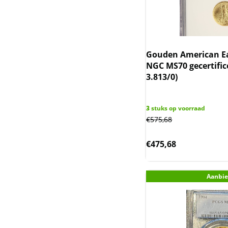
Sierra Leone
Somaliland
Gouden American Ea
Somalische Aap en
NGC MS70 gecertifi
Luipaard
3.813/0)
Somalische Olifant
3
stuks op voorraad
Tokelau en Haaien
€
575,68
Trade dollar
€
475,68
Wedge-tailed eagle
Aanbie
Wiener Philharmoniker
Zambia Olifant