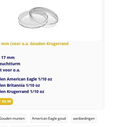
2021
Type
1
First
Day
of
7 mm (voor o.a. Gouden Krugerrand
Issue
PCGS
e 17 mm
MS70
Leuchtturm
gecertificeerd
t voor o.a.
(TOP
en American Eagle 1/10 oz
POP
en Britannia 1/10 oz
551/0)
en Krugerrand 1/10 oz
aantal
r
€
0,99
Gouden munten
American Eagle goud
aanbiedingen