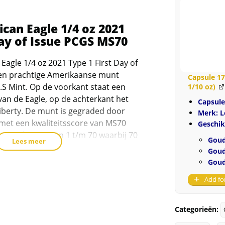
an Eagle 1/4 oz 2021
Day of Issue PCGS MS70
agle 1/4 oz 2021 Type 1 First Day of
een prachtige Amerikaanse munt
Capsule 1
.S Mint. Op de voorkant staat een
1/10 oz)
van de Eagle, op de achterkant het
Capsul
Liberty. De munt is gegraded door
Merk: 
et een kwaliteitsscore van MS70
Geschik
core krijgen van 1 t/m 70 waarbij 70
Goud
Lees meer
score is). De gouden American Eagles
Goud
it goud, voor 3% uit zilver en voor
Goud
e munt weegt 8,483 gram en bevat
Add fo
, wat daarmee exact uitkomt op 1/4
inatie van deze munt (Face Value)
Categorieën: