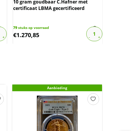
Wilhelmin
10 gram goudbaar C.Hafner met
boven sp
certificaat LBMA gecertificeerd
1288
stuks o
€
17,48
79
stuks op voorraad
€
1.270,85
€
13,98
Aanbieding