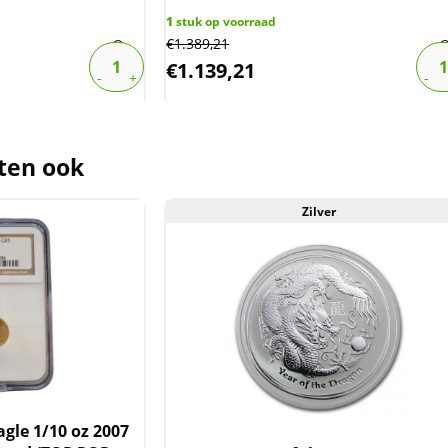
1
stuk op voorraad
€
1.389,21
€
1.139,21
ten ook
Zilver
gle 1/10 oz 2007