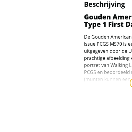
Beschrijving
Birds of Prey en
Dragons
Gouden Americ
Type 1 First 
Britannia en Britain
Landmark
De Gouden American E
Issue PCGS MS70 is 
British Virgin Islands
uitgegeven door de U
prachtige afbeelding 
Burundi en Bhutan
portret van Walking 
PCGS en beoordeeld m
Canadian Maple Leaf
(munten kunnen een s
de hoogst mogelijke 
Canadese 10 oz
bestaat voor 91,67% u
munten
5,33% uit koper. Dez
7,7789 gram aan goud
Canadian Arctic serie
ounce goud. De denom
en Voyageur
is 10 dollars.
Canadian Bison (1,25