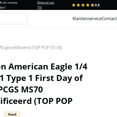
.8 als review
Bekend van
9.8
1
2
3
4
5
jfer!
TV!
Klantenservice
Contact
0 gecertificeerd (TOP POP 551/0)
n American Eagle 1/4
1 Type 1 First Day of
 PCGS MS70
ificeerd (TOP POP
Goud