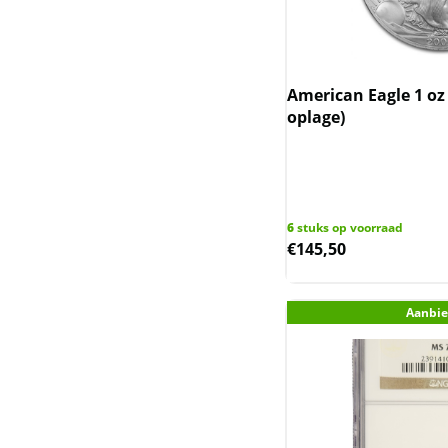
Nederlandse
Koninkrijksmunten
(incl. Nederlandse
Overzeese
American Eagle 1 oz 
Gebiedsdelen)
oplage)
Niue (Nieuw-Zeeland)
Noah Ark (Armenie)
6
stuks op voorraad
Oekraine
€
145,50
Queen's Beast & Tudor
Beast UK
Aanbie
Rwanda / Ruanda
Saltwater Crocodile en
Emu