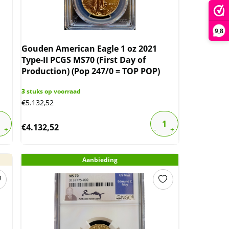
9,8
Gouden American Eagle 1 oz 2021
Type-II PCGS MS70 (First Day of
Production) (Pop 247/0 = TOP POP)
3
stuks op voorraad
€
5.132,52
€
4.132,52
Aanbieding