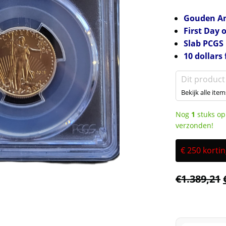
Gouden Ame
First Day o
Slab PCGS
10 dollars
Dit product
Bekijk alle item
Nog
1
stuks op
verzonden!
€ 250 korti
€
1.389,21