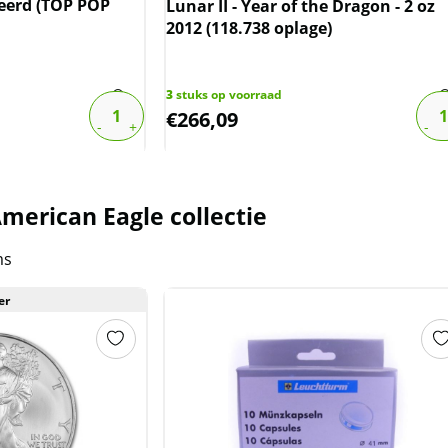
ceerd (TOP POP
Lunar II - Year of the Dragon - 2 oz
2012 (118.738 oplage)
3
stuks op voorraad
€
266,09
merican Eagle collectie
ms
er