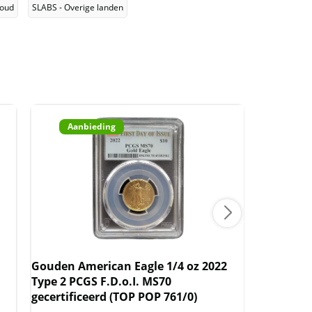
oud
SLABS - Overige landen
Aanbieding
Aan
Gouden American Eagle 1/4 oz 2022
Gouden A
Type 2 PCGS F.D.o.I. MS70
PCGS MS69
gecertificeerd (TOP POP 761/0)
8.233/743