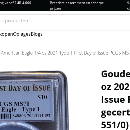
ng vanaf
EUR 4.000
Breedste assortiment en scherpe
9
prijzen
ci
n
kopen
Oplages
Blogs
American Eagle 1/4 oz 2021 Type 1 First Day of Issue PCGS MS7
Goude
oz 202
Issue
gecert
551/0)