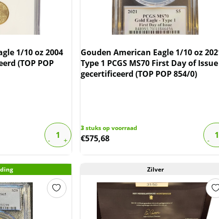
gle 1/10 oz 2004
Gouden American Eagle 1/10 oz 202
ceerd (TOP POP
Type 1 PCGS MS70 First Day of Issue
gecertificeerd (TOP POP 854/0)
3
stuks op voorraad
€
575,68
ding
Zilver