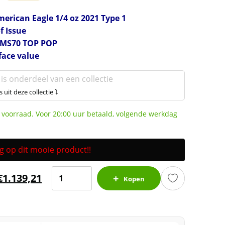
rican Eagle 1/4 oz 2021 Type 1
f Issue
 MS70 TOP POP
 face value
 is onderdeel van een collectie
s uit deze collectie ⤵
 voorraad. Voor 20:00 uur betaald, volgende werkdag
ng op dit mooie product!!
Gouden
€
1.139,21
Kopen
American
Eagle
1/4
oz