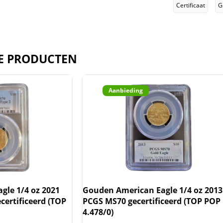
 TOP POP in MS70 (op 17 oktober
Certificaat
G
atie voor het laatst gecontroleerd
nummer is 43141452.
tificaatnummer bij PCGS
E PRODUCTEN
n originele slab van PCGS geleverd,
Aanbieding
inbegrepen.
t voorraad geleverd, en komen
reeks van de producent af. Echter
bbing, de slab/capsule niet uit
gle 1/4 oz 2021
Gouden American Eagle 1/4 oz 2013
rijgesteld van BTW.
certificeerd (TOP
PCGS MS70 gecertificeerd (TOP POP
4.478/0)