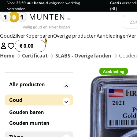
Voor
23:59 uur betaald
volgende werkdag
Gratis
verzendi
verzonden
(NL)
Zoeke
naar:
Goud
Zilver
Koperbaren
Overige producten
Aanbiedingen
Ver
€ 0,00
Home
Certificaat
SLABS - Overige landen
Gouden 
Aanbieding
Alle producten
Goud
Gouden baren
Gouden munten