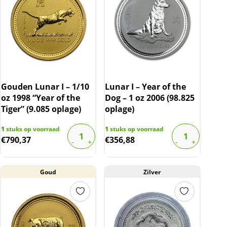
Gouden Lunar I – 1/10
Lunar I – Year of the
oz 1998 “Year of the
Dog – 1 oz 2006 (98.825
Tiger” (9.085 oplage)
oplage)
1
stuks op voorraad
1
stuks op voorraad
€
790,37
€
356,88
Goud
Zilver