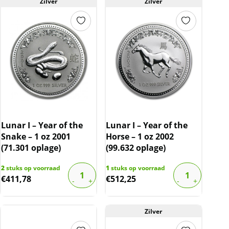
Zilver
Zilver
Lunar I – Year of the
Lunar I – Year of the
Snake – 1 oz 2001
Horse – 1 oz 2002
(71.301 oplage)
(99.632 oplage)
2
stuks op voorraad
1
stuks op voorraad
€
411,78
€
512,25
Zilver