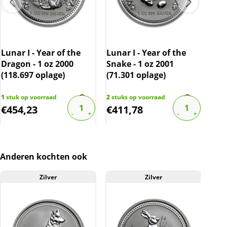
2004: Aap – oplage van 18.124
2005: Haan – oplage van 16.292
2006: Hond – oplage van 17.106
Lunar I - Year of the
Lunar I - Year of the
Luna
Dragon - 1 oz 2000
Snake - 1 oz 2001
Hor
2007: Zwijn – oplage van 14.180
(118.697 oplage)
(71.301 oplage)
(99
2008: Muis – oplage van 7.221
1
stuk op voorraad
2
stuks op voorraad
1
stu
€
454,23
€
411,78
€
5
2009: Os – oplage van 6.465
2010: Tijger – oplage van 6.520
Naast de Lunar I serie, is er ook de Lunar II
Anderen kochten ook
serie. Deze wordt vanaf 2008
uitgegeven. Hiervan hebben wij ook zeer veel
Zilver
Zilver
verschillende munten op voorraad.
Levering
Elke munt wordt geleverd in een originele