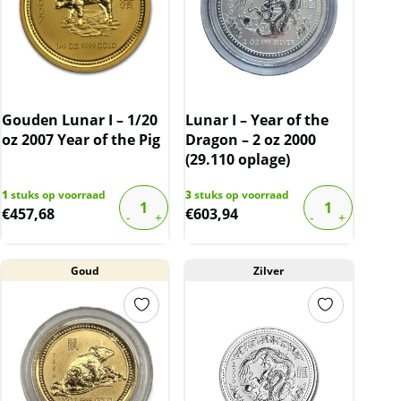
Gouden Lunar I – 1/20
Lunar I – Year of the
oz 2007 Year of the Pig
Dragon – 2 oz 2000
(29.110 oplage)
1
stuks op voorraad
3
stuks op voorraad
€
457,68
€
603,94
Goud
Zilver