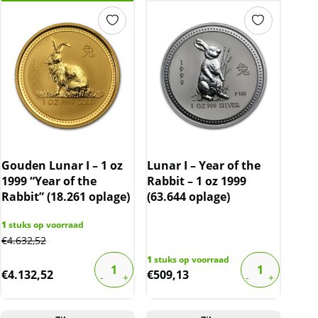
Gouden Lunar I – 1 oz
Lunar I – Year of the
1999 “Year of the
Rabbit – 1 oz 1999
Rabbit” (18.261 oplage)
(63.644 oplage)
1
stuks op voorraad
€
4.632,52
1
stuks op voorraad
€
4.132,52
€
509,13