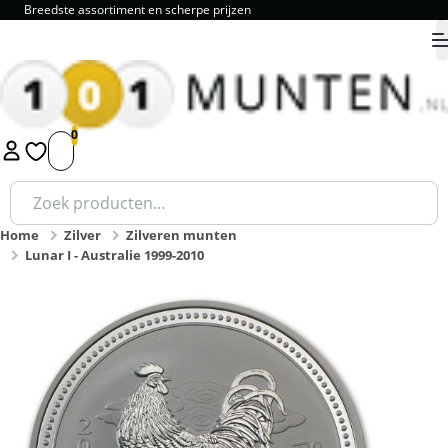
Breedste assortiment en scherpe prijzen
9.8
1
2
3
4
5
Zoeken
naar:
Home
Zilver
Zilveren munten
Lunar I - Australie 1999-2010