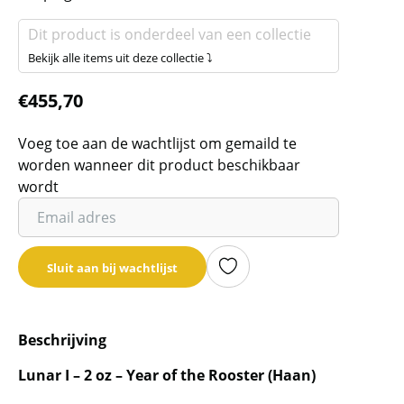
Dit product is onderdeel van een collectie
Bekijk alle items uit deze collectie ⤵
€
455,70
Voeg toe aan de wachtlijst om gemaild te
worden wanneer dit product beschikbaar
wordt
Vul
je
email
Sluit aan bij wachtlijst
adres
in
om
Beschrijving
de
wachtlijst
Lunar I – 2 oz – Year of the Rooster (Haan)
voor