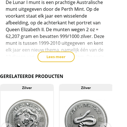
dit
De Lunar I munt is een prachtige Australische
product
munt uitgegeven door de Perth Mint. Op de
voorkant staat elk jaar een wisselende
toe
afbeelding, op de achterkant het portret van
te
Queen Elizabeth II. De munten wegen 2 oz =
voegen
62,207 gram en bevatten 999/1000 zilver. Deze
munt is tussen 1999-2010 uitgegeven en kent
elk jaar een nieuw thema, namelijk één van de
12 dieren van de Chinese dierenriem. De serie
Lees meer
bestaat uit:
1999: Konijn – oplage van 12.869
GERELATEERDE PRODUCTEN
2000: Draak – oplage van 29.110
Zilver
Zilver
2001: Slang – oplage van 14.062
2002: Paard – oplage van 19.359
2003: Geit – oplage van 20.466