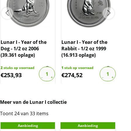
muntcapsule.
Kwaliteit
Doordat de munten in een originele
muntcapsule worden geleverd, zijn de munten
vrijwel altijd onbeschadigd, maar kunnen wel
Lunar I - Year of the
kleine krasjes en/of verkleuringen bevatten.
Lunar I - Year of the
Can
Dog - 1/2 oz 2006
Rabbit - 1/2 oz 1999
25 
BTW
(39.361 oplage)
(16.913 oplage)
201
Dit product wordt onder de margeregel
verhandeld. Dit houdt in dat wij btw afdragen
2
stuks op voorraad
1
stuk op voorraad
1
stu
€
253,93
€
274,52
€
1
over de marge die wij behalen op dit product.
De btw mag hierdoor door ons niet op de
factuur vermeld worden. De prijs op de
website is inclusief btw.
Meer van de Lunar I collectie
Toont 24 van 33 items
Aanbieding
Aanbieding