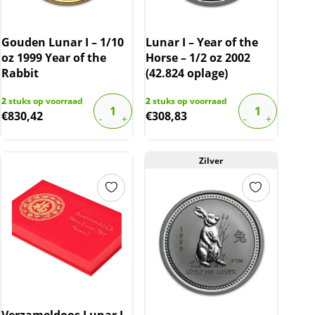
Gouden Lunar I – 1/10
Lunar I – Year of the
oz 1999 Year of the
Horse – 1/2 oz 2002
Rabbit
(42.824 oplage)
2
stuks op voorraad
2
stuks op voorraad
€
830,42
€
308,83
Zilver
Verzameldoos Lunar I –