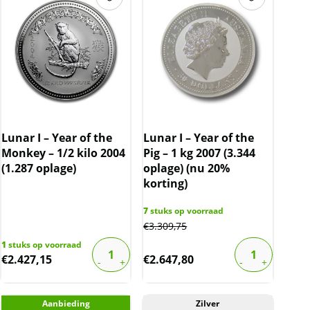
Lunar I – Year of the
Lunar I – Year of the
Monkey – 1/2 kilo 2004
Pig – 1 kg 2007 (3.344
(1.287 oplage)
oplage) (nu 20%
korting)
7
stuks op voorraad
€
3.309,75
1
stuks op voorraad
€
2.427,15
€
2.647,80
Aanbieding
Zilver