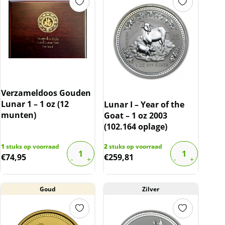
Verzameldoos Gouden
Lunar 1 – 1 oz (12
Lunar I – Year of the
munten)
Goat – 1 oz 2003
(102.164 oplage)
1
stuks op voorraad
2
stuks op voorraad
€
74,95
€
259,81
Goud
Zilver