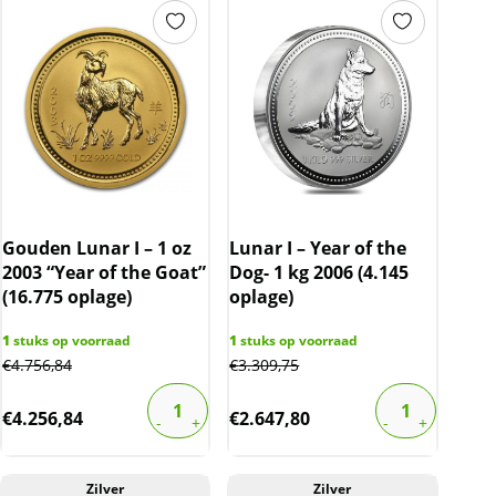
Gouden Lunar I – 1 oz
Lunar I – Year of the
2003 “Year of the Goat”
Dog- 1 kg 2006 (4.145
(16.775 oplage)
oplage)
1
stuks op voorraad
1
stuks op voorraad
€
4.756,84
€
3.309,75
€
4.256,84
€
2.647,80
Zilver
Zilver