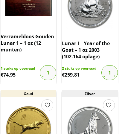
Verzameldoos Gouden
Lunar 1 – 1 oz (12
Lunar I – Year of the
munten)
Goat – 1 oz 2003
(102.164 oplage)
1
stuks op voorraad
2
stuks op voorraad
€
74,95
€
259,81
Goud
Zilver