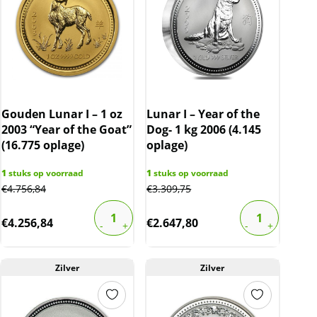
over de marge die wij behalen op dit product.
De btw mag hierdoor door ons niet op de
factuur vermeld worden. De prijs op de
website is inclusief btw.
Gouden Lunar I – 1 oz
Lunar I – Year of the
2003 “Year of the Goat”
Dog- 1 kg 2006 (4.145
(16.775 oplage)
oplage)
1
stuks op voorraad
1
stuks op voorraad
€
4.756,84
€
3.309,75
€
4.256,84
€
2.647,80
Zilver
Zilver