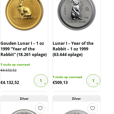
Gouden Lunar I – 1 oz
Lunar I – Year of the
1999 “Year of the
Rabbit – 1 oz 1999
Rabbit” (18.261 oplage)
(63.644 oplage)
1
stuks op voorraad
€
4.632,52
1
stuks op voorraad
€
4.132,52
€
509,13
Zilver
Zilver