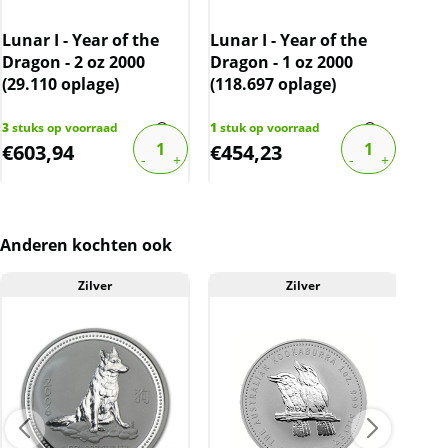
2005: Haan – oplage van 2.775
Lunar I - Year of the
Lunar I - Year of the
Luna
2006: Hond – oplage van 2.813
Dragon - 2 oz 2000
Dragon - 1 oz 2000
Dra
(29.110 oplage)
(118.697 oplage)
(52
2007: Zwijn – oplage van 3.061
3
stuks op voorraad
1
stuk op voorraad
2
stu
2008: Muis – vanaf dit jaar is de 10 oz Lunar 1
€
603,94
€
454,23
€
2
niet meer geproduceerd.
2009: Os – geen productie
2010: Tijger – geen productie
Anderen kochten ook
Zilver
Zilver
A
Naast de Lunar I serie, is er ook de Lunar II
serie. Deze wordt vanaf 2008 (t/m 2019)
uitgegeven.
Levering