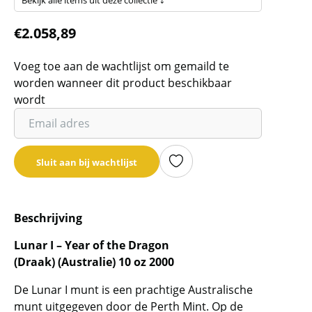
€
2.058,89
Voeg toe aan de wachtlijst om gemaild te
worden wanneer dit product beschikbaar
wordt
Vul
je
email
Sluit aan bij wachtlijst
adres
in
om
Beschrijving
de
wachtlijst
Lunar I – Year of the Dragon
voor
(Draak) (Australie) 10 oz 2000
dit
product
De Lunar I munt is een prachtige Australische
munt uitgegeven door de Perth Mint. Op de
toe