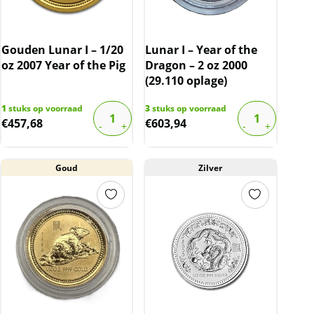
Gouden Lunar I – 1/20
Lunar I – Year of the
oz 2007 Year of the Pig
Dragon – 2 oz 2000
(29.110 oplage)
1
stuks op voorraad
3
stuks op voorraad
€
457,68
€
603,94
Goud
Zilver