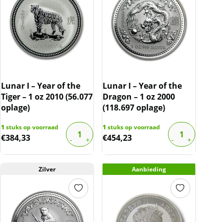
Lunar I – Year of the
Lunar I – Year of the
Tiger – 1 oz 2010 (56.077
Dragon – 1 oz 2000
oplage)
(118.697 oplage)
1
stuks op voorraad
1
stuks op voorraad
€
384,33
€
454,23
Zilver
Aanbieding