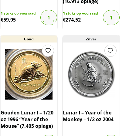
(16.913 oplage)
1
stuks op voorraad
1
stuks op voorraad
€
59,95
€
274,52
Goud
Zilver
Gouden Lunar I – 1/20
Lunar I – Year of the
oz 1996 “Year of the
Monkey – 1/2 oz 2004
Mouse” (7.405 oplage)