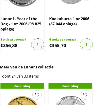
Elke munt wordt geleverd in een
Gou
plastic muntcapsule. De capsule kan
202
Lunar I - Year of the
Kookaburra 1 oz 2006
krasjes/vlekjes bevatten.
Bij deze munt wordt
Dra
Dog - 1 oz 2006 (98.825
(87.044 oplage)
tevens een certificaat geleverd.
Pro
oplage)
1
stu
€
5.7
1
stuk op voorraad
4
stuks op voorraad
€
356,88
€
355,70
€
5
Kwaliteit
Doordat de munten in een originele
muntcapsule worden geleverd, zijn de munten
vrijwel altijd onbeschadigd, maar kunnen wel
Meer van de Lunar I collectie
kleine krasjes en/of verkleuringen bevatten.
Toont 24 van 33 items
Aanbieding
Aanbieding
BTW
Dit product wordt onder de margeregel
verhandeld. Dit houdt in dat wij btw afdragen