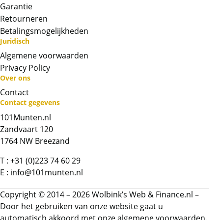
Garantie
Retourneren
Betalingsmogelijkheden
Juridisch
Algemene voorwaarden
Privacy Policy
Over ons
Contact
Neem contact op met op!
Contact gegevens
101Munten.nl
Chat met ons
Zandvaart 120
1764 NW Breezand
Whatsapp ons!
T :
+31 (0)223 74 60 29
E :
info@101munten.nl
Bel ons
Copyright © 2014 – 2026 Wolbink’s Web & Finance.nl –
Contactformulier
Door het gebruiken van onze website gaat u
automatisch akkoord met onze
algemene voorwaarden.