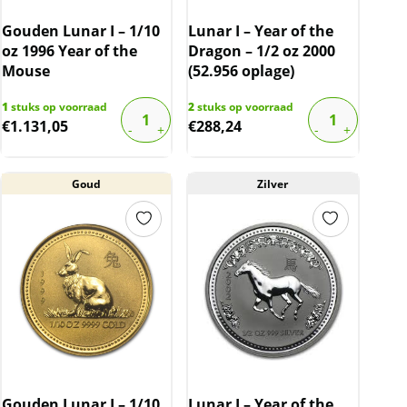
Gouden Lunar I – 1/10
Lunar I – Year of the
oz 1996 Year of the
Dragon – 1/2 oz 2000
Mouse
(52.956 oplage)
1
stuks op voorraad
2
stuks op voorraad
€
1.131,05
€
288,24
Goud
Zilver
Gouden Lunar I – 1/10
Lunar I – Year of the