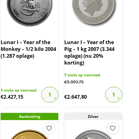
Lunar I – Year of the
Lunar I – Year of the
Monkey – 1/2 kilo 2004
Pig – 1 kg 2007 (3.344
(1.287 oplage)
oplage) (nu 20%
korting)
7
stuks op voorraad
€
3.309,75
1
stuks op voorraad
€
2.427,15
€
2.647,80
Aanbieding
Zilver