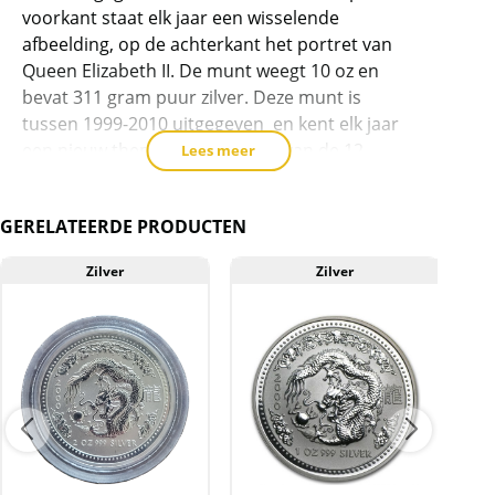
voorkant staat elk jaar een wisselende
te
afbeelding, op de achterkant het portret van
voegen
Queen Elizabeth II. De munt weegt 10 oz en
bevat 311 gram puur zilver. Deze munt is
tussen 1999-2010 uitgegeven en kent elk jaar
een nieuw thema, namelijk één van de 12
Lees meer
dieren van de Chinese dierenriem. De serie
bestaat uit:
GERELATEERDE PRODUCTEN
1999: Konijn – oplage van 2.486
Zilver
Zilver
2000: Draak – oplage van 7.926
2001: Slang – oplage van 3.962
2002: Paard – oplage van 5.537
2003: Geit – oplage van 6.974
2004: Aap – oplage van 3.735