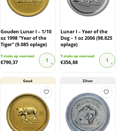
Gouden Lunar I – 1/10
Lunar I – Year of the
oz 1998 “Year of the
Dog – 1 oz 2006 (98.825
Tiger” (9.085 oplage)
oplage)
1
stuks op voorraad
1
stuks op voorraad
€
790,37
€
356,88
Goud
Zilver