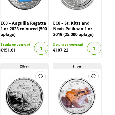
EC8 – Anguilla Regatta
EC8 – St. Kitts and
1 oz 2023 coloured (500
Nevis Pelikaan 1 oz
oplage)
2019 (25.000 oplage)
1
stuks op voorraad
3
stuks op voorraad
€
151,61
€
107,22
Zilver
Zilver