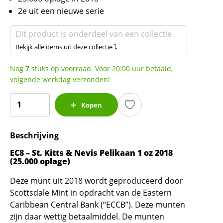
2e uit een nieuwe serie
Dit product is onderdeel van een collectie
Bekijk alle items uit deze collectie ⤵
Nog
7
stuks op voorraad. Voor 20:00 uur betaald,
volgende werkdag verzonden!
EC8
Kopen
-
St.
Beschrijving
Kitts
and
EC8 – St. Kitts & Nevis Pelikaan 1 oz 2018
Nevis
(25.000 oplage)
Pelikaan
Deze munt uit 2018 wordt geproduceerd door
1
Scottsdale Mint in opdracht van de Eastern
oz
Caribbean Central Bank (“ECCB”). Deze munten
2018
zijn daar wettig betaalmiddel. De munten
(25.000