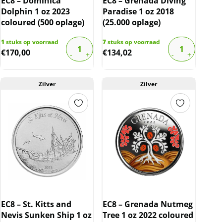
EC8 – Dominica
EC8 – Grenada Diving
Dolphin 1 oz 2023
Paradise 1 oz 2018
coloured (500 oplage)
(25.000 oplage)
1
stuks op voorraad
7
stuks op voorraad
€
170,00
€
134,02
Zilver
Zilver
EC8 – St. Kitts and
EC8 – Grenada Nutmeg
Nevis Sunken Ship 1 oz
Tree 1 oz 2022 coloured