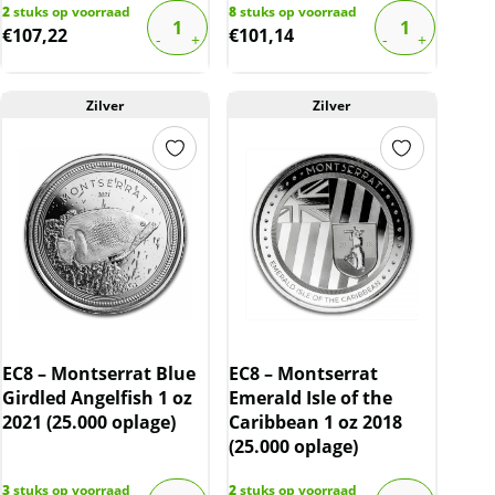
2
stuks op voorraad
8
stuks op voorraad
€
107,22
€
101,14
Zilver
Zilver
EC8 – Montserrat Blue
EC8 – Montserrat
Girdled Angelfish 1 oz
Emerald Isle of the
2021 (25.000 oplage)
Caribbean 1 oz 2018
(25.000 oplage)
3
stuks op voorraad
2
stuks op voorraad