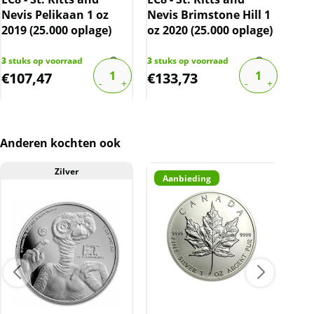
melkvlekken bevatten.
Nevis Pelikaan 1 oz
Nevis Brimstone Hill 1
Gre
2019 (25.000 oplage)
oz 2020 (25.000 oplage)
Just
BTW
(25
Dit product wordt onder de margeregel
3
stuks op voorraad
3
stuks op voorraad
11
st
verhandeld. Dit houdt in dat wij btw afdragen
€
107,47
€
133,73
€
1
over de marge die wij behalen op dit product.
De btw mag hierdoor door ons niet op de
factuur vermeld worden. De prijs op de
website is inclusief btw.
Anderen kochten ook
Zilver
Aanbieding