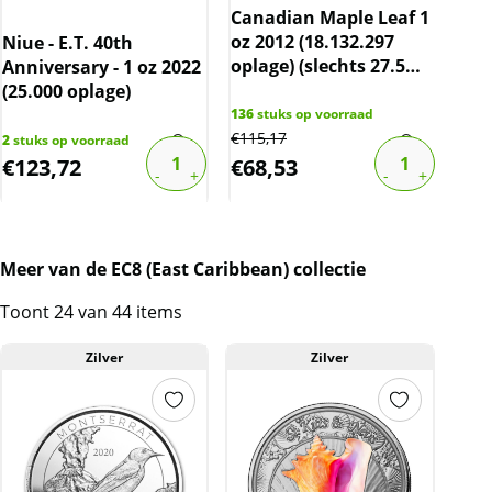
Canadian Maple Leaf 1
oz 2012 (18.132.297
Niue - E.T. 40th
Sam
oplage) (slechts 27.5%
Anniversary - 1 oz 2022
boven spot)
(25.000 oplage)
136
stuks op voorraad
€
115,17
2
stuks op voorraad
1
stu
€
123,72
€
68,53
€
9
Meer van de EC8 (East Caribbean) collectie
Toont 24 van 44 items
Zilver
Zilver