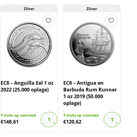
Zilver
Zilver
EC8 – Anguilla Eel 1 oz
EC8 – Antigua en
2022 (25.000 oplage)
Barbuda Rum Runner
1 oz 2019 (50.000
oplage)
1
stuks op voorraad
1
stuks op voorraad
€
148,61
€
120,62