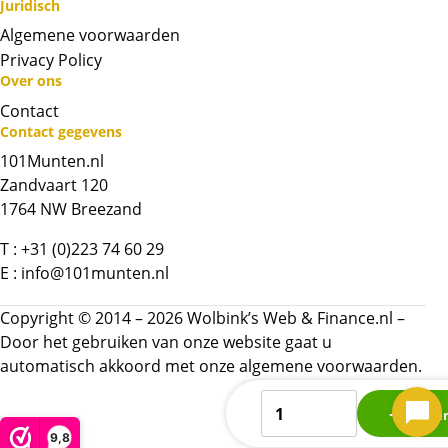
Juridisch
Algemene voorwaarden
Privacy Policy
Over ons
Contact
Neem contact op met op!
Contact gegevens
101Munten.nl
Chat met ons
Zandvaart 120
1764 NW Breezand
Whatsapp ons!
T :
+31 (0)223 74 60 29
E :
info@101munten.nl
Bel ons
Copyright © 2014 – 2026 Wolbink’s Web & Finance.nl –
Contactformulier
Door het gebruiken van onze website gaat u
automatisch akkoord met onze
algemene voorwaarden.
EC8
Naam
*
Kope
-
9,8