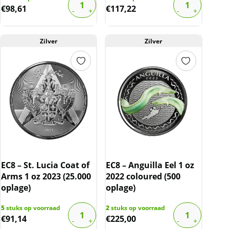
€
98,61
€
117,22
Zilver
Zilver
EC8 – St. Lucia Coat of
EC8 – Anguilla Eel 1 oz
Arms 1 oz 2023 (25.000
2022 coloured (500
oplage)
oplage)
5
stuks op voorraad
2
stuks op voorraad
€
91,14
€
225,00