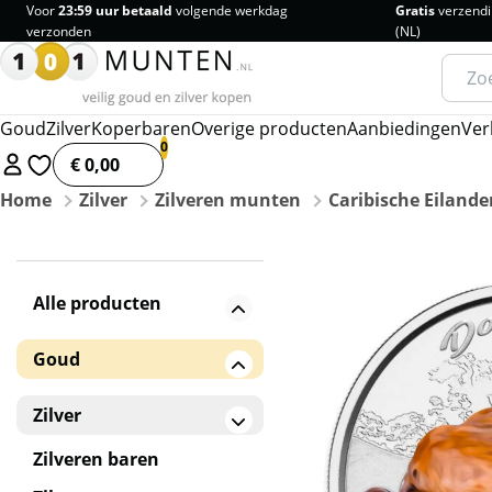
Voor
23:59 uur betaald
volgende werkdag
Gratis
verzendi
verzonden
(NL)
Zoeke
naar:
Goud
Zilver
Koperbaren
Overige producten
Aanbiedingen
Ver
€ 0,00
Home
Zilver
Zilveren munten
Caribische Eilande
Alle producten
Goud
Gouden baren
Zilver
Gouden munten
Zilveren baren