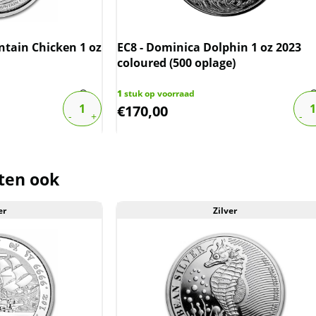
krassen, aanslag en/of melkvlekken
ntain Chicken 1 oz
EC8 - Dominica Dolphin 1 oz 2023
coloured (500 oplage)
der de margeregel verhandeld. Dit
afdragen over de marge die wij
1
stuk op voorraad
€
170,00
ct. De btw mag hierdoor door ons
rmeld worden. De prijs op de website
ten ook
er
Zilver