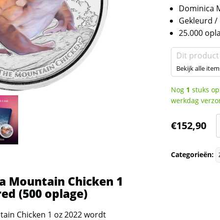
Dominica 
Gekleurd /
25.000 opl
Dit product
Bekijk alle item
Nog
1
stuks op
werkdag verzo
€
152,90
-
Categorieën:
C
ca Mountain Chicken 1
red (500 oplage)
o
ain Chicken 1 oz 2022 wordt
c