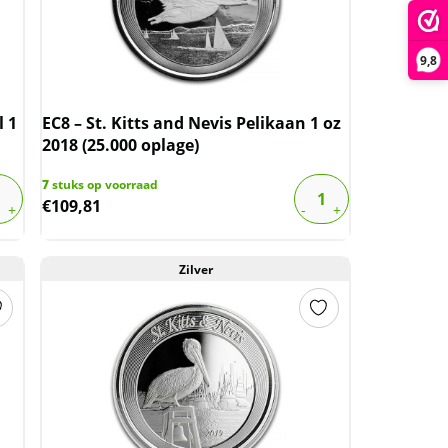
9,8
l 1
EC8 – St. Kitts and Nevis Pelikaan 1 oz
2018 (25.000 oplage)
7
stuks op voorraad
€
109,81
Zilver