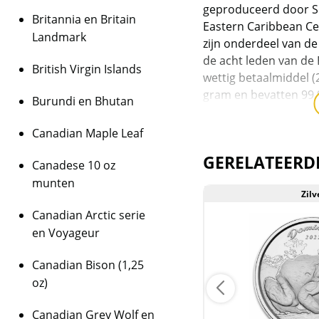
geproduceerd door Sc
Britannia en Britain
Eastern Caribbean Ce
Landmark
zijn onderdeel van de
de acht leden van de
British Virgin Islands
wettig betaalmiddel (
gram en bevatten 99,
Burundi en Bhutan
munten 1 Troy ounce 
Canadian Maple Leaf
De munt is geslagen 
slechts 500 stuks!
GERELATEERD
Canadese 10 oz
munten
Levering
Zilver
Zilv
Elke munt wordt gelev
Canadian Arctic serie
ingelegd in een prach
en Voyageur
de buitenverpakking v
Canadian Bison (1,25
Kwaliteit
oz)
De munten worden ui
daarmee niet rechtst
Canadian Grey Wolf en
zijn de munten veelal