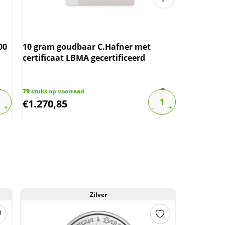
Nederlan
Wilhelmin
00
10 gram goudbaar C.Hafner met
boven sp
certificaat LBMA gecertificeerd
1288
stuks o
€
17,48
79
stuks op voorraad
€
1.270,85
€
13,98
Zilver