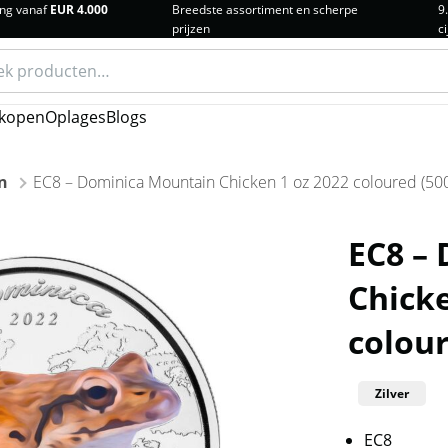
ng vanaf
EUR 4.000
Breedste assortiment en scherpe
9
prijzen
ci
n
kopen
Oplages
Blogs
n
EC8 – Dominica Mountain Chicken 1 oz 2022 coloured (500
EC8 –
Chicke
colour
Zilver
EC8