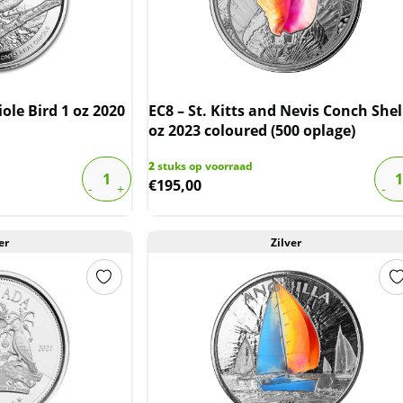
ole Bird 1 oz 2020
EC8 – St. Kitts and Nevis Conch Shel
oz 2023 coloured (500 oplage)
2
stuks op voorraad
€
195,00
er
Zilver