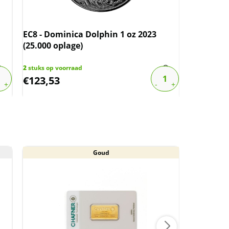
EC8 - Dominica Dolphin 1 oz 2023
EC8 - Dom
(25.000 oplage)
(25.000 o
2
stuks op voorraad
5
stuks op v
€
123,53
€
109,81
Goud
Aan