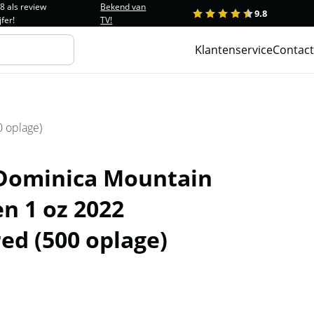
.8 als review
Bekend van
9.8
1
2
3
4
5
jfer!
TV!
Klantenservice
Contact
 oplage)
 Dominica Mountain
n 1 oz 2022
ed (500 oplage)