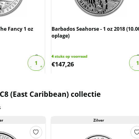
The Fancy 1 oz
Barbados Seahorse - 1 oz 2018 (10.0
oplage)
4
stuks op voorraad
€
147,26
C8 (East Caribbean) collectie
s
er
Zilver