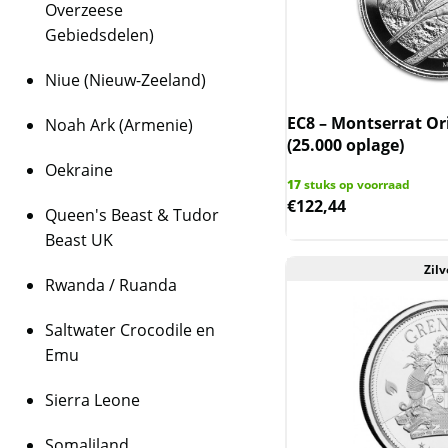
Overzeese
Gebiedsdelen)
Niue (Nieuw-Zeeland)
EC8 – Montserrat Ori
Noah Ark (Armenie)
(25.000 oplage)
Oekraine
17
stuks op voorraad
€
122,44
Queen's Beast & Tudor
Beast UK
Zilv
Rwanda / Ruanda
Saltwater Crocodile en
Emu
Sierra Leone
Somaliland