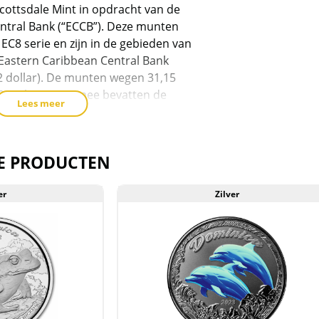
ottsdale Mint in opdracht van de
(
ntral Bank (“ECCB”). Deze munten
o
 EC8 serie en zijn in de gebieden van
a
 Eastern Caribbean Central Bank
2 dollar). De munten wegen 31,15
9% zilver. Daarmee bevatten de
Lees meer
puur zilver.
in een zeer beperkte oplage van
E PRODUCTEN
er
Zilver
erd in een plastic capsule en
tig doosje van Scottsdale Mint. Ook
an het doosje ziet er mooi uit!
t voorraad geleverd, en komen
reeks van de producent af. Echter
 de muntcapsule niet uit geweest. De