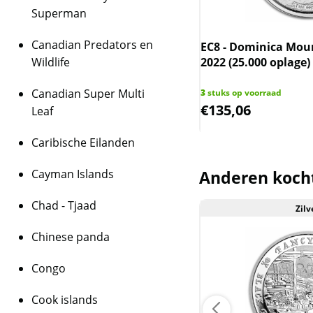
Superman
munten kunnen soms 
bevatten.
Canadian Predators en
 St. Kitts and Nevis Pelikaan 1 oz
EC8 - Dominica Mou
BTW
(25.000 oplage)
Wildlife
2022 (25.000 oplage)
Dit product wordt on
houdt in dat wij btw 
Canadian Super Multi
 op voorraad
3
stuks op voorraad
9,81
€
135,06
behalen op dit produ
Leaf
niet op de factuur ve
Caribische Eilanden
is inclusief btw.
Cayman Islands
Anderen koch
Chad - Tjaad
Zilv
Aanbieding
Chinese panda
Congo
Cook islands