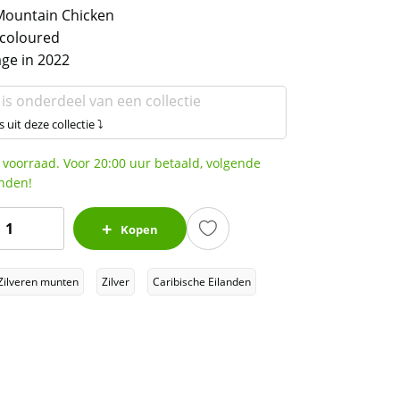
Mountain Chicken
 coloured
age in 2022
 is onderdeel van een collectie
s uit deze collectie ⤵
 voorraad. Voor 20:00 uur betaald, volgende
nden!
EC8
Kopen
Dominica
Zilveren munten
Zilver
Caribische Eilanden
Mountain
hicken
1
z
2022
oloured