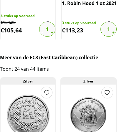
1. Robin Hood 1 oz 2021
4
stuks op voorraad
€
124,28
3
stuks op voorraad
19
st
€
105,64
€
113,23
€
6
Meer van de EC8 (East Caribbean) collectie
Toont 24 van 44 items
Zilver
Zilver