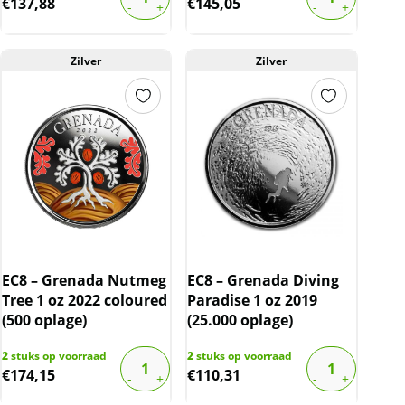
€
137,88
€
145,05
Zilver
Zilver
EC8 – Grenada Nutmeg
EC8 – Grenada Diving
Tree 1 oz 2022 coloured
Paradise 1 oz 2019
(500 oplage)
(25.000 oplage)
2
stuks op voorraad
2
stuks op voorraad
€
174,15
€
110,31