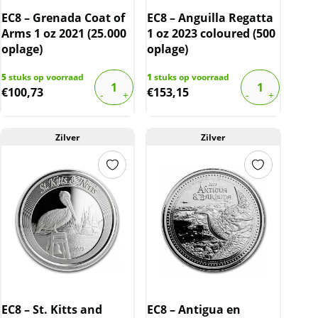
EC8 – Grenada Coat of
EC8 – Anguilla Regatta
Arms 1 oz 2021 (25.000
1 oz 2023 coloured (500
oplage)
oplage)
5
stuks op voorraad
1
stuks op voorraad
€
100,73
€
153,15
Zilver
Zilver
EC8 – St. Kitts and
EC8 – Antigua en