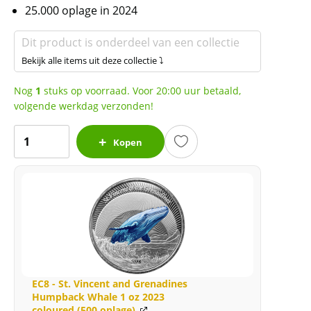
25.000 oplage in 2024
Dit product is onderdeel van een collectie
Bekijk alle items uit deze collectie ⤵
Nog
1
stuks op voorraad. Voor 20:00 uur betaald,
volgende werkdag verzonden!
EC8
Kopen
-
St.
Vincent
and
Grenadines
Paddleboard
Couple
1
EC8 - St. Vincent and Grenadines
oz
Humpback Whale 1 oz 2023
2024
coloured (500 oplage)