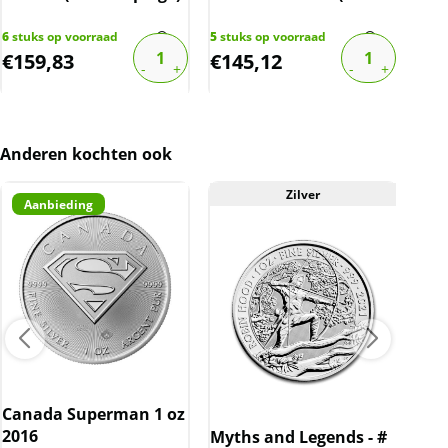
oplage)
BTW
6
stuks op voorraad
5
stuks op voorraad
4
stu
Dit product wordt verkocht met 21% btw. De
€
159,83
€
145,12
€
1
prijs op de website is inclusief 21% btw.
Anderen kochten ook
Zilver
Aanbieding
Canada Superman 1 oz
2016
Myths and Legends - #
The