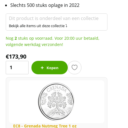
Slechts 500 stuks oplage in 2022
Dit product is onderdeel van een collectie
Bekijk alle items uit deze collectie ⤵
Nog
2
stuks op voorraad. Voor 20:00 uur betaald,
volgende werkdag verzonden!
€
173,90
EC8
Kopen
-
Grenada
Nutmeg
Tree
1
oz
2022
coloured
EC8 - Grenada Nutmeg Tree 1 oz