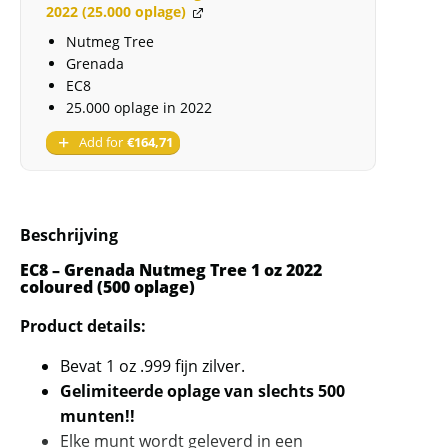
(500
2022 (25.000 oplage)
oplage)
Nutmeg Tree
aantal
Grenada
EC8
25.000 oplage in 2022
Add for
€
164,71
Beschrijving
EC8 – Grenada Nutmeg Tree 1 oz 2022
coloured (500 oplage)
Product details:
Bevat 1 oz .999 fijn zilver.
Gelimiteerde oplage van slechts 500
munten!!
Elke munt wordt geleverd in een