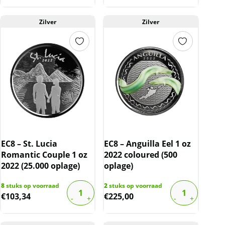
Zilver
Zilver
EC8 – St. Lucia
EC8 – Anguilla Eel 1 oz
Romantic Couple 1 oz
2022 coloured (500
2022 (25.000 oplage)
oplage)
8
stuks op voorraad
2
stuks op voorraad
€
103,34
€
225,00