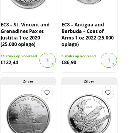
EC8 – St. Vincent and
EC8 – Antigua and
Grenadines Pax et
Barbuda – Coat of
Justitia 1 oz 2020
Arms 1 oz 2022 (25.000
(25.000 oplage)
oplage)
11
stuks op voorraad
5
stuks op voorraad
€
122,44
€
86,90
Zilver
Zilver