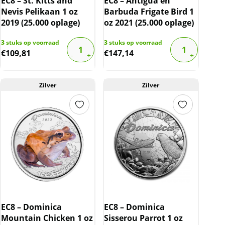
EC8 – St. Kitts and
EC8 – Antigua en
Nevis Pelikaan 1 oz
Barbuda Frigate Bird 1
2019 (25.000 oplage)
oz 2021 (25.000 oplage)
3
stuks op voorraad
3
stuks op voorraad
€
109,81
€
147,14
Zilver
Zilver
EC8 – Dominica
EC8 – Dominica
Mountain Chicken 1 oz
Sisserou Parrot 1 oz