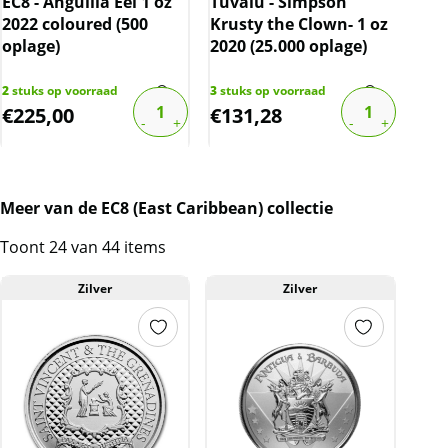
mun
EC8 - Anguilla Eel 1 oz
Tuvalu - Simpson
munten/capsules kunnen soms krassen,
teg
2022 coloured (500
Krusty the Clown- 1 oz
aanslag en/of melkvlekken bevatten.
Gr
oplage)
2020 (25.000 oplage)
BTW
1
stu
€
3.6
Dit product wordt onder de margeregel
2
stuks op voorraad
3
stuks op voorraad
€
225,00
€
131,28
€
3
verhandeld. Dit houdt in dat wij btw afdragen
over de marge die wij behalen op dit product.
De btw mag hierdoor door ons niet op de
factuur vermeld worden. De prijs op de
Meer van de EC8 (East Caribbean) collectie
website is inclusief btw.
Toont 24 van 44 items
Zilver
Zilver