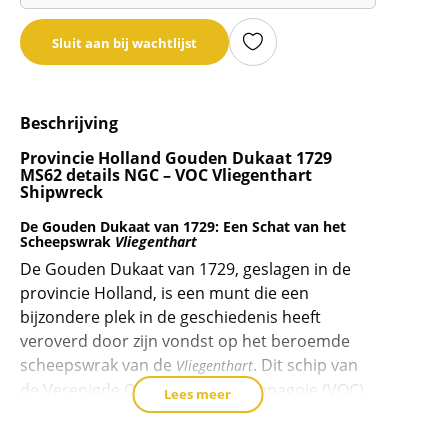
je
email
Sluit aan bij wachtlijst
adres
in
om
Beschrijving
de
wachtlijst
Provincie Holland Gouden Dukaat 1729
MS62 details NGC – VOC Vliegenthart
voor
Shipwreck
dit
product
De Gouden Dukaat van 1729: Een Schat van het
Scheepswrak
Vliegenthart
toe
De Gouden Dukaat van 1729, geslagen in de
te
provincie Holland, is een munt die een
voegen
bijzondere plek in de geschiedenis heeft
veroverd door zijn vondst op het beroemde
scheepswrak van de
. Dit schip van
Vliegenthart
de Verenigde Oost-Indische Compagnie (VOC)
Lees meer
verging in 1735, slechts enkele uren nadat het
de haven had verlaten, met aan boord een