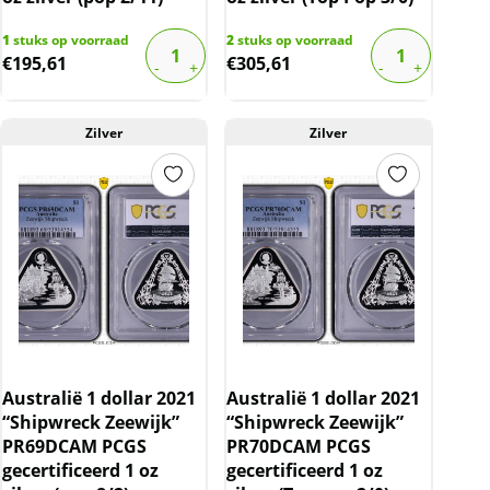
1
stuks op voorraad
2
stuks op voorraad
€
195,61
€
305,61
Zilver
Zilver
Australië 1 dollar 2021
Australië 1 dollar 2021
“Shipwreck Zeewijk”
“Shipwreck Zeewijk”
PR69DCAM PCGS
PR70DCAM PCGS
gecertificeerd 1 oz
gecertificeerd 1 oz