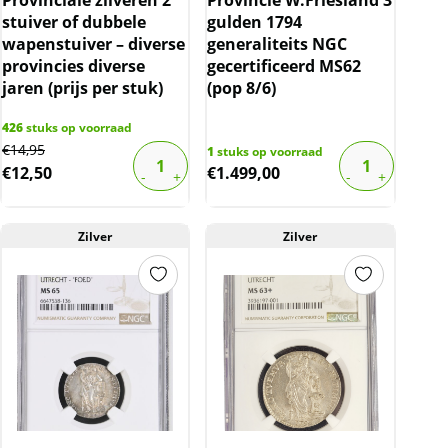
stuiver of dubbele
gulden 1794
wapenstuiver – diverse
generaliteits NGC
provincies diverse
gecertificeerd MS62
jaren (prijs per stuk)
(pop 8/6)
426
stuks op voorraad
Original
Current
€
14,95
1
stuks op voorraad
€
12,50
€
1.499,00
price
price
was:
is:
€14,95.
€12,50.
Zilver
Zilver