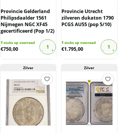
Provincie Gelderland
Provincie Utrecht
Philipsdaalder 1561
zilveren dukaton 1790
Nijmegen NGC XF45
PCGS AU55 (pop 5/10)
gecertificeerd (Pop 1/2)
1
stuks op voorraad
1
stuks op voorraad
€
750,00
€
1.795,00
Zilver
Zilver