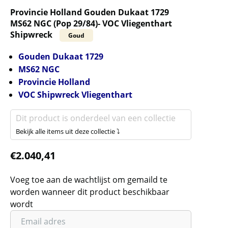
Provincie Holland Gouden Dukaat 1729
MS62 NGC (Pop 29/84)- VOC Vliegenthart
Shipwreck
Goud
Gouden Dukaat 1729
MS62 NGC
Provincie Holland
VOC Shipwreck Vliegenthart
Dit product is onderdeel van een collectie
Bekijk alle items uit deze collectie ⤵
€
2.040,41
Voeg toe aan de wachtlijst om gemaild te
worden wanneer dit product beschikbaar
wordt
Vul