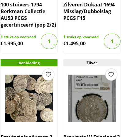
100 stuivers 1794
Zilveren Dukaat 1694
Berkman Collectie
Misslag/Dubbelslag
AU53 PCGS
PCGS F15
gecertificeerd (pop 2/2)
1
stuks op voorraad
1
stuks op voorraad
€
1.395,00
€
1.495,00
Aanbieding
Zilver
Provinciale zilveren 2
Provincie W.Friesland 3