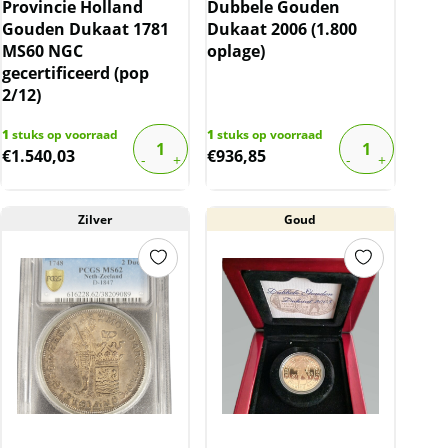
Provincie Holland
Dubbele Gouden
Gouden Dukaat 1781
Dukaat 2006 (1.800
MS60 NGC
oplage)
gecertificeerd (pop
2/12)
1
stuks op voorraad
1
stuks op voorraad
€
1.540,03
€
936,85
Zilver
Goud
Neem contact op met op!
Chat met ons
Whatsapp ons!
Bel ons