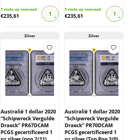
1
stuks op voorraad
1
stuks op voorraad
€
235,61
€
235,61
Zilver
Zilver
Australië 1 dollar 2020
Australië 1 dollar 2020
“Schipwreck Vergulde
“Schipwreck Vergulde
Draeck” PR67DCAM
Draeck” PR70DCAM
PCGS gecertificeerd 1
PCGS gecertificeerd 1
oz zilver (pop 2/11)
oz zilver (Top Pop 3/0)