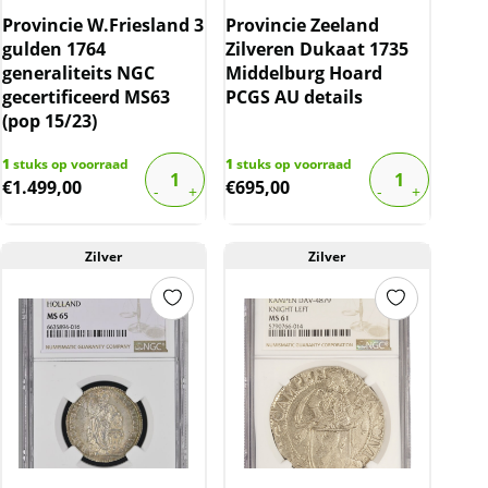
Provincie W.Friesland 3
Provincie Zeeland
gulden 1764
Zilveren Dukaat 1735
generaliteits NGC
Middelburg Hoard
gecertificeerd MS63
PCGS AU details
(pop 15/23)
1
stuks op voorraad
1
stuks op voorraad
€
1.499,00
€
695,00
Zilver
Zilver