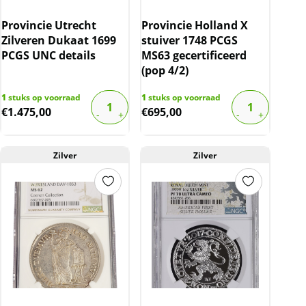
Provincie Utrecht
Provincie Holland X
Zilveren Dukaat 1699
stuiver 1748 PCGS
PCGS UNC details
MS63 gecertificeerd
(pop 4/2)
1
stuks op voorraad
1
stuks op voorraad
€
1.475,00
€
695,00
Zilver
Zilver