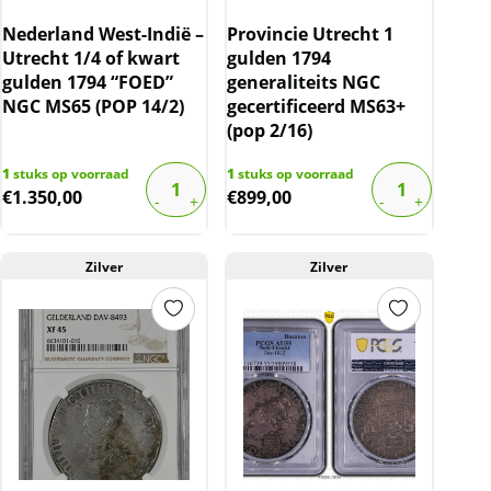
Nederland West-Indië –
Provincie Utrecht 1
Utrecht 1/4 of kwart
gulden 1794
gulden 1794 “FOED”
generaliteits NGC
NGC MS65 (POP 14/2)
gecertificeerd MS63+
(pop 2/16)
1
stuks op voorraad
1
stuks op voorraad
€
1.350,00
€
899,00
Zilver
Zilver