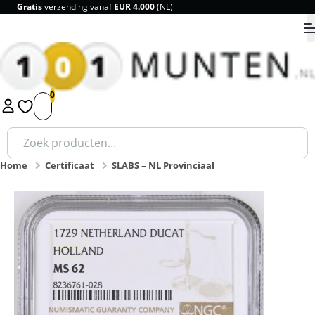
Breedste assortiment en scherpe prijzen
9.8
1
2
3
4
5
Zoeken
naar:
Home
Certificaat
SLABS – NL Provinciaal