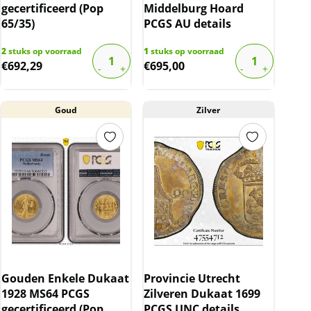
gecertificeerd (Pop
Middelburg Hoard
65/35)
PCGS AU details
2
stuks op voorraad
1
stuks op voorraad
€
692,29
€
695,00
Goud
Zilver
Gouden Enkele Dukaat
Provincie Utrecht
1928 MS64 PCGS
Zilveren Dukaat 1699
gecertificeerd (Pop
PCGS UNC details