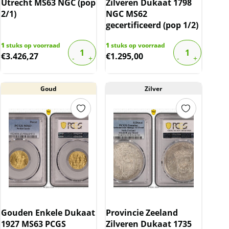
Utrecht MS63 NGC (pop
Zilveren Dukaat 1798
2/1)
NGC MS62
gecertificeerd (pop 1/2)
1
stuks op voorraad
1
stuks op voorraad
€
3.426,27
€
1.295,00
Goud
Zilver
Gouden Enkele Dukaat
Provincie Zeeland
1927 MS63 PCGS
Zilveren Dukaat 1735