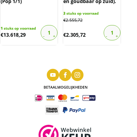
(Pop 1/1)
en goudbaar op zuid).
3
stuks op voorraad
€
2.555,72
1
stuks op voorraad
€
13.618,29
€
2.305,72