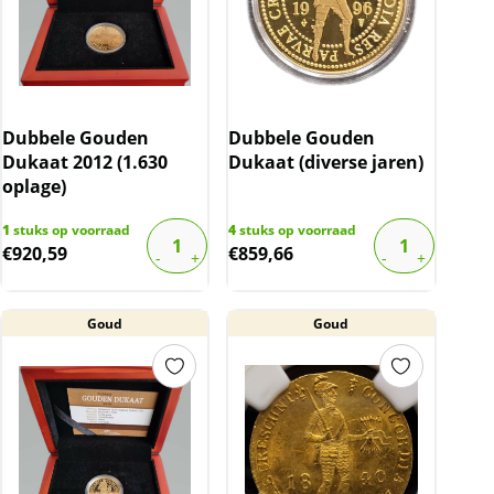
Dubbele Gouden
Dubbele Gouden
Dukaat 2012 (1.630
Dukaat (diverse jaren)
oplage)
1
stuks op voorraad
4
stuks op voorraad
€
920,59
€
859,66
Goud
Goud