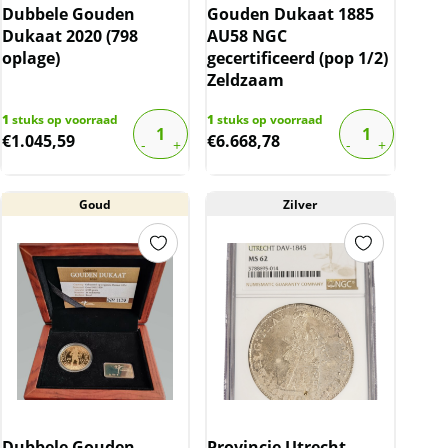
Dubbele Gouden
Gouden Dukaat 1885
Dukaat 2020 (798
AU58 NGC
oplage)
gecertificeerd (pop 1/2)
Zeldzaam
1
stuks op voorraad
1
stuks op voorraad
€
1.045,59
€
6.668,78
Goud
Zilver
Dubbele Gouden
Provincie Utrecht