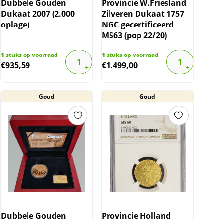
Dubbele Gouden
Provincie W.Friesland
Dukaat 2007 (2.000
Zilveren Dukaat 1757
oplage)
NGC gecertificeerd
MS63 (pop 22/20)
1
stuks op voorraad
1
stuks op voorraad
€
935,59
€
1.499,00
Goud
Goud
Dubbele Gouden
Provincie Holland