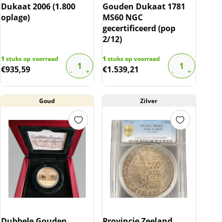
Dukaat 2006 (1.800
Gouden Dukaat 1781
oplage)
MS60 NGC
gecertificeerd (pop
2/12)
1
stuks op voorraad
1
stuks op voorraad
€
935,59
€
1.539,21
Goud
Zilver
Dubbele Gouden
Provincie Zeeland