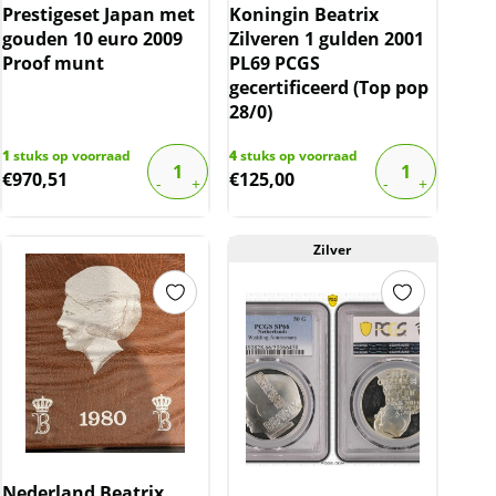
Prestigeset Japan met
Koningin Beatrix
gouden 10 euro 2009
Zilveren 1 gulden 2001
Proof munt
PL69 PCGS
gecertificeerd (Top pop
28/0)
1
stuks op voorraad
4
stuks op voorraad
€
970,51
€
125,00
Zilver
Nederland Beatrix