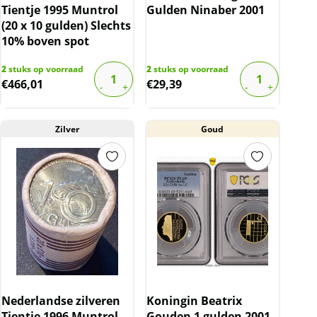
Tientje 1995 Muntrol
Gulden Ninaber 2001
(20 x 10 gulden) Slechts
10% boven spot
2
stuks op voorraad
2
stuks op voorraad
€
466,01
€
29,39
Zilver
Goud
Nederlandse zilveren
Koningin Beatrix
Tientje 1996 Muntrol
Gouden 1 gulden 2001