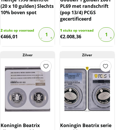
(20 x 10 gulden) Slechts
PL69 met randschrift
10% boven spot
(pop 13/4) PCGS
gecertificeerd
2
stuks op voorraad
1
stuks op voorraad
€
466,01
€
2.008,36
Zilver
Zilver
Koningin Beatrix
Koningin Beatrix serie