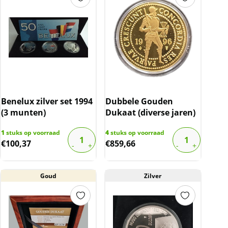
Benelux zilver set 1994
Dubbele Gouden
(3 munten)
Dukaat (diverse jaren)
1
stuks op voorraad
4
stuks op voorraad
€
100,37
€
859,66
Goud
Zilver