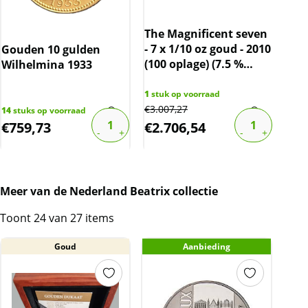
The Magnificent seven
- 7 x 1/10 oz goud - 2010
Gouden 10 gulden
Gou
(100 oplage) (7.5 %
Wilhelmina 1933
1875
boven spot)
com
1
stuk op voorraad
€
3.007,27
14
stuks op voorraad
1
stu
€
759,73
€
2.706,54
€
8
Meer van de Nederland Beatrix collectie
Toont 24 van 27 items
Goud
Aanbieding