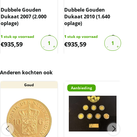
Dubbele Gouden
Dubbele Gouden
Dub
Dukaat 2007 (2.000
Dukaat 2010 (1.640
Duk
oplage)
oplage)
opl
1
stuk op voorraad
1
stuk op voorraad
1
stu
€
935,59
€
935,59
€
9
Anderen kochten ook
Goud
Aanbieding