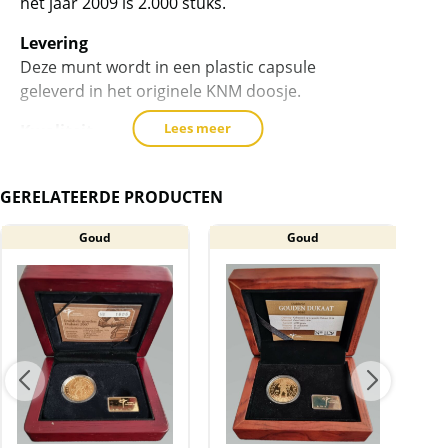
het jaar 2009 is 2.000 stuks.
Levering
Deze munt wordt in een plastic capsule
geleverd in het originele KNM doosje.
Lees meer
Kwaliteit
De munten komen niet rechtstreeks van de
producten. De munten/capsules kunnen
GERELATEERDE PRODUCTEN
krasjes/vlekjes bevatten.
Goud
Goud
BTW
Deze gouden munten zijn vrijgesteld van btw.