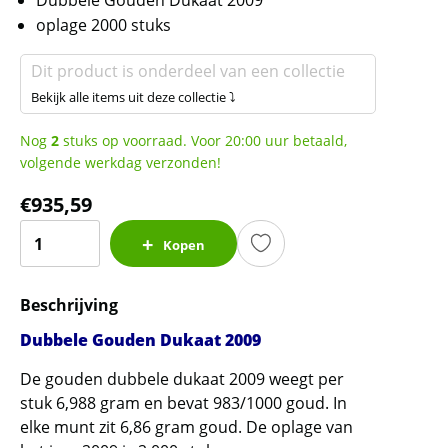
oplage 2000 stuks
Dit product is onderdeel van een collectie
Bekijk alle items uit deze collectie ⤵
Nog
2
stuks op voorraad. Voor 20:00 uur betaald,
volgende werkdag verzonden!
€
935,59
Dubbele
Kopen
Gouden
Dukaat
Beschrijving
2009
(2.000
Dubbele Gouden Dukaat 2009
oplage)
De gouden dubbele dukaat 2009 weegt per
aantal
stuk 6,988 gram en bevat 983/1000 goud. In
elke munt zit 6,86 gram goud. De oplage van