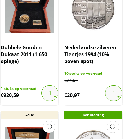
Dubbele Gouden
Nederlandse zilveren
Dukaat 2011 (1.650
Tientjes 1994 (10%
oplage)
boven spot)
80
stuks op voorraad
€
24,67
1
stuks op voorraad
€
920,59
€
20,97
Goud
Aanbieding