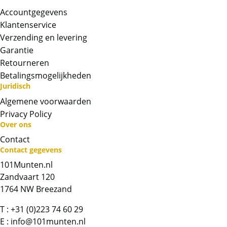
Accountgegevens
Klantenservice
Verzending en levering
Garantie
Retourneren
Betalingsmogelijkheden
Juridisch
Algemene voorwaarden
Privacy Policy
Neem contact op met op!
Over ons
Contact
Chat met ons
Contact gegevens
101Munten.nl
Whatsapp ons!
Zandvaart 120
1764 NW Breezand
Bel ons
T :
+31 (0)223 74 60 29
E :
info@101munten.nl