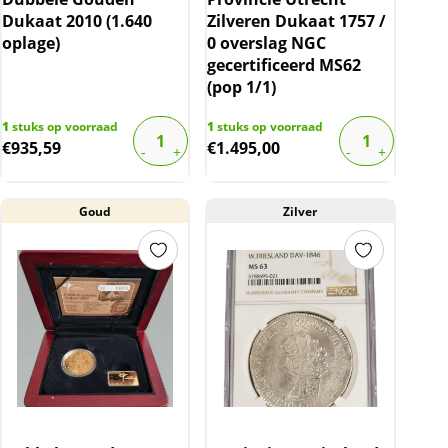
Dukaat 2010 (1.640
Zilveren Dukaat 1757 /
oplage)
0 overslag NGC
gecertificeerd MS62
(pop 1/1)
1
stuks op voorraad
1
stuks op voorraad
€
935,59
€
1.495,00
Goud
Zilver