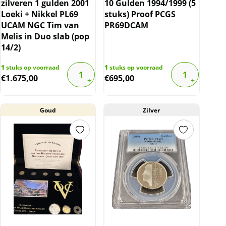
zilveren 1 gulden 2001
10 Gulden 1994/1999 (5
Loeki + Nikkel PL69
stuks) Proof PCGS
UCAM NGC Tim van
PR69DCAM
Melis in Duo slab (pop
14/2)
1
stuks op voorraad
1
stuks op voorraad
€
1.675,00
€
695,00
Goud
Zilver