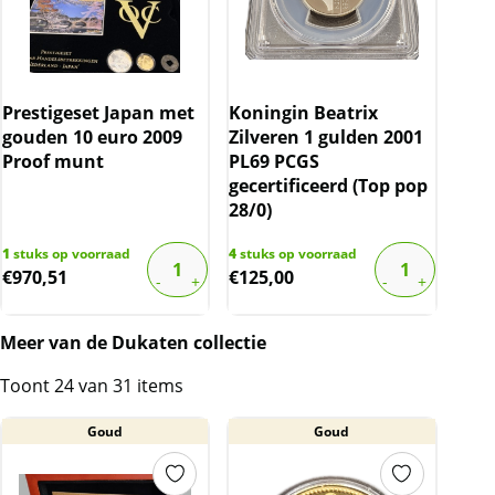
Prestigeset Japan met
Koningin Beatrix
gouden 10 euro 2009
Zilveren 1 gulden 2001
Proof munt
PL69 PCGS
gecertificeerd (Top pop
28/0)
1
stuks op voorraad
4
stuks op voorraad
€
970,51
€
125,00
Meer van de Dukaten collectie
Toont 24 van 31 items
Goud
Goud