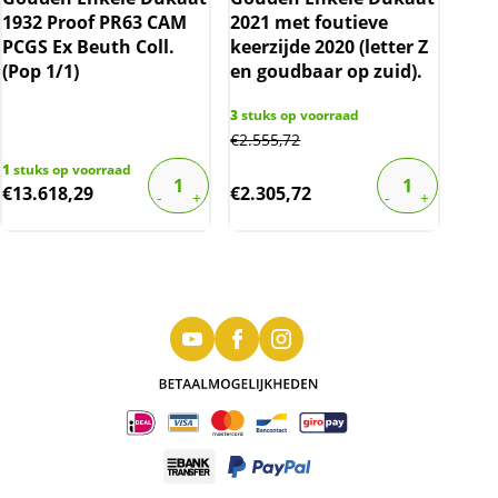
1932 Proof PR63 CAM
2021 met foutieve
PCGS Ex Beuth Coll.
keerzijde 2020 (letter Z
(Pop 1/1)
en goudbaar op zuid).
3
stuks op voorraad
€
2.555,72
1
stuks op voorraad
€
13.618,29
€
2.305,72