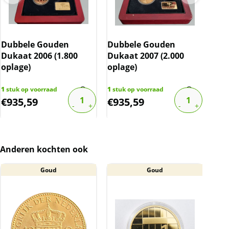
Dubbele Gouden
Dubbele Gouden
Dub
Dukaat 2006 (1.800
Dukaat 2007 (2.000
Duk
oplage)
oplage)
opl
1
stuk op voorraad
1
stuk op voorraad
1
stu
€
935,59
€
935,59
€
9
Anderen kochten ook
Goud
Goud