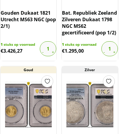
Gouden Dukaat 1821
Bat. Republiek Zeeland
Utrecht MS63 NGC (pop
Zilveren Dukaat 1798
2/1)
NGC MS62
gecertificeerd (pop 1/2)
1
stuks op voorraad
1
stuks op voorraad
€
3.426,27
€
1.295,00
Goud
Zilver