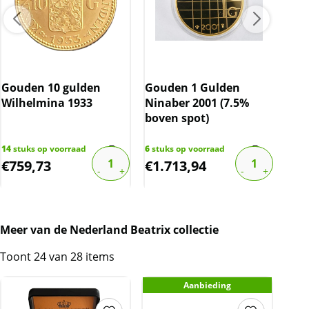
Gouden 10 gulden
Gouden 1 Gulden
Gou
Wilhelmina 1933
Ninaber 2001 (7.5%
Wil
boven spot)
14
stuks op voorraad
6
stuks op voorraad
46
st
€
759,73
€
1.713,94
€
7
Meer van de Nederland Beatrix collectie
Toont 24 van 28 items
Aanbieding