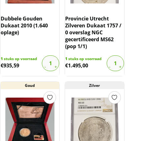
Dubbele Gouden
Provincie Utrecht
Dukaat 2010 (1.640
Zilveren Dukaat 1757 /
oplage)
0 overslag NGC
gecertificeerd MS62
(pop 1/1)
1
stuks op voorraad
1
stuks op voorraad
€
935,59
€
1.495,00
Goud
Zilver