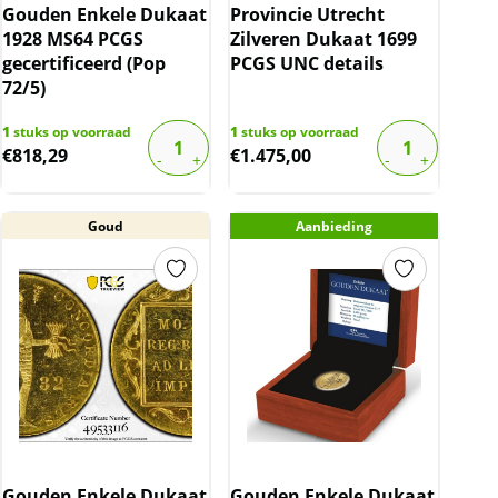
Gouden Enkele Dukaat
Provincie Utrecht
1928 MS64 PCGS
Zilveren Dukaat 1699
gecertificeerd (Pop
PCGS UNC details
72/5)
1
stuks op voorraad
1
stuks op voorraad
€
818,29
€
1.475,00
Goud
Aanbieding
Gouden Enkele Dukaat
Gouden Enkele Dukaat