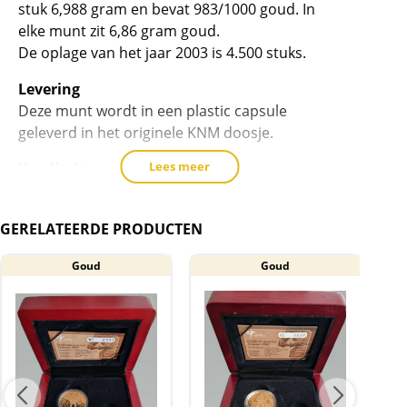
stuk 6,988 gram en bevat 983/1000 goud. In
elke munt zit 6,86 gram goud.
De oplage van het jaar 2003 is 4.500 stuks.
Levering
Deze munt wordt in een plastic capsule
geleverd in het originele KNM doosje.
Lees meer
Kwaliteit
De munten komen niet rechtstreeks van de
producten. De munten/capsules kunnen
GERELATEERDE PRODUCTEN
krasjes/vlekjes bevatten.
Goud
Goud
BTW
Deze gouden munten zijn vrijgesteld van btw.