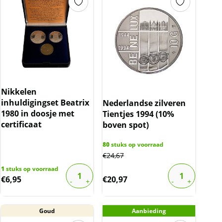
Nikkelen
inhuldigingset Beatrix
Nederlandse zilveren
1980 in doosje met
Tientjes 1994 (10%
certificaat
boven spot)
80
stuks op voorraad
€
24,67
1
stuks op voorraad
€
6,95
€
20,97
Goud
Aanbieding