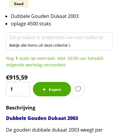
Goud
Dubbele Gouden Dukaat 2003
oplage 4500 stuks
Dit product is onderdeel van een collectie
Bekijk alle items uit deze collectie ⤵
Nog
1
stuks op voorraad. Voor 20:00 uur betaald,
volgende werkdag verzonden!
€
915,59
Dubbele
Kopen
Gouden
Dukaat
Beschrijving
2003
(4.500
Dubbele Gouden Dukaat 2003
oplage)
De gouden dubbele dukaat 2003 weegt per
aantal