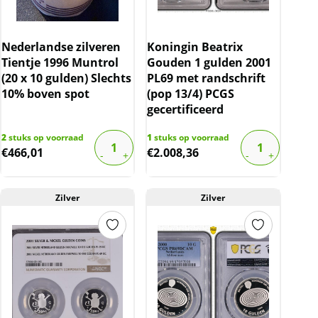
Nederlandse zilveren
Koningin Beatrix
Tientje 1996 Muntrol
Gouden 1 gulden 2001
(20 x 10 gulden) Slechts
PL69 met randschrift
10% boven spot
(pop 13/4) PCGS
gecertificeerd
2
stuks op voorraad
1
stuks op voorraad
€
466,01
€
2.008,36
Zilver
Zilver