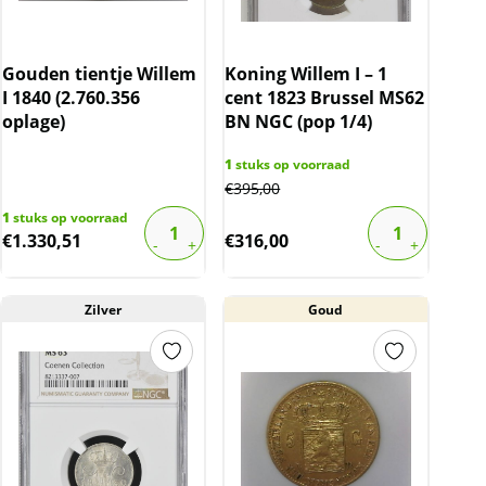
Gouden tientje Willem
Koning Willem I – 1
I 1840 (2.760.356
cent 1823 Brussel MS62
oplage)
BN NGC (pop 1/4)
1
stuks op voorraad
€
395,00
1
stuks op voorraad
€
1.330,51
€
316,00
Zilver
Goud