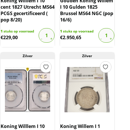
Koning Willlem I 10
Gouden Koning Willem
cent 1827 Utrecht MS64
I 10 Gulden 1825
PCGS gecertificeerd (
Brussel MS64 NGC (pop
pop 8/20)
16/6)
1
stuks op voorraad
1
stuks op voorraad
€
229,00
€
2.950,65
Zilver
Zilver
Koning Willlem I 10
Koning Willem I 1