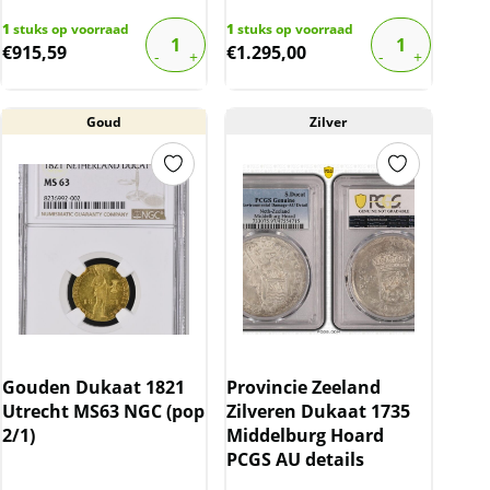
1
stuks op voorraad
1
stuks op voorraad
€
915,59
€
1.295,00
Goud
Zilver
Gouden Dukaat 1821
Provincie Zeeland
Utrecht MS63 NGC (pop
Zilveren Dukaat 1735
2/1)
Middelburg Hoard
PCGS AU details