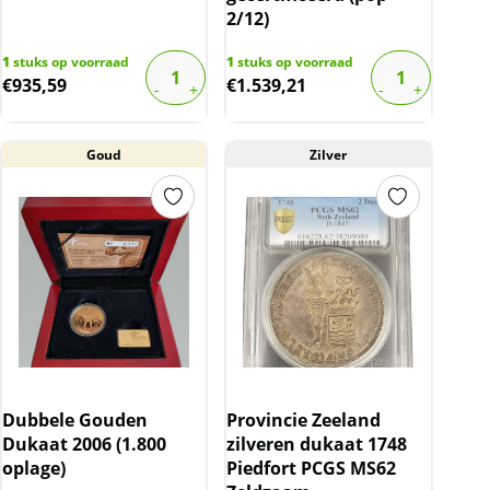
2/12)
1
stuks op voorraad
1
stuks op voorraad
€
935,59
€
1.539,21
Goud
Zilver
Dubbele Gouden
Provincie Zeeland
Dukaat 2006 (1.800
zilveren dukaat 1748
oplage)
Piedfort PCGS MS62