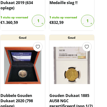
Dukaat 2019 (634
Medaille slag !!
oplage)
1
stuks op voorraad
1
stuks op voorraad
€
1.360,59
€
832,59
Goud
Goud
Dubbele Gouden
Gouden Dukaat 1885
Dukaat 2020 (798
AU58 NGC
oplage)
gecertificeerd (pop 1/2)