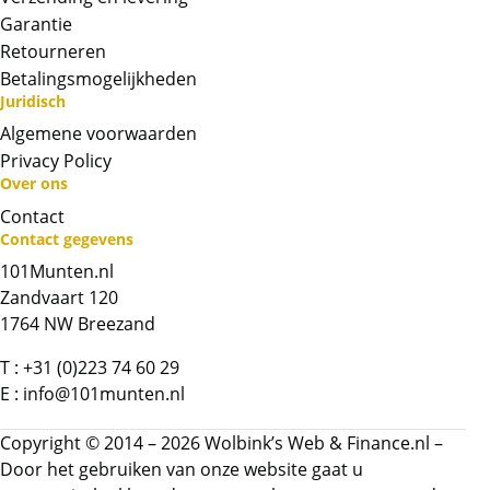
door NGC geleverd is.
Garantie
Retourneren
Informatie over populatie
Betalingsmogelijkheden
Op 25 maart 2022 hebben wij bovenstaande
Juridisch
informatie over de populatie gecontroleerd.
Algemene voorwaarden
Andere slabs
Privacy Policy
Wij hebben zo’n 200 slabs op voorraad. Als u
Over ons
meer wilt weten weten over deze circa 200
Contact
slabs, of slabs wilt verkopen: stuur dan een e-
Contact gegevens
mail naar
info@101munten.nl
101Munten.nl
Zandvaart 120
Chat met ons
1764 NW Breezand
T :
+31 (0)223 74 60 29
Whatsapp ons!
E :
info@101munten.nl
Bel ons
Copyright © 2014 – 2026 Wolbink’s Web & Finance.nl –
Door het gebruiken van onze website gaat u