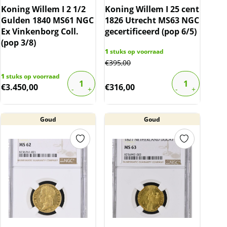
Koning Willem I 2 1/2
Koning Willem I 25 cent
Gulden 1840 MS61 NGC
1826 Utrecht MS63 NGC
Ex Vinkenborg Coll.
gecertificeerd (pop 6/5)
(pop 3/8)
1
stuks op voorraad
€
395,00
1
stuks op voorraad
€
3.450,00
€
316,00
Goud
Goud