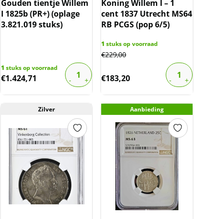
Gouden tientje Willem
Koning Willem I – 1
I 1825b (PR+) (oplage
cent 1837 Utrecht MS64
3.821.019 stuks)
RB PCGS (pop 6/5)
1
stuks op voorraad
€
229,00
1
stuks op voorraad
€
1.424,71
€
183,20
Zilver
Aanbieding