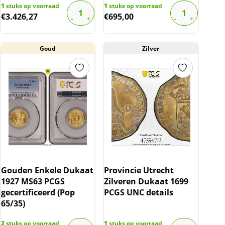
1
stuks op voorraad
1
stuks op voorraad
€
3.426,27
€
695,00
Goud
Zilver
Gouden Enkele Dukaat
Provincie Utrecht
1927 MS63 PCGS
Zilveren Dukaat 1699
gecertificeerd (Pop
PCGS UNC details
65/35)
2
stuks op voorraad
1
stuks op voorraad