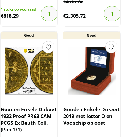
€
2.555,72
1
stuks op voorraad
€
818,29
€
2.305,72
Goud
Goud
Gouden Enkele Dukaat
Gouden Enkele Dukaat
1932 Proof PR63 CAM
2019 met letter O en
PCGS Ex Beuth Coll.
Voc schip op oost
(Pop 1/1)