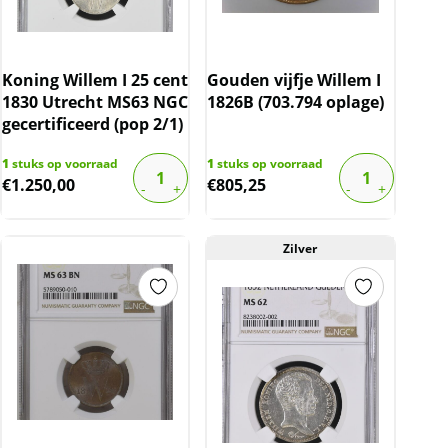
Koning Willem I 25 cent
Gouden vijfje Willem I
1830 Utrecht MS63 NGC
1826B (703.794 oplage)
gecertificeerd (pop 2/1)
1
stuks op voorraad
1
stuks op voorraad
€
1.250,00
€
805,25
Zilver