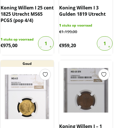
Koning Willem I 25 cent
Koning Willem I 3
1825 Utrecht MS65
Gulden 1819 Utrecht
PCGS (pop 4/4)
1
stuks op voorraad
€
1.199,00
1
stuks op voorraad
€
975,00
€
959,20
Goud
Koning Willem I – 1