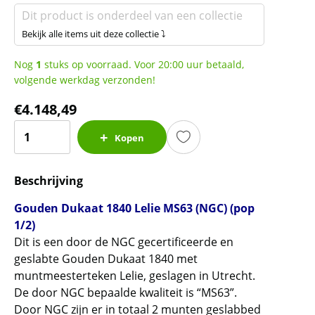
Dit product is onderdeel van een collectie
Bekijk alle items uit deze collectie ⤵
Nog
1
stuks op voorraad. Voor 20:00 uur betaald,
volgende werkdag verzonden!
€
4.148,49
Gouden
Kopen
Dukaat
1840
Beschrijving
Lelie
MS63
Gouden Dukaat 1840 Lelie MS63 (NGC) (pop
(NGC)
1/2)
(pop
Dit is een door de NGC gecertificeerde en
1/2)
geslabte Gouden Dukaat 1840 met
aantal
muntmeesterteken Lelie, geslagen in Utrecht.
De door NGC bepaalde kwaliteit is “MS63”.
Door NGC zijn er in totaal 2 munten geslabbed