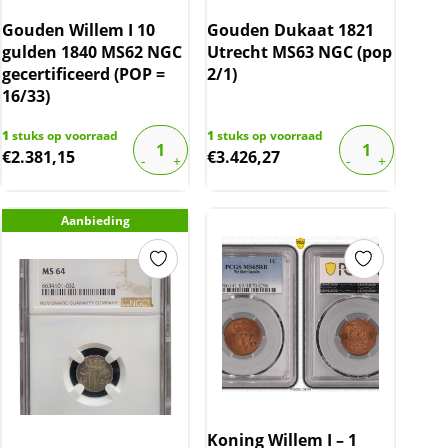
Gouden Willem I 10
Gouden Dukaat 1821
gulden 1840 MS62 NGC
Utrecht MS63 NGC (pop
gecertificeerd (POP =
2/1)
16/33)
1
stuks op voorraad
1
stuks op voorraad
€
2.381,15
€
3.426,27
Aanbieding
Koning Willem I – 1