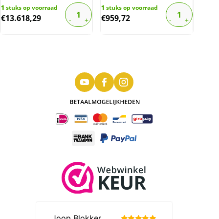
1
stuks op voorraad
1
stuks op voorraad
€
13.618,29
€
959,72
Gouden Dukaat 1840 Lelie MS63 (NGC) (pop
1/2)
Dit is een door de NGC gecertificeerde en
geslabte Gouden Dukaat 1840 met
muntmeesterteken Lelie, geslagen in Utrecht.
De door NGC bepaalde kwaliteit is “MS63”.