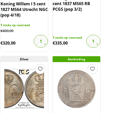
cent 1837 MS65 RB
Koning Willem I 5 cent
PCGS (pop 3/2)
1827 MS64 Utrecht NGC
(pop 4/18)
1
stuks op voorraad
€
400,00
1
stuks op voorraad
€
320,00
€
335,00
Zilver
Aanbieding