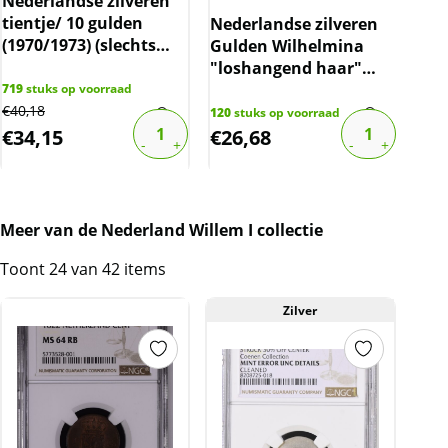
Nederlandse zilveren
tientje/ 10 gulden
Nederlandse zilveren
10 
(1970/1973) (slechts
Gulden Wilhelmina
Roy
7.5% boven spot)
"loshangend haar"
(me
(1892-1897) (Prijs per
719
stuks op voorraad
€
40,18
stuk)
120
stuks op voorraad
4
stu
€
34,15
€
26,68
€
1
Meer van de Nederland Willem I collectie
Toont 24 van 42 items
Zilver