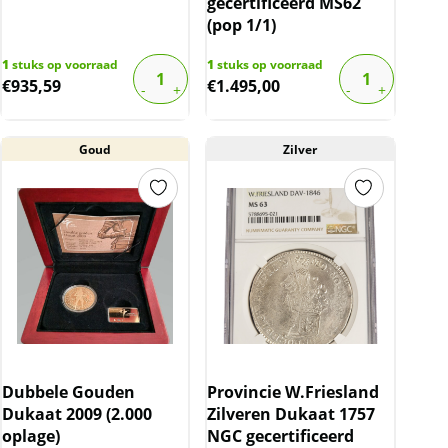
gecertificeerd MS62
(pop 1/1)
1
stuks op voorraad
1
stuks op voorraad
€
935,59
€
1.495,00
Goud
Zilver
Dubbele Gouden
Provincie W.Friesland
Dukaat 2009 (2.000
Zilveren Dukaat 1757
oplage)
NGC gecertificeerd