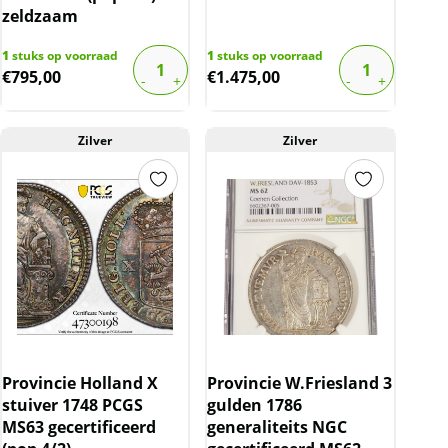
zeldzaam
1
stuks op voorraad
1
stuks op voorraad
€
795,00
€
1.475,00
Zilver
Zilver
Provincie Holland X
Provincie W.Friesland 3
stuiver 1748 PCGS
gulden 1786
MS63 gecertificeerd
generaliteits NGC