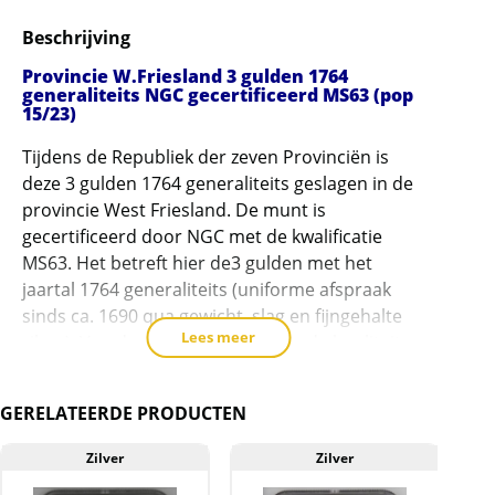
3
Beschrijving
gulden
1764
Provincie W.Friesland 3 gulden 1764
generaliteits
generaliteits NGC gecertificeerd MS63 (pop
15/23)
NGC
gecertificeerd
Tijdens de Republiek der zeven Provinciën is
MS63
deze 3 gulden 1764 generaliteits geslagen in de
(pop
provincie West Friesland. De munt is
15/23)
gecertificeerd door NGC met de kwalificatie
aantal
MS63. Het betreft hier de3 gulden met het
jaartal 1764 generaliteits (uniforme afspraak
sinds ca. 1690 qua gewicht, slag en fijngehalte
Lees meer
zilver). Van deze munt zijn er 15 in de kwaliteit
MS63 en 23 munten hoger gecertificeerd.
De munt
GERELATEERDE PRODUCTEN
Doordat deze munten lang hebben gerouleerd
Zilver
Zilver
zijn ze niet erg makkelijk te vinden in kwaliteit
(ref CNM 2.46.55). De munt is ongereinigd met