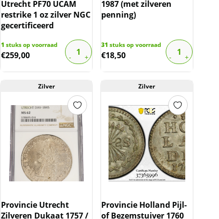
Utrecht PF70 UCAM
1987 (met zilveren
restrike 1 oz zilver NGC
penning)
gecertificeerd
1
stuks op voorraad
31
stuks op voorraad
€
259,00
€
18,50
Zilver
Zilver
Provincie Utrecht
Provincie Holland Pijl-
Zilveren Dukaat 1757 /
of Bezemstuiver 1760