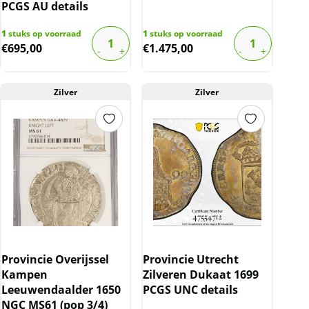
PCGS AU details
1
stuks op voorraad
1
stuks op voorraad
€
695,00
€
1.475,00
Zilver
Zilver
Provincie Overijssel
Provincie Utrecht
Kampen
Zilveren Dukaat 1699
Leeuwendaalder 1650
PCGS UNC details
NGC MS61 (pop 3/4)