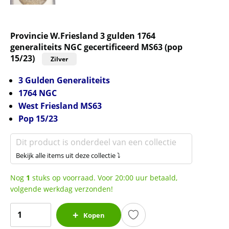
Provincie W.Friesland 3 gulden 1764
generaliteits NGC gecertificeerd MS63 (pop
15/23)
Zilver
3 Gulden Generaliteits
1764 NGC
West Friesland MS63
Pop 15/23
Dit product is onderdeel van een collectie
Bekijk alle items uit deze collectie ⤵
Nog
1
stuks op voorraad. Voor 20:00 uur betaald,
volgende werkdag verzonden!
Provincie
Kopen
W.Friesland