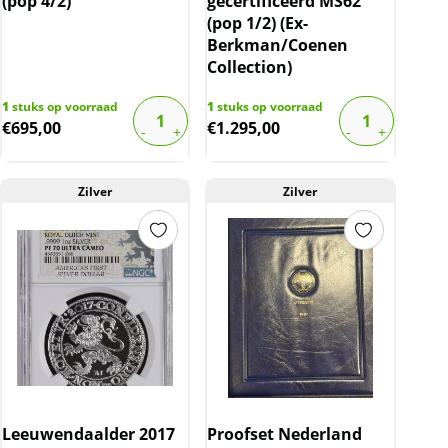
(pop 4/2)
gecertificeerd MS62
(pop 1/2) (Ex-
Berkman/Coenen
Collection)
1
stuks op voorraad
1
stuks op voorraad
€
695,00
€
1.295,00
Zilver
Zilver
Leeuwendaalder 2017
Proofset Nederland