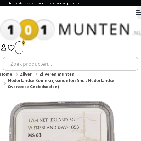
Breedste assortiment en scherpe prijzen
9.8
1
2
3
4
5
Zoeken
naar:
Home
Zilver
Zilveren munten
Nederlandse Koninkrijksmunten (incl. Nederlandse
Overzeese Gebiedsdelen)