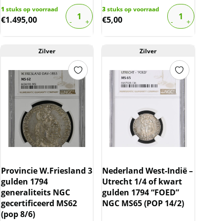
1
stuks op voorraad
3
stuks op voorraad
€
1.495,00
€
5,00
Zilver
Zilver
Provincie W.Friesland 3
Nederland West-Indië –
gulden 1794
Utrecht 1/4 of kwart
generaliteits NGC
gulden 1794 “FOED”
gecertificeerd MS62
NGC MS65 (POP 14/2)
(pop 8/6)