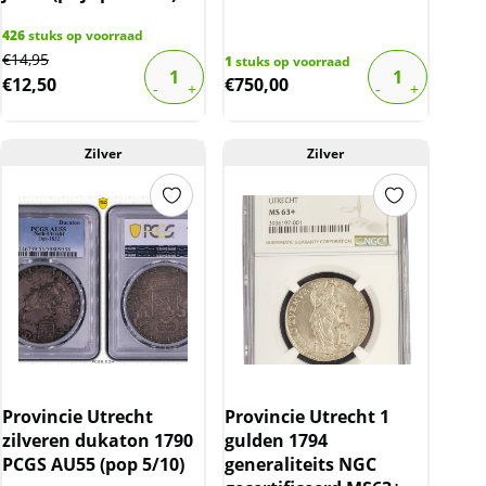
426
stuks op voorraad
Original
Current
€
14,95
1
stuks op voorraad
€
12,50
€
750,00
price
price
was:
is:
€14,95.
€12,50.
Zilver
Zilver
Provincie Utrecht
Provincie Utrecht 1
zilveren dukaton 1790
gulden 1794
PCGS AU55 (pop 5/10)
generaliteits NGC