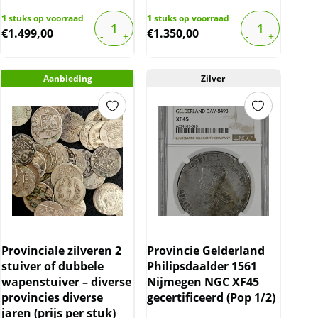
1
stuks op voorraad
1
stuks op voorraad
€
1.499,00
€
1.350,00
Aanbieding
Zilver
Provinciale zilveren 2
Provincie Gelderland
stuiver of dubbele
Philipsdaalder 1561
wapenstuiver – diverse
Nijmegen NGC XF45
provincies diverse
gecertificeerd (Pop 1/2)
jaren (prijs per stuk)