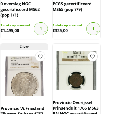
0 overslag NGC
PCGS gecertificeerd
gecertificeerd MS62
MS65 (pop 7/9)
(pop 1/1)
1
stuks op voorraad
1
stuks op voorraad
€
1.495,00
€
325,00
Zilver
Provincie Overijssel
Prinsenduit 1766 MS63
Provincie W.Friesland
BN NGC gecertificeerd