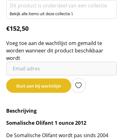
Dit product is onderdeel van een collectie
Bekijk alle items uit deze collectie ⤵
€
152,50
Voeg toe aan de wachtlijst om gemaild te
worden wanneer dit product beschikbaar
wordt
Vul
je
email
Sluit aan bij wachtlijst
adres
in
om
Beschrijving
de
wachtlijst
Somalische Olifant 1 ounce 2012
voor
dit
De Somalische Olifant wordt pas sinds 2004