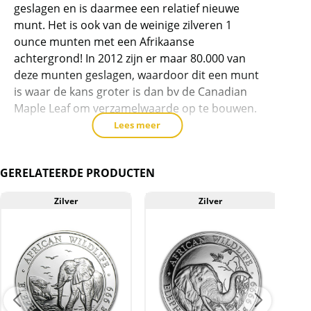
product
geslagen en is daarmee een relatief nieuwe
munt. Het is ook van de weinige zilveren 1
toe
ounce munten met een Afrikaanse
te
achtergrond! In 2012 zijn er maar 80.000 van
voegen
deze munten geslagen, waardoor dit een munt
is waar de kans groter is dan bv de Canadian
Maple Leaf om verzamelwaarde op te bouwen.
Lees meer
De munt uit 2011 bevat een zilver gehalte van
99,9% en is geslagen door de Bavarian State
Mint. De munten wegen 1 troy ounce =
GERELATEERDE PRODUCTEN
31,1034768 gram.
Zilver
Zilver
De jaren 2004-2008 zijn telkens in een oplage
verschenen van maar 5.000 stuks. Doordat de
munt wereldwijd steeds meer liefhebbers
aangetrokken heeft, is de oplage in 2013
gestegen naar 130.000. Ten opzichte van de
American Eagle, Canadian Maple Leaf en