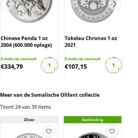
over de marge die wij behalen op dit product.
De btw mag hierdoor door ons niet op de
factuur vermeld worden. De prijs op de
website is inclusief btw
Chinese Panda 1 oz
Tokelau Chronos 1 oz
Koa
2004 (600.000 oplage)
2021
3
stuks op voorraad
5
stuks op voorraad
5
stu
€
334,79
€
107,15
€
1
Meer van de Somalische Olifant collectie
Toont 24 van 39 items
Zilver
Aanbieding