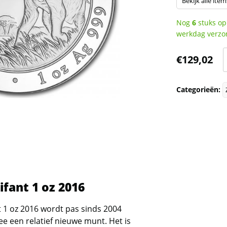
Bekijk alle item
Nog
6
stuks op
werkdag verzo
S
€
129,02
O
Categorieën:
o
a
ifant 1 oz 2016
t 1 oz 2016 wordt pas sinds 2004
e een relatief nieuwe munt. Het is