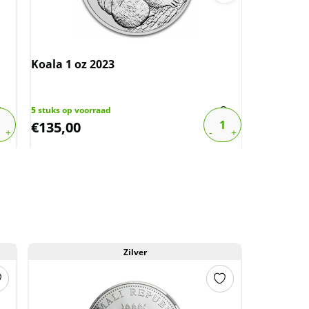
Koala 1 oz 2023
Koala 1 o
5
stuks op voorraad
2
stuks op v
€
135,00
€
125,00
Zilver