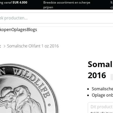
ng vanaf
EUR 4.000
Breedste assortiment en scherpe
9
prijzen
ci
n
kopen
Oplages
Blogs
t
Somalische Olifant 1 oz 2016
Somali
2016
Somalische
Oplage onb
Dit product