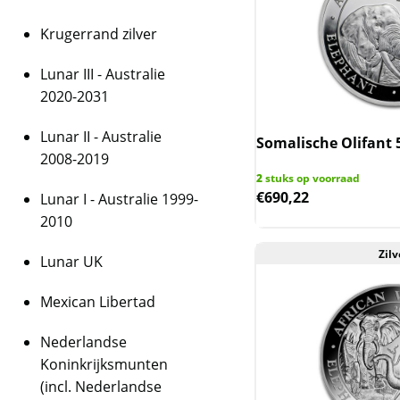
Krugerrand zilver
Lunar III - Australie
2020-2031
Lunar II - Australie
Somalische Olifant 
2008-2019
2
stuks op voorraad
€
690,22
Lunar I - Australie 1999-
2010
Zilv
Lunar UK
Mexican Libertad
Nederlandse
Koninkrijksmunten
(incl. Nederlandse