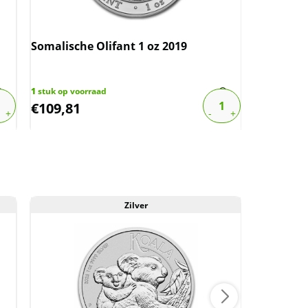
Somalische Olifant 1 oz 2019
Somalisch
1
stuk op voorraad
5
stuks op v
€
109,81
€
144,26
Zilver