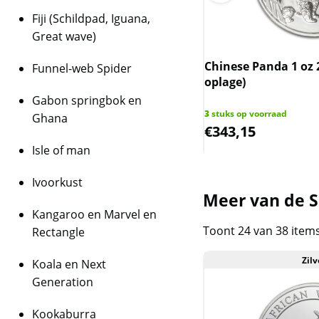
Fiji (Schildpad, Iguana,
Great wave)
ische Olifant 1 kg 2014 (slechts
boven spot)
Chinese Panda 1 oz 
Funnel-web Spider
oplage)
op voorraad
Gabon springbok en
8,45
3
stuks op voorraad
Ghana
294,76
€
343,15
Isle of man
Ivoorkust
Meer van de S
Kangaroo en Marvel en
Toont 24 van 38 item
Rectangle
Zilv
Koala en Next
Generation
Kookaburra