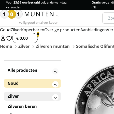
Voor
23:59 uur betaald
volgende werkdag
Gratis
verzendi
verzonden
(NL)
Zoeke
naar:
Goud
Zilver
Koperbaren
Overige producten
Aanbiedingen
Ver
€ 0,00
Home
Zilver
Zilveren munten
Somalische Olifan
Alle producten
Goud
Gouden baren
Zilver
Gouden munten
Zilveren baren