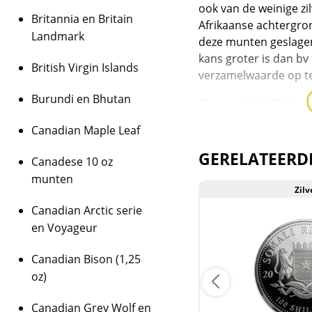
ook van de weinige z
Britannia en Britain
Afrikaanse achtergron
Landmark
deze munten geslagen
kans groter is dan b
British Virgin Islands
verzamelwaarde op t
Burundi en Bhutan
De munt uit 2016 beva
geslagen door de Bav
Canadian Maple Leaf
1 Troy ounce = 31,10
GERELATEERD
Canadese 10 oz
De jaren 2004-2008 zi
munten
van maar 5.000 stuks
Zilv
meer liefhebbers aang
Aanbieding
Canadian Arctic serie
gestegen naar 130.00
en Voyageur
Eagle, Canadian Mapl
Philharmoniker (waarv
Canadian Bison (1,25
meer dan 90 miljoen 
oz)
steeds een ‘kleine’ m
Canadian Grey Wolf en
Levering