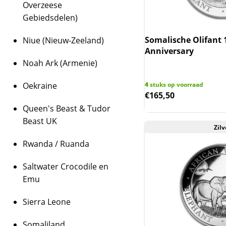
Overzeese
Gebiedsdelen)
Somalische Olifant 
Niue (Nieuw-Zeeland)
Anniversary
Noah Ark (Armenie)
Oekraine
4
stuks op voorraad
€
165,50
Queen's Beast & Tudor
Beast UK
Zilv
Rwanda / Ruanda
Saltwater Crocodile en
Emu
Sierra Leone
Somaliland