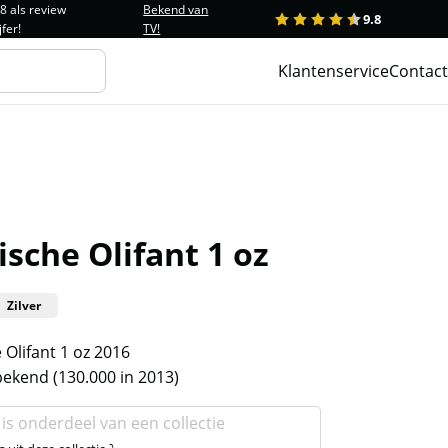
.8 als review
Bekend van
9.8
1
2
3
4
5
jfer!
TV!
Klantenservice
Contact
sche Olifant 1 oz
Zilver
 Olifant 1 oz 2016
ekend (130.000 in 2013)
 is onderdeel van een collectie