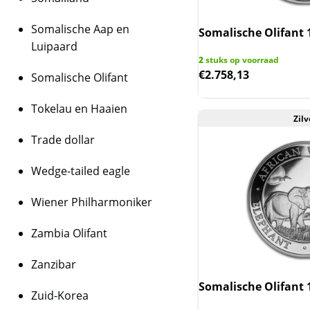
Somalische Aap en
Somalische Olifant 
Luipaard
2
stuks op voorraad
€
2.758,13
Somalische Olifant
Tokelau en Haaien
Zilv
Trade dollar
Wedge-tailed eagle
Wiener Philharmoniker
Zambia Olifant
Zanzibar
Somalische Olifant 
Zuid-Korea