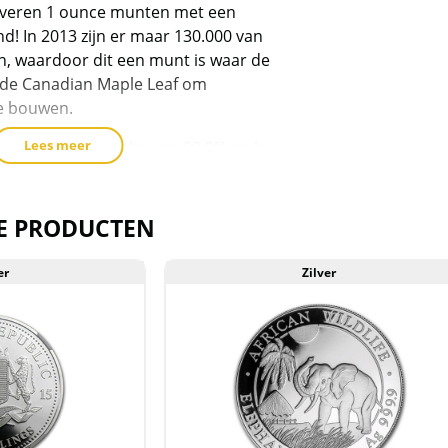
ilveren 1 ounce munten met een
d! In 2013 zijn er maar 130.000 van
, waardoor dit een munt is waar de
v de Canadian Maple Leaf om
e bouwen.
Lees meer
t een zilver gehalte van 99,9% en is
arian State Mint. De munten wegen
34768 gram.
E PRODUCTEN
jn telkens in een oplage verschenen
. Doordat de munt wereldwijd steeds
er
Zilver
etrokken heeft, is de oplage in 2013
0. Ten opzichte van de American
e Leaf en Oostenrijkse
an er in 2014 waarschijnlijk totaal
munten worden geslagen, is dit nog
unt.