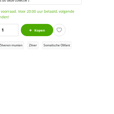
s uit deze collectie ⤵
 voorraad. Voor 20:00 uur betaald, volgende
nden!
omalische
Kopen
lifant
1
Zilveren munten
Zilver
Somalische Olifant
z
2016
antal