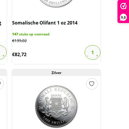
9,8
g
Somalische Olifant 1 oz 2014
147
stuks op voorraad
€
139,02
€
82,72
Zilver