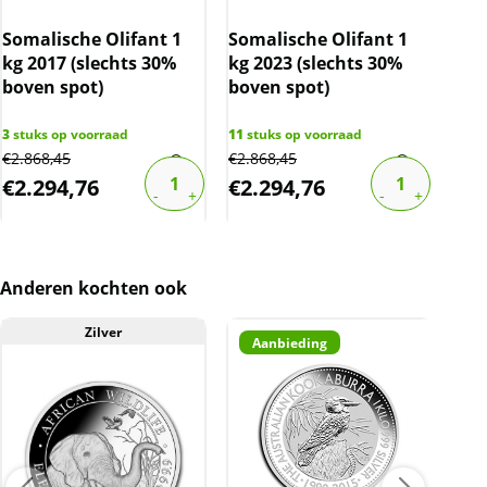
factuur vermeld worden. De prijs op de
Somalische Olifant 1
Somalische Olifant 1
Som
website is inclusief btw.
kg 2017 (slechts 30%
kg 2023 (slechts 30%
kg 
boven spot)
boven spot)
3
stuks op voorraad
11
stuks op voorraad
1
stu
€
2.868,45
€
2.868,45
€
3.0
€
2.294,76
€
2.294,76
€
2
Anderen kochten ook
Zilver
Aanbieding