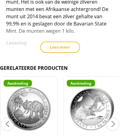
munt. Het is ook van de weinige zilveren
spot)
munten met een Afrikaanse achtergrond! De
aantal
munt uit 2014 bevat een zilver gehalte van
99,9% en is geslagen door de Bavarian State
Mint. De munten wegen 1 kilo.
Levering
Lees meer
Elke munt wordt geleverd in een originele
muntcapsule.
GERELATEERDE PRODUCTEN
Kwaliteit
Elke munt wordt geleverd in een originele
Aanbieding
Aanbieding
A
muntcapsule. De munt kan krasjes/vlekken e.d.
hebben.
BTW
Dit product wordt onder de margeregel
verhandeld. Dit houdt in dat wij btw afdragen
over de marge die wij behalen op dit product.
De btw mag hierdoor door ons niet op de