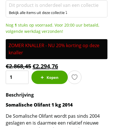
Dit product is onderdeel van een collectie
Bekijk alle items uit deze collectie ⤵
Nog
1
stuks op voorraad. Voor 20:00 uur betaald,
volgende werkdag verzonden!
ZOMER KNALLER - NU 20% korting op deze
knaller
€
2.868,45
€
2.294,76
Somalische
Kopen
Olifant
1
Beschrijving
kg
2014
Somalische Olifant 1 kg 2014
(slechts
De Somalische Olifant wordt pas sinds 2004
30%
geslagen en is daarmee een relatief nieuwe
boven