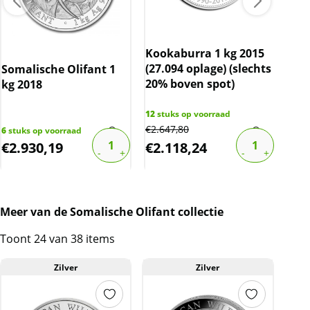
Kookaburra 1 kg 2015
(27.094 oplage) (slechts
Somalische Olifant 1
Luna
20% boven spot)
kg 2018
Pig
sla
7/0)
12
stuks op voorraad
€
2.647,80
6
stuks op voorraad
1
stu
€
2.930,19
€
2.118,24
€
2
Meer van de Somalische Olifant collectie
Toont 24 van 38 items
Zilver
Zilver