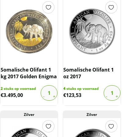
Somalische Olifant 1
Somalische Olifant 1
kg 2017 Golden Enigma
oz 2017
2
stuks op voorraad
4
stuks op voorraad
€
3.495,00
€
123,53
Zilver
Zilver