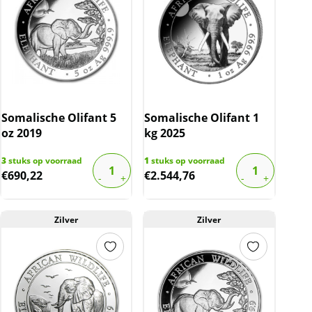
Somalische Olifant 5
Somalische Olifant 1
oz 2019
kg 2025
3
stuks op voorraad
1
stuks op voorraad
€
690,22
€
2.544,76
Zilver
Zilver