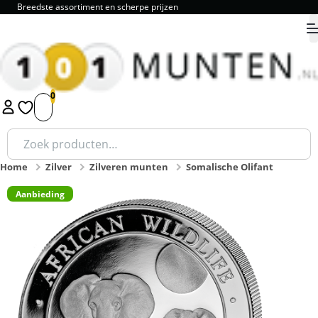
Breedste assortiment en scherpe prijzen
9.8
1
2
3
4
5
Zoeken
naar:
Home
Zilver
Zilveren munten
Somalische Olifant
Aanbieding