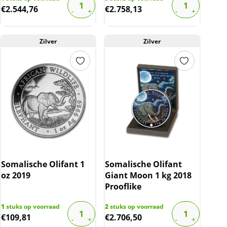
€
2.544,76
€
2.758,13
Zilver
Zilver
Somalische Olifant 1
Somalische Olifant
oz 2019
Giant Moon 1 kg 2018
Prooflike
1
stuks op voorraad
2
stuks op voorraad
€
109,81
€
2.706,50