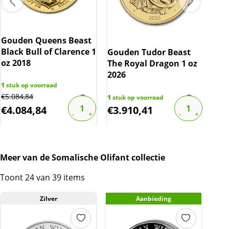
Gouden Queens Beast
Ned
Black Bull of Clarence 1
Gul
Gouden Tudor Beast
oz 2018
(19
The Royal Dragon 1 oz
10%
2026
1
stuk op voorraad
1289
€
5.084,84
€
17,
1
stuk op voorraad
€
4.084,84
€
3.910,41
€
1
Meer van de Somalische Olifant collectie
Toont 24 van 39 items
Zilver
Aanbieding