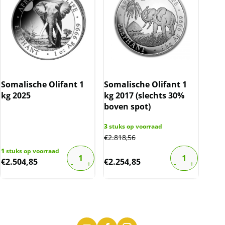
Somalische Olifant 1
Somalische Olifant 1
kg 2025
kg 2017 (slechts 30%
boven spot)
3
stuks op voorraad
€
2.818,56
1
stuks op voorraad
€
2.504,85
€
2.254,85