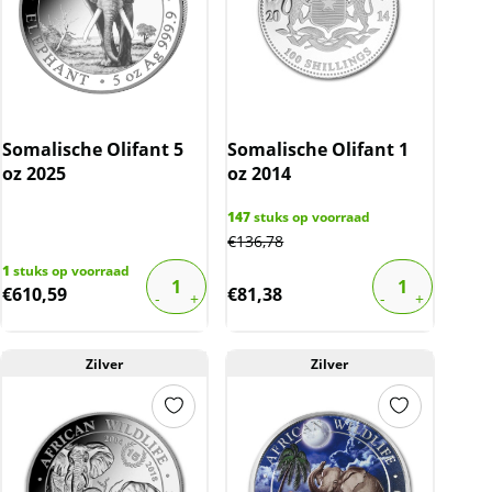
Somalische Olifant 5
Somalische Olifant 1
oz 2025
oz 2014
147
stuks op voorraad
€
136,78
1
stuks op voorraad
€
610,59
€
81,38
Zilver
Zilver