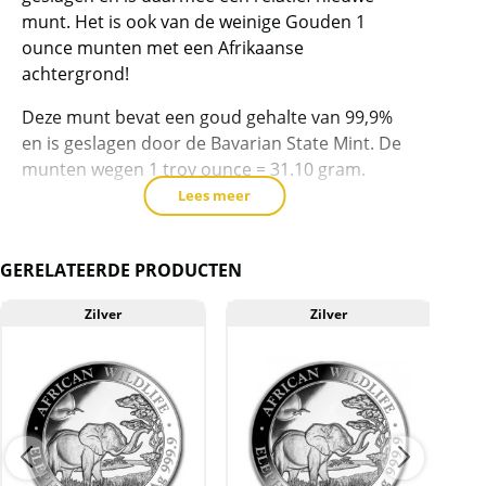
product
munt. Het is ook van de weinige Gouden 1
toe
ounce munten met een Afrikaanse
te
achtergrond!
voegen
Deze munt bevat een goud gehalte van 99,9%
en is geslagen door de Bavarian State Mint. De
munten wegen 1 troy ounce = 31.10 gram.
Lees meer
Levering
Elke munt wordt in een plastic zakje geleverd.
GERELATEERDE PRODUCTEN
Kwaliteit
De munten worden uit voorraad geleverd, en
Zilver
Zilver
komen daarmee niet rechtstreeks van de
producent af. De munten kunnen soms
krassen, aanslag en/of vlekken bevatten.
BTW
Dit product is vrijgesteld van btw.