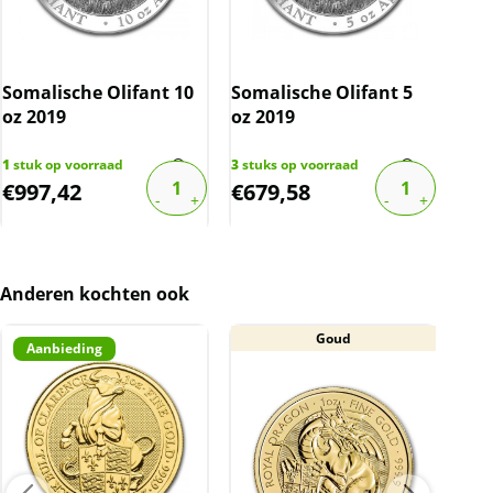
Somalische Olifant 10
Somalische Olifant 5
Som
oz 2019
oz 2019
oz 
1
stuk op voorraad
3
stuks op voorraad
2
stu
€
997,42
€
679,58
€
6
Anderen kochten ook
Goud
Aanbieding
A