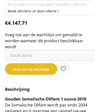
Dit product is onderdeel van een collectie
Bekijk alle items uit deze collectie ⤵
€
4.147,71
Voeg toe aan de wachtlijst om gemaild te
worden wanneer dit product beschikbaar
wordt
Vul
je
email
Sluit aan bij wachtlijst
adres
in
om
Beschrijving
de
wachtlijst
Gouden Somalische Olifant 1 ounce 2018
voor
De Somalische Olifant wordt pas sinds 2004
dit
geslagen en is daarmee een relatief nieuwe