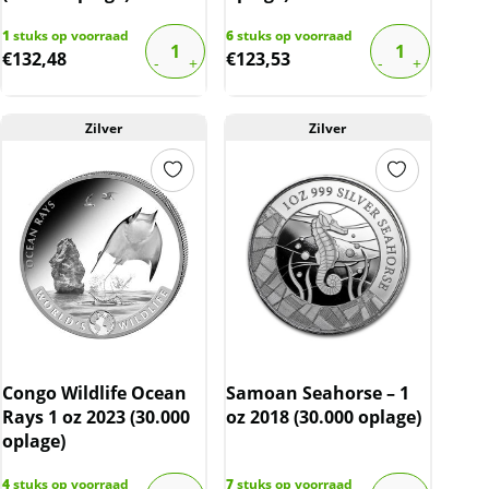
1
stuks op voorraad
6
stuks op voorraad
€
132,48
€
123,53
Zilver
Zilver
Congo Wildlife Ocean
Samoan Seahorse – 1
Rays 1 oz 2023 (30.000
oz 2018 (30.000 oplage)
oplage)
4
stuks op voorraad
7
stuks op voorraad