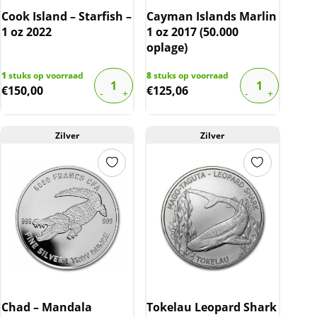
Cook Island – Starfish –
Cayman Islands Marlin
1 oz 2022
1 oz 2017 (50.000
oplage)
1
stuks op voorraad
8
stuks op voorraad
€
150,00
€
125,06
Zilver
Zilver
Chad – Mandala
Tokelau Leopard Shark