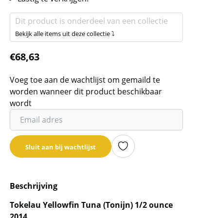
Dit product is onderdeel van een collectie
Bekijk alle items uit deze collectie ⤵
€
68,63
Voeg toe aan de wachtlijst om gemaild te
worden wanneer dit product beschikbaar
wordt
Vul
je
email
Sluit aan bij wachtlijst
adres
in
om
Beschrijving
de
wachtlijst
Tokelau Yellowfin Tuna (Tonijn) 1/2 ounce
voor
2014