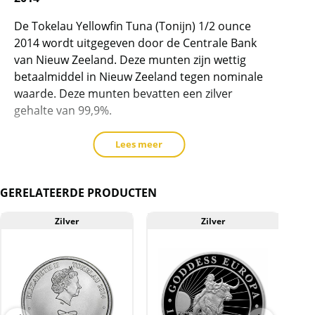
dit
product
De Tokelau Yellowfin Tuna (Tonijn) 1/2 ounce
2014 wordt uitgegeven door de Centrale Bank
toe
van Nieuw Zeeland. Deze munten zijn wettig
te
betaalmiddel in Nieuw Zeeland tegen nominale
voegen
waarde. Deze munten bevatten een zilver
gehalte van 99,9%.
Lees meer
Levering
GERELATEERDE PRODUCTEN
Bestellingen van 20 munten van het zelfde jaar
worden altijd in de bijbehorende plastic tube
Zilver
Zilver
geleverd. Losse munten worden geleverd in
een bijbehorend plastic hoesje.
Kwaliteit