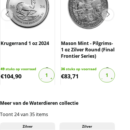
Wie
Phi
Krugerrand 1 oz 2024
Mason Mint - Pilgrims-
202
1 oz Zilver Round (Final
bov
Frontier Series)
954
s
€
108
49
stuks op voorraad
36
stuks op voorraad
€
104,90
€
83,71
€
6
Meer van de Waterdieren collectie
Toont 24 van 35 items
Zilver
Zilver