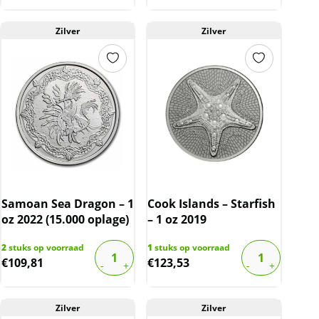
Zilver
Zilver
Samoan Sea Dragon – 1
Cook Islands – Starfish
oz 2022 (15.000 oplage)
– 1 oz 2019
2
stuks op voorraad
1
stuks op voorraad
€
109,81
€
123,53
Zilver
Zilver