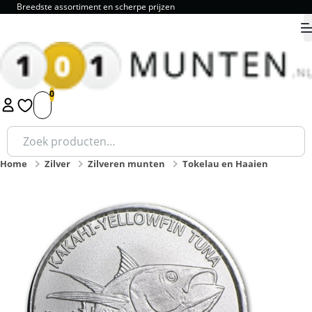
Breedste assortiment en scherpe prijzen
9.8
1
2
3
4
5
Zoeken
naar:
Home
Zilver
Zilveren munten
Tokelau en Haaien