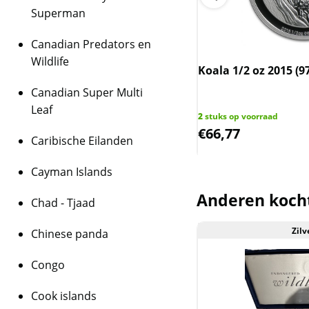
Superman
Dit product wordt on
houdt in dat wij btw 
Canadian Predators en
behalen op dit produ
Wildlife
niet op de factuur ve
 1 oz 2020 (300.000 oplage)
Koala 1/2 oz 2015 (9
is inclusief btw.
Canadian Super Multi
Leaf
op voorraad
2
stuks op voorraad
9,81
€
66,77
Caribische Eilanden
Cayman Islands
Anderen koch
Chad - Tjaad
Zilv
Chinese panda
Aanbieding
Congo
Cook islands