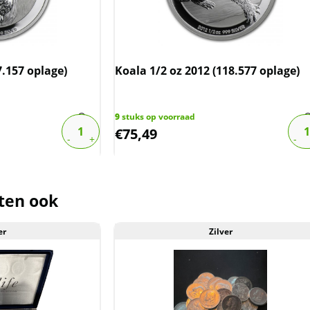
der de margeregel verhandeld. Dit
afdragen over de marge die wij
ct. De btw mag hierdoor door ons
rmeld worden. De prijs op de website
7.157 oplage)
Koala 1/2 oz 2012 (118.577 oplage)
9
stuks op voorraad
€
75,49
ten ook
er
Zilver