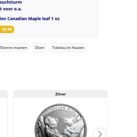
Leuchtturm
t voor o.a.
en Canadian Maple leaf 1 oz
r
€
0,99
Zilveren munten
Zilver
Tokelau en Haaien
Zilver