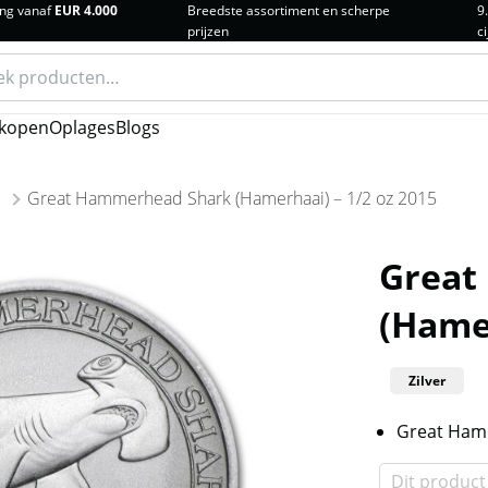
ng vanaf
EUR 4.000
Breedste assortiment en scherpe
9
prijzen
ci
n
kopen
Oplages
Blogs
Great Hammerhead Shark (Hamerhaai) – 1/2 oz 2015
Great
(Hamer
Zilver
Great Hamm
Dit product