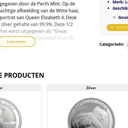
Merk: 
tgegeven door de Perth Mint. Op de
Geschik
achtige afbeelding van de Witte haai,
portret van Queen Elizabeth II. Deze
Goud
ilver gehalte van 99,9%. Deze 1/2
Add fo
 het eerst uitgegeven als “Great
 is de witte haai opgevolgd door de
Lees meer
Categorieën:
Hammer Head Shark).
verd in een plastic munthoesje.
E PRODUCTEN
t voorraad geleverd, en komen
reeks van de producent af. Echter
er
Zilver
 de muntkoker of -capsule niet uit
kunnen soms krassen, aanslag en/of
. Deze munt kan een wat
gen zijn.