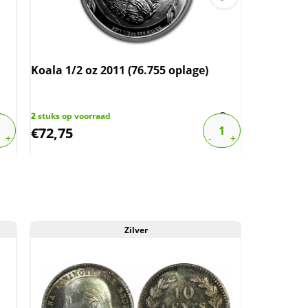
Koala 1/2 oz 2011 (76.755 oplage)
Koala 1/2
2
stuks op voorraad
1
stuk op vo
€
72,75
€
83,24
Zilver