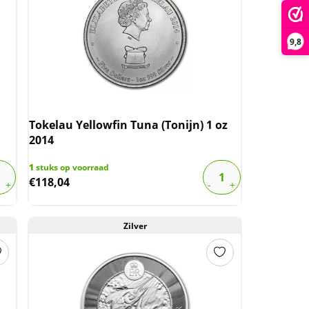
9,8
Tokelau Yellowfin Tuna (Tonijn) 1 oz
2014
1
stuks op voorraad
€
118,04
Zilver