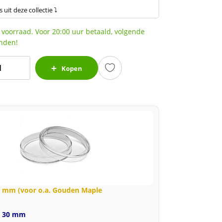
s uit deze collectie ⤵
 voorraad. Voor 20:00 uur betaald, volgende
nden!
eat
Kopen
ammerhead
ark
amerhaai)
2
15
ntal
0 mm (voor o.a. Gouden Maple
e 30 mm