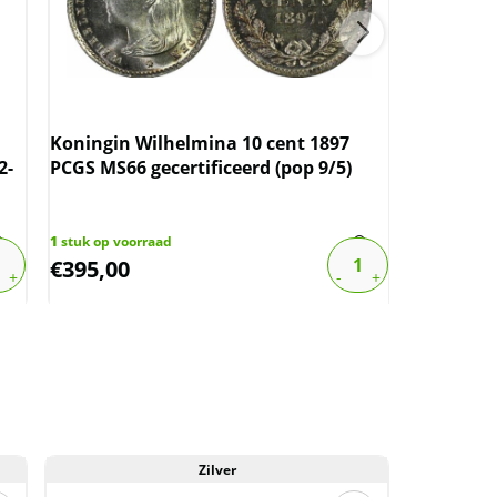
Koningin Wilhelmina 10 cent 1897
10 gram 
2-
PCGS MS66 gecertificeerd (pop 9/5)
certifica
1
stuk op voorraad
79
stuks op 
€
395,00
€
1.270,
Zilver