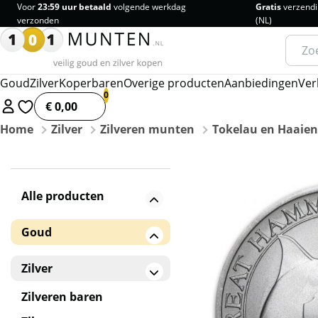
Voor
23:59 uur betaald
volgende werkdag
Gratis
verzendi
verzonden
(NL)
Zoeke
naar:
Goud
Zilver
Koperbaren
Overige producten
Aanbiedingen
Ver
€ 0,00
Home
Zilver
Zilveren munten
Tokelau en Haaien
Alle producten
Goud
Gouden baren
Zilver
Gouden munten
Zilveren baren