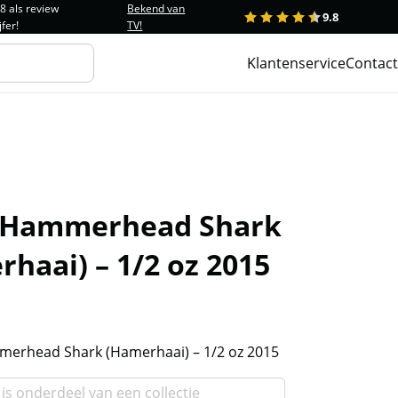
.8 als review
Bekend van
9.8
1
2
3
4
5
jfer!
TV!
Klantenservice
Contact
 Hammerhead Shark
haai) – 1/2 oz 2015
erhead Shark (Hamerhaai) – 1/2 oz 2015
 is onderdeel van een collectie