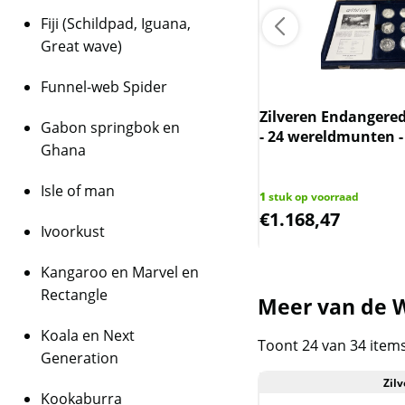
Fiji (Schildpad, Iguana,
Great wave)
Funnel-web Spider
dian Maple Leaf 1 oz 2019
chts 17.5% boven spot)
Zilveren Endangered 
Gabon springbok en
- 24 wereldmunten -
Ghana
uks op voorraad
Isle of man
42
1
stuk op voorraad
,51
€
1.168,47
Ivoorkust
Kangaroo en Marvel en
Rectangle
Meer van de W
Koala en Next
Toont 24 van 34 item
Generation
Zilv
Kookaburra