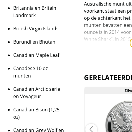
Australische munt ui
Britannia en Britain
voorkant staat een pr
Landmark
op de achterkant het 
munten bevatten een z
British Virgin Islands
ounce is in 2014 voor
White Shark”. In 2015
Burundi en Bhutan
“hamerhaai” (Great 
Canadian Maple Leaf
Levering
Elke munt wordt gele
Canadese 10 oz
munten
GERELATEERD
Kwaliteit
De munten worden ui
Canadian Arctic serie
daarmee niet rechtst
Zilver
Zilv
en Voyageur
zijn de munten veelal
geweest. De munten 
Canadian Bison (1,25
melkvlekken bevatten
oz)
zwart/donker uitgesla
Canadian Grey Wolf en
BTW