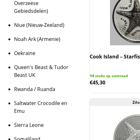
Overzeese
Gebiedsdelen)
Niue (Nieuw-Zeeland)
Noah Ark (Armenie)
Oekraine
Cook Island – Starfis
Queen's Beast & Tudor
Beast UK
14
stuks op voorraad
€
45,30
Rwanda / Ruanda
Zilv
Saltwater Crocodile en
Emu
Sierra Leone
Somaliland