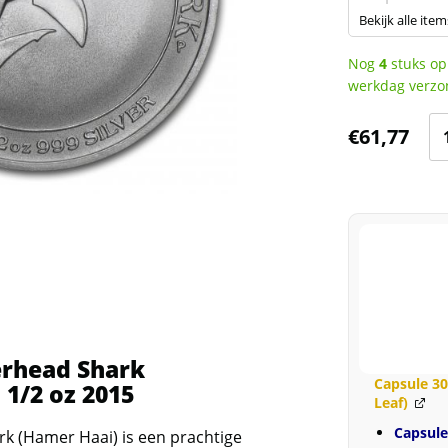
Bekijk alle item
Nog
4
stuks op
werkdag verzo
Gr
€
61,77
H
Sh
(H
-
1/
oz
20
aa
rhead Shark
Capsule 3
 1/2 oz 2015
Leaf)
Capsul
 (Hamer Haai) is een prachtige