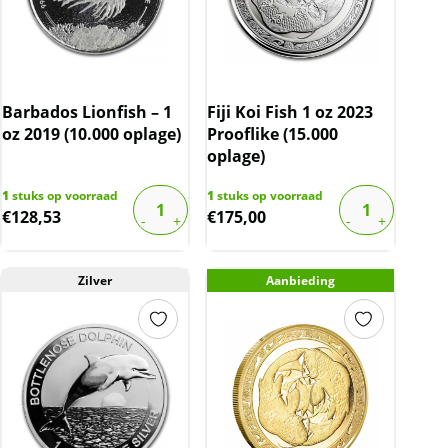
Barbados Lionfish – 1
Fiji Koi Fish 1 oz 2023
oz 2019 (10.000 oplage)
Prooflike (15.000
oplage)
1
stuks op voorraad
1
stuks op voorraad
€
128,53
€
175,00
Zilver
Aanbieding