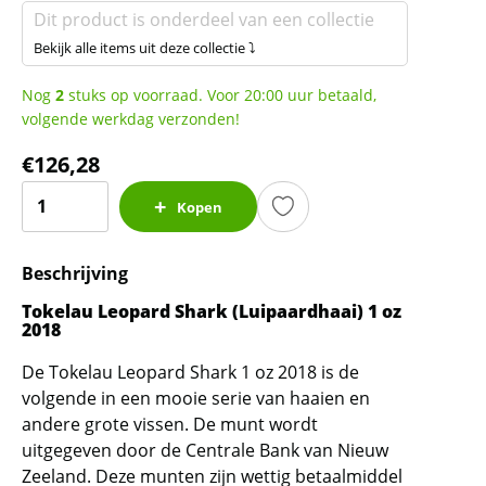
Dit product is onderdeel van een collectie
Bekijk alle items uit deze collectie ⤵
Nog
2
stuks op voorraad. Voor 20:00 uur betaald,
volgende werkdag verzonden!
€
126,28
Tokelau
Kopen
Leopard
Shark
Beschrijving
1
oz
Tokelau Leopard Shark (Luipaardhaai) 1 oz
2018
2018
(250.000
De Tokelau Leopard Shark 1 oz 2018 is de
oplage)
volgende in een mooie serie van haaien en
aantal
andere grote vissen. De munt wordt
uitgegeven door de Centrale Bank van Nieuw
Zeeland. Deze munten zijn wettig betaalmiddel