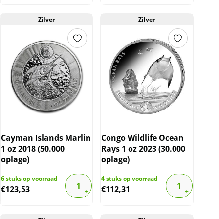
Zilver
Zilver
Cayman Islands Marlin
Congo Wildlife Ocean
1 oz 2018 (50.000
Rays 1 oz 2023 (30.000
oplage)
oplage)
6
stuks op voorraad
4
stuks op voorraad
€
123,53
€
112,31