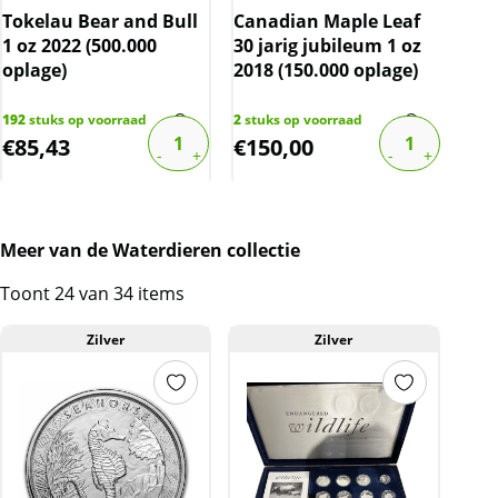
Tokelau Bear and Bull
Canadian Maple Leaf
Cay
1 oz 2022 (500.000
30 jarig jubileum 1 oz
1 o
oplage)
2018 (150.000 oplage)
opl
192
stuks op voorraad
2
stuks op voorraad
8
stu
€
85,43
€
150,00
€
1
Meer van de Waterdieren collectie
Toont 24 van 34 items
Zilver
Zilver