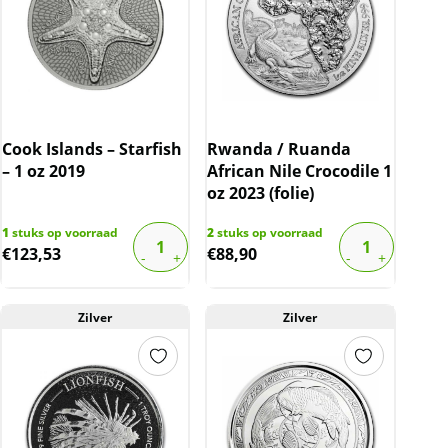
Cook Islands – Starfish
Rwanda / Ruanda
– 1 oz 2019
African Nile Crocodile 1
oz 2023 (folie)
1
stuks op voorraad
2
stuks op voorraad
€
123,53
€
88,90
Zilver
Zilver