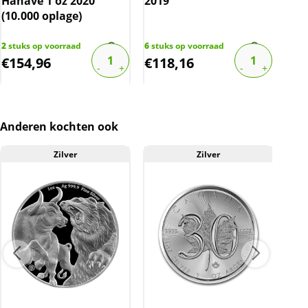
Hahave 1 oz 2020
2019
Aqu
(10.000 oplage)
over de marge die wij behalen op dit product.
De btw mag hierdoor door ons niet op de
2
stuks op voorraad
6
stuks op voorraad
1
stu
factuur vermeld worden. De prijs op de
€
154,96
€
118,16
€
1
website is inclusief btw.
Anderen kochten ook
Zilver
Zilver