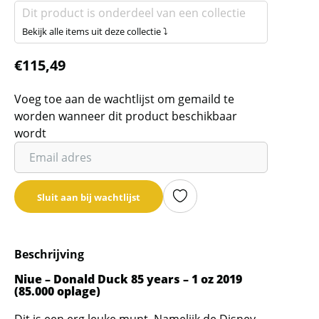
Dit product is onderdeel van een collectie
Bekijk alle items uit deze collectie ⤵
€
115,49
Voeg toe aan de wachtlijst om gemaild te
worden wanneer dit product beschikbaar
wordt
Vul
je
email
Sluit aan bij wachtlijst
adres
in
om
Beschrijving
de
wachtlijst
Niue – Donald Duck 85 years – 1 oz 2019
(85.000 oplage)
voor
dit
Dit is een erg leuke munt. Namelijk de Disney