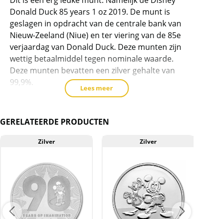
product
Donald Duck 85 years 1 oz 2019. De munt is
toe
geslagen in opdracht van de centrale bank van
te
Nieuw-Zeeland (Niue) en ter viering van de 85e
voegen
verjaardag van Donald Duck. Deze munten zijn
wettig betaalmiddel tegen nominale waarde.
Deze munten bevatten een zilver gehalte van
99,9%.
Lees meer
De munten verschijnen in een oplage van
maximaal 85.000 stuks.
GERELATEERDE PRODUCTEN
Levering
Munten worden in een plastic gripzakje
Zilver
Zilver
geleverd.
Kwaliteit
De munten worden uit voorraad geleverd, en
komen daarmee niet rechtstreeks van de
producent af. De munten kunnen soms
krassen, aanslag en/of melkvlekken bevatten.