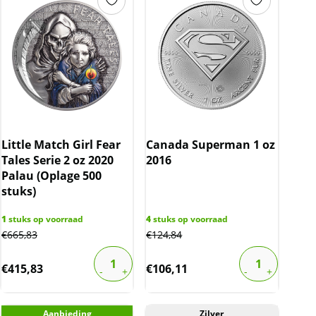
Little Match Girl Fear
Canada Superman 1 oz
Tales Serie 2 oz 2020
2016
Palau (Oplage 500
stuks)
1
stuks op voorraad
4
stuks op voorraad
€
665,83
€
124,84
€
415,83
€
106,11
Aanbieding
Zilver