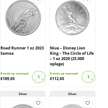
Road Runner 1 oz 2023
Niue – Disney Lion
Samoa
King – The Circle of Life
– 1 oz 2020 (25.000
oplage)
4
stuks op voorraad
3
stuks op voorraad
€
109,65
€
112,65
Zilver
Zilver