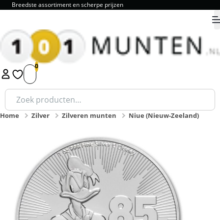
Breedste assortiment en scherpe prijzen
9.8
1
2
3
4
5
Zoeken
naar:
Home
Zilver
Zilveren munten
Niue (Nieuw-Zeeland)