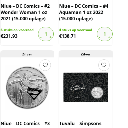
Niue – DC Comics – #2
Niue – DC Comics – #4
Wonder Woman 1 oz
Aquaman 1 oz 2022
2021 (15.000 oplage)
(15.000 oplage)
6
stuks op voorraad
4
stuks op voorraad
€
231,93
€
138,71
Zilver
Zilver
Niue – DC Comics – #3
Tuvalu – Simpsons –