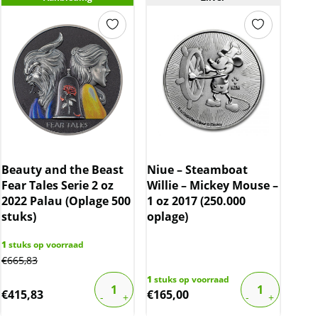
Beauty and the Beast
Niue – Steamboat
Fear Tales Serie 2 oz
Willie – Mickey Mouse –
2022 Palau (Oplage 500
1 oz 2017 (250.000
stuks)
oplage)
1
stuks op voorraad
€
665,83
1
stuks op voorraad
€
415,83
€
165,00