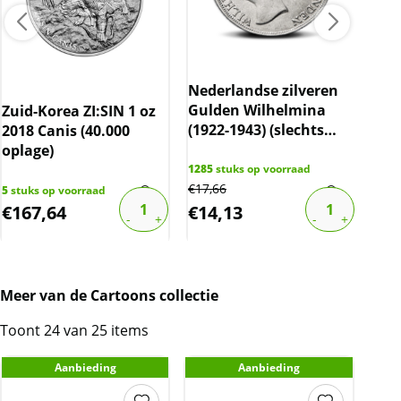
Nederlandse zilveren
Gulden Wilhelmina
Zuid-Korea ZI:SIN 1 oz
10 
(1922-1943) (slechts
2018 Canis (40.000
C.H
10% boven spot)
oplage)
cer
gec
1285
stuks op voorraad
€
17,66
5
stuks op voorraad
74
st
€
167,64
€
14,13
€
1
Meer van de Cartoons collectie
Toont 24 van 25 items
Aanbieding
Aanbieding