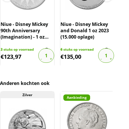
BTW
Dit product wordt onder de margeregel
verhandeld. Dit houdt in dat wij btw afdragen
Niue - Disney Mickey
Niue - Disney Mickey
Niu
over de marge die wij behalen op dit product.
90th Anniversary
and Donald 1 oz 2023
- Th
(Imagination) - 1 oz
De btw mag hierdoor door ons niet op de
(15.000 oplage)
202
2018 (90.000 oplage)
factuur vermeld worden. De prijs op de
3
stuks op voorraad
6
stuks op voorraad
3
stu
website is inclusief btw.
€
123,97
€
135,00
€
1
Anderen kochten ook
Zilver
Aanbieding