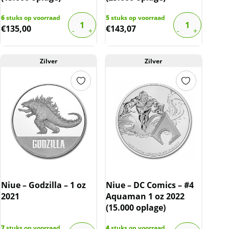
6
stuks op voorraad
5
stuks op voorraad
€
135,00
€
143,07
Zilver
Zilver
Niue – Godzilla – 1 oz
Niue – DC Comics – #4
2021
Aquaman 1 oz 2022
(15.000 oplage)
7
stuks op voorraad
4
stuks op voorraad