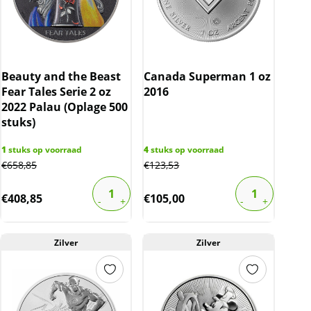
Beauty and the Beast
Canada Superman 1 oz
Fear Tales Serie 2 oz
2016
2022 Palau (Oplage 500
stuks)
1
stuks op voorraad
4
stuks op voorraad
€
658,85
€
123,53
€
408,85
€
105,00
Zilver
Zilver