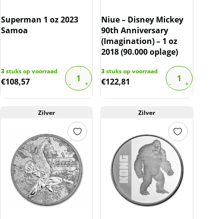
Superman 1 oz 2023
Niue – Disney Mickey
Samoa
90th Anniversary
(Imagination) – 1 oz
2018 (90.000 oplage)
3
stuks op voorraad
3
stuks op voorraad
€
108,57
€
122,81
Zilver
Zilver