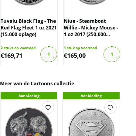
Scy
oz 
Tuvalu Black Flag - The
Niue - Steamboat
666
Red Flag Fleet 1 oz 2021
Willie - Mickey Mouse -
(15.000 oplage)
1 oz 2017 (250.000
oplage)
2
stu
€
742
2
stuks op voorraad
1
stuk op voorraad
€
169,71
€
165,00
€
4
Meer van de Cartoons collectie
Aanbieding
Aanbieding