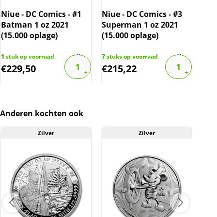
Kwaliteit
De munten worden uit voorraad geleverd, en
Niue - DC Comics - #1
Niue - DC Comics - #3
Niu
komen daarmee niet rechtstreeks van de
Batman 1 oz 2021
Superman 1 oz 2021
The
(15.000 oplage)
producent af. De munten/capsules kunnen
(15.000 oplage)
(15
soms krassen, aanslag en/of melkvlekken
1
stuk op voorraad
7
stuks op voorraad
6
stu
bevatten.
€
229,50
€
215,22
€
2
BTW
Dit product wordt onder de margeregel
verhandeld. Dit houdt in dat wij btw afdragen
over de marge die wij behalen op dit product.
Anderen kochten ook
De btw mag hierdoor door ons niet op de
Zilver
Zilver
factuur vermeld worden. De prijs op de
A
website is inclusief btw.