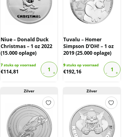
Niue – Donald Duck
Tuvalu – Homer
Christmas – 1 oz 2022
Simpson D’OH! – 1 oz
(15.000 oplage)
2019 (25.000 oplage)
7
stuks op voorraad
9
stuks op voorraad
€
114,81
€
192,16
Zilver
Zilver