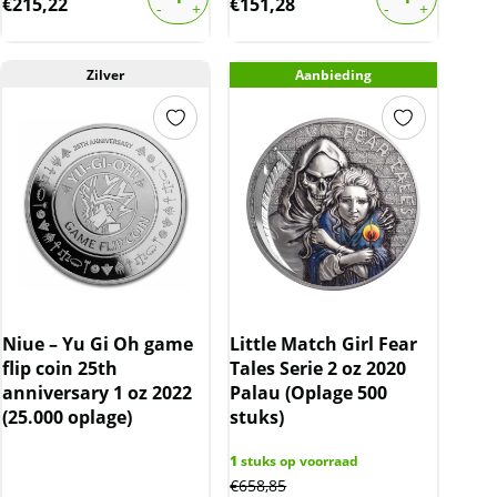
€
215,22
€
151,28
Zilver
Aanbieding
Niue – Yu Gi Oh game
Little Match Girl Fear
flip coin 25th
Tales Serie 2 oz 2020
anniversary 1 oz 2022
Palau (Oplage 500
(25.000 oplage)
stuks)
1
stuks op voorraad
€
658,85