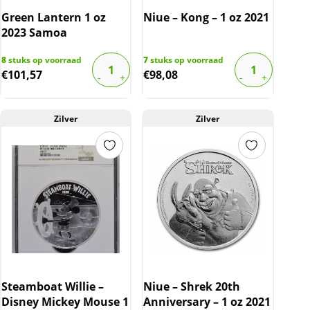
Green Lantern 1 oz
Niue – Kong – 1 oz 2021
2023 Samoa
8
stuks op voorraad
7
stuks op voorraad
€
101,57
€
98,08
Zilver
Zilver
Steamboat Willie –
Niue – Shrek 20th
Disney Mickey Mouse 1
Anniversary – 1 oz 2021