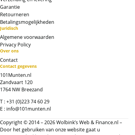
Garantie
Retourneren
Betalingsmogelijkheden
Juridisch
Algemene voorwaarden
Privacy Policy
Over ons
Contact
Neem contact op met op!
Contact gegevens
101Munten.nl
Chat met ons
Zandvaart 120
1764 NW Breezand
Whatsapp ons!
T :
+31 (0)223 74 60 29
E :
info@101munten.nl
Bel ons
Copyright © 2014 – 2026 Wolbink’s Web & Finance.nl –
Contactformulier
Door het gebruiken van onze website gaat u