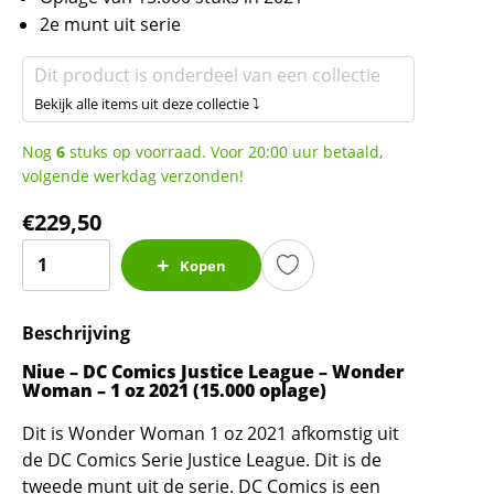
2e munt uit serie
Dit product is onderdeel van een collectie
Bekijk alle items uit deze collectie ⤵
Nog
6
stuks op voorraad. Voor 20:00 uur betaald,
volgende werkdag verzonden!
€
229,50
Niue
Kopen
-
DC
Beschrijving
Comics
-
Niue – DC Comics Justice League – Wonder
#2
Woman – 1 oz 2021 (15.000 oplage)
Wonder
Dit is Wonder Woman 1 oz 2021 afkomstig uit
Woman
de DC Comics Serie Justice League. Dit is de
1
tweede munt uit de serie. DC Comics is een