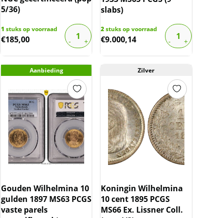
5/36)
slabs)
1
stuks op voorraad
2
stuks op voorraad
€
185,00
€
9.000,14
Aanbieding
Zilver
Gouden Wilhelmina 10
Koningin Wilhelmina
gulden 1897 MS63 PCGS
10 cent 1895 PCGS
vaste parels
MS66 Ex. Lissner Coll.