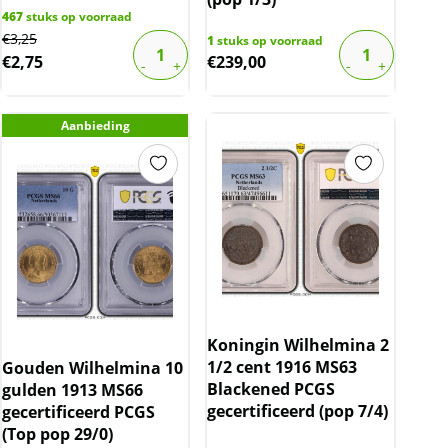
467
stuks op voorraad
Original
Current
€
3,25
1
stuks op voorraad
€
2,75
€
239,00
price
price
was:
is:
€3,25.
€2,75.
Aanbieding
Koningin Wilhelmina 2
1/2 cent 1916 MS63
Gouden Wilhelmina 10
Blackened PCGS
gulden 1913 MS66
gecertificeerd (pop 7/4)
gecertificeerd PCGS
(Top pop 29/0)