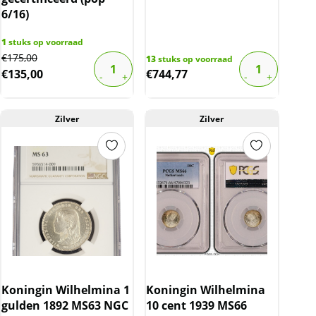
6/16)
1
stuks op voorraad
Original
Current
€
175,00
13
stuks op voorraad
€
135,00
€
744,77
price
price
was:
is:
€175,00.
€135,00.
Zilver
Zilver
Koningin Wilhelmina 1
Koningin Wilhelmina
gulden 1892 MS63 NGC
10 cent 1939 MS66