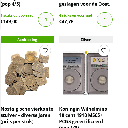
(pop 4/5)
geslagen voor de Oost.
1
stuks op voorraad
4
stuks op voorraad
€
149,00
€
47,78
Aanbieding
Zilver
Nostalgische vierkante
Koningin Wilhelmina
stuiver – diverse jaren
10 cent 1918 MS65+
(prijs per stuk)
PCGS gecertificeerd
(pop 1/3)