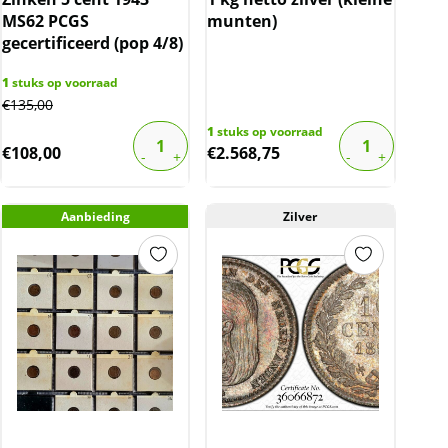
MS62 PCGS
munten)
gecertificeerd (pop 4/8)
1
stuks op voorraad
€
135,00
1
stuks op voorraad
€
108,00
€
2.568,75
Aanbieding
Zilver