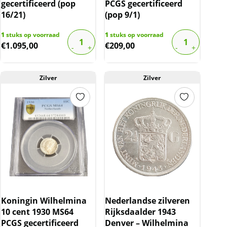
gecertificeerd (pop
PCGS gecertificeerd
16/21)
(pop 9/1)
1
stuks op voorraad
1
stuks op voorraad
€
1.095,00
€
209,00
Zilver
Zilver
Koningin Wilhelmina
Nederlandse zilveren
10 cent 1930 MS64
Rijksdaalder 1943
PCGS gecertificeerd
Denver – Wilhelmina