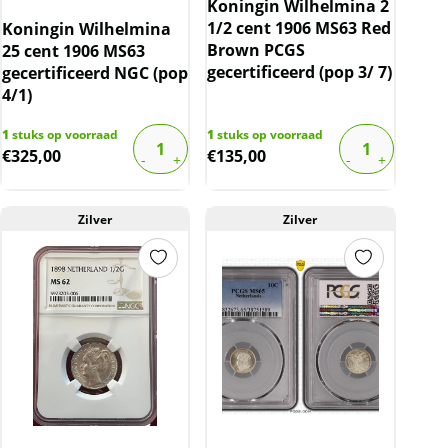
Koningin Wilhelmina 2
1/2 cent 1906 MS63 Red
Koningin Wilhelmina
Brown PCGS
25 cent 1906 MS63
gecertificeerd (pop 3/ 7)
gecertificeerd NGC (pop
4/1)
1
stuks op voorraad
1
stuks op voorraad
€
325,00
€
135,00
Zilver
Zilver