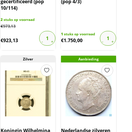
gecertificeerd (pop
(pop 4/3)
10/114)
2
stuks op voorraad
€
973,13
1
stuks op voorraad
€
923,13
€
1.750,00
Zilver
Aanbieding
Koningin Wilhelmina
Nederlandse zilveren