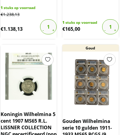
1
stuks op voorraad
€
1.238,13
1
stuks op voorraad
€
1.138,13
€
165,00
Goud
Koningin Wilhelmina 5
cent 1907 MS65 R.L.
Gouden Wilhelmina
LISSNER COLLECTION
serie 10 gulden 1911-
NGC gecertificeerd (pop
1933 MS65 PCGS (9