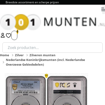
Breedste assortiment en scherpe prijzen
9.8
1
2
3
4
5
Zoeken
naar:
Home
Zilver
Zilveren munten
Nederlandse Koninkrijksmunten (incl. Nederlandse
Overzeese Gebiedsdelen)