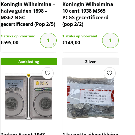
Koningin Wilhelmina –
Koningin Wilhelmina
halve gulden 1898 –
10 cent 1938 MS65
MS62 NGC
PCGS gecertificeerd
gecertificeerd (Pop 2/5)
(pop 2/2)
1
stuks op voorraad
1
stuks op voorraad
€
595,00
€
149,00
Aanbieding
Zilver
Zinken 5 cent 1943
1 kg netto zilver (kleine