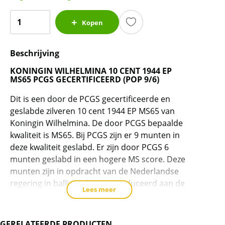
Koningin
Kopen
Wilhelmina
10
Beschrijving
cent
1944
KONINGIN WILHELMINA 10 CENT 1944 EP
EP
MS65 PCGS GECERTIFICEERD (POP 9/6)
MS65
Dit is een door de PCGS gecertificeerde en
PCGS
geslabde zilveren 10 cent 1944 EP MS65 van
gecertificeerd
Koningin Wilhelmina. De door PCGS bepaalde
(pop
kwaliteit is MS65. Bij PCGS zijn er 9 munten in
9/6)
deze kwaliteit geslabd. Er zijn door PCGS 6
aantal
munten geslabd in een hogere MS score. Deze
munten zijn in opdracht van de Nederlandse
regering in ballingschap geproduceerd aan de
Lees meer
munt in Philadelphia om na de oorlog in
roulatie te brengen. De oplage is 120 miljoen
stuks geweest. Door het vervoer in zakken en
GERELATEERDE PRODUCTEN