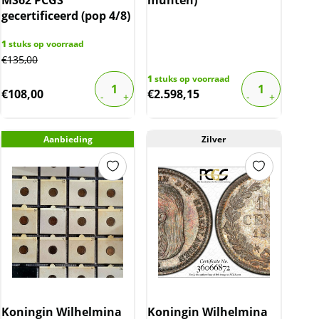
gecertificeerd (pop 4/8)
1
stuks op voorraad
€
135,00
1
stuks op voorraad
€
108,00
€
2.598,15
Aanbieding
Zilver
Koningin Wilhelmina
Koningin Wilhelmina