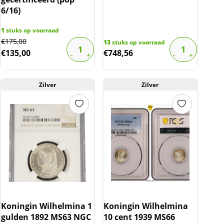
6/16)
1
stuks op voorraad
Original
Current
€
175,00
13
stuks op voorraad
€
135,00
€
748,56
price
price
was:
is:
€175,00.
€135,00.
Zilver
Zilver
Koningin Wilhelmina 1
Koningin Wilhelmina
gulden 1892 MS63 NGC
10 cent 1939 MS66