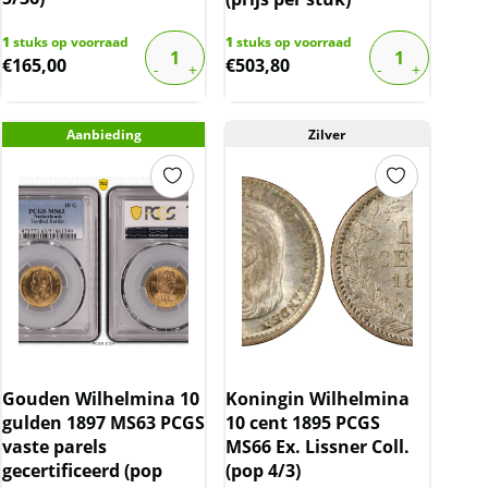
1
stuks op voorraad
1
stuks op voorraad
€
165,00
€
503,80
Aanbieding
Zilver
Gouden Wilhelmina 10
Koningin Wilhelmina
gulden 1897 MS63 PCGS
10 cent 1895 PCGS
vaste parels
MS66 Ex. Lissner Coll.
gecertificeerd (pop
(pop 4/3)