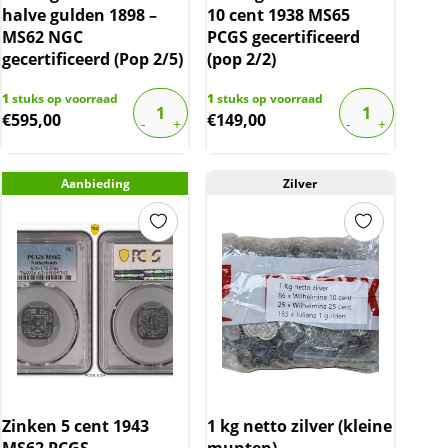
halve gulden 1898 –
10 cent 1938 MS65
MS62 NGC
PCGS gecertificeerd
gecertificeerd (Pop 2/5)
(pop 2/2)
1
stuks op voorraad
1
stuks op voorraad
€
595,00
€
149,00
Aanbieding
Zilver
Zinken 5 cent 1943
1 kg netto zilver (kleine
MS62 PCGS
munten)