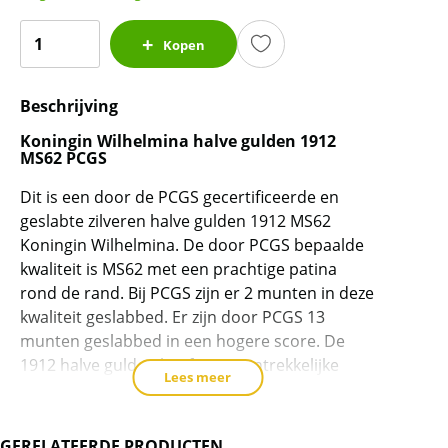
Koningin
Kopen
Wilhelmina
halve
Beschrijving
gulden
1912
Koningin Wilhelmina halve gulden 1912
MS62
MS62 PCGS
PCGS
Dit is een door de PCGS gecertificeerde en
(Pop
geslabte zilveren halve gulden 1912 MS62
2/13)
Koningin Wilhelmina. De door PCGS bepaalde
aantal
kwaliteit is MS62 met een prachtige patina
rond de rand. Bij PCGS zijn er 2 munten in deze
kwaliteit geslabbed. Er zijn door PCGS 13
munten geslabbed in een hogere score. De
1912 halve gulden heeft een aantrekkelijke
Lees meer
patina. Hoe groter de munt hoe lastiger in een
hoge gradatie, kijk eens naar de
populatie van
de halve guldens
en trek uw eigen conclusie!
GERELATEERDE PRODUCTEN