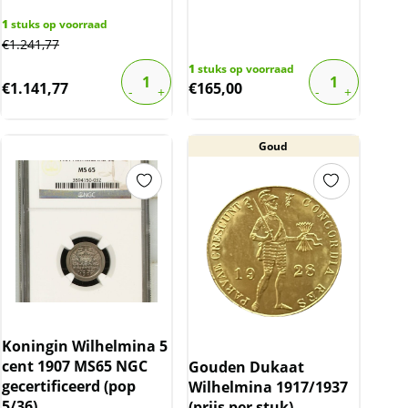
1
stuks op voorraad
€
1.241,77
1
stuks op voorraad
€
1.141,77
€
165,00
Goud
Koningin Wilhelmina 5
cent 1907 MS65 NGC
Gouden Dukaat
gecertificeerd (pop
Wilhelmina 1917/1937
5/36)
(prijs per stuk)