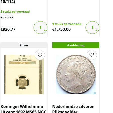
10/114)
2
stuks op voorraad
€
976,77
1
stuks op voorraad
€
926,77
€
1.750,00
Zilver
Aanbieding
Koningin Wilhelmina
Nederlandse zilveren
10 cent 1892 MS65 NGC
Rijksdaalder