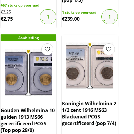
467
stuks op voorraad
Original
Current
€
3,25
1
stuks op voorraad
€
2,75
€
239,00
price
price
was:
is:
€3,25.
€2,75.
Aanbieding
Koningin Wilhelmina 2
1/2 cent 1916 MS63
Gouden Wilhelmina 10
Blackened PCGS
gulden 1913 MS66
gecertificeerd (pop 7/4)
gecertificeerd PCGS
(Top pop 29/0)