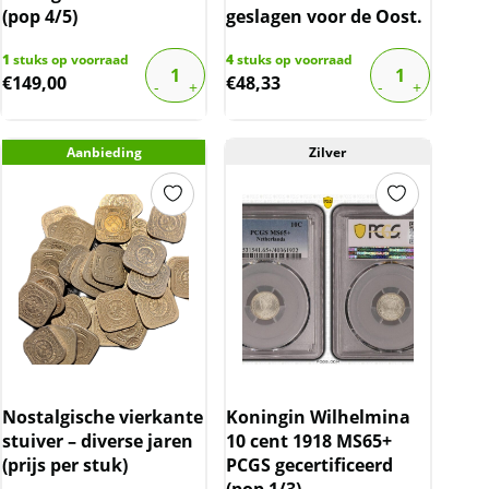
(pop 4/5)
geslagen voor de Oost.
1
stuks op voorraad
4
stuks op voorraad
€
149,00
€
48,33
Aanbieding
Zilver
Nostalgische vierkante
Koningin Wilhelmina
stuiver – diverse jaren
10 cent 1918 MS65+
(prijs per stuk)
PCGS gecertificeerd
(pop 1/3)