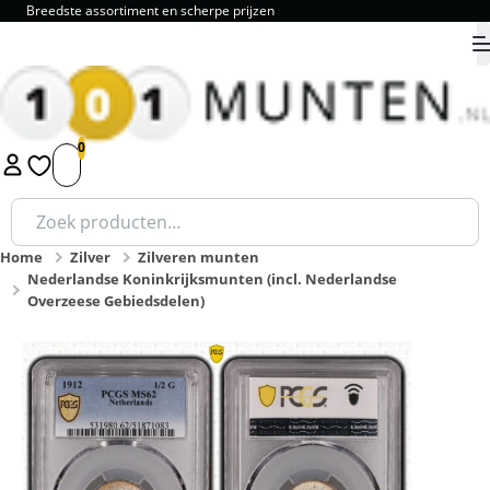
Breedste assortiment en scherpe prijzen
9.8
1
2
3
4
5
Zoeken
naar:
Home
Zilver
Zilveren munten
Nederlandse Koninkrijksmunten (incl. Nederlandse
Overzeese Gebiedsdelen)