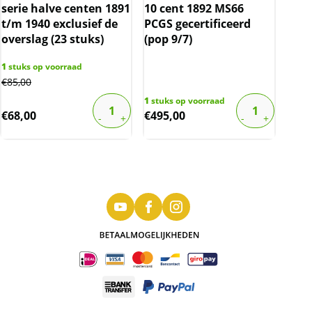
serie halve centen 1891
10 cent 1892 MS66
t/m 1940 exclusief de
PCGS gecertificeerd
overslag (23 stuks)
(pop 9/7)
1
stuks op voorraad
€
85,00
1
stuks op voorraad
€
68,00
€
495,00