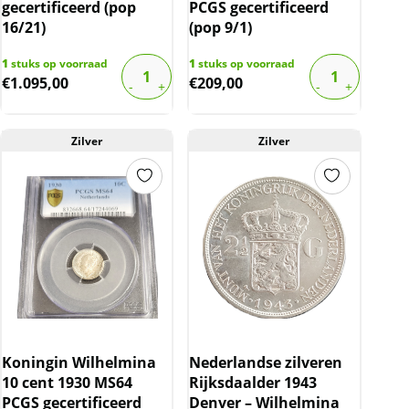
gecertificeerd (pop
PCGS gecertificeerd
16/21)
(pop 9/1)
1
stuks op voorraad
1
stuks op voorraad
€
1.095,00
€
209,00
Zilver
Zilver
Koningin Wilhelmina
Nederlandse zilveren
10 cent 1930 MS64
Rijksdaalder 1943
PCGS gecertificeerd
Denver – Wilhelmina