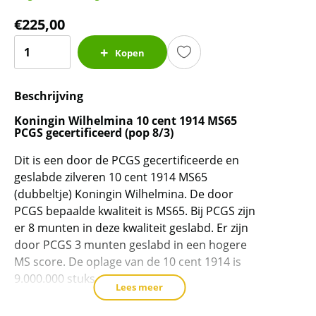
€
225,00
Koningin
Kopen
Wilhelmina
10
Beschrijving
cent
1914
Koningin Wilhelmina 10 cent 1914 MS65
MS65
PCGS gecertificeerd (pop 8/3)
PCGS
Dit is een door de PCGS gecertificeerde en
gecertificeerd
geslabde zilveren 10 cent 1914 MS65
(pop
(dubbeltje) Koningin Wilhelmina. De door
8/3)
PCGS bepaalde kwaliteit is MS65. Bij PCGS zijn
aantal
er 8 munten in deze kwaliteit geslabd. Er zijn
door PCGS 3 munten geslabd in een hogere
MS score. De oplage van de 10 cent 1914 is
9.000.000 stuks.
Lees meer
Certificering PCGS