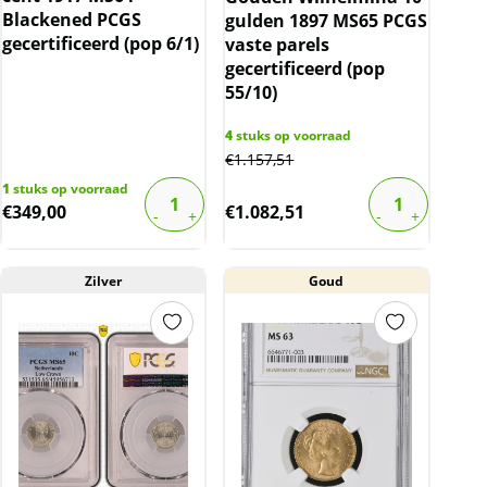
Blackened PCGS
gulden 1897 MS65 PCGS
gecertificeerd (pop 6/1)
vaste parels
gecertificeerd (pop
55/10)
4
stuks op voorraad
€
1.157,51
1
stuks op voorraad
€
349,00
€
1.082,51
Zilver
Goud