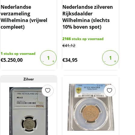
Nederlandse
Nederlandse zilveren
verzameling
Rijksdaalder
Wilhelmina (vrijwel
Wilhelmina (slechts
compleet)
10% boven spot)
2166
stuks op voorraad
€
41,12
1
stuks op voorraad
€
5.250,00
€
34,95
Zilver