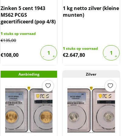
Zinken 5 cent 1943
1 kg netto zilver (kleine
MS62 PCGS
munten)
gecertificeerd (pop 4/8)
1
stuks op voorraad
€
135,00
1
stuks op voorraad
€
108,00
€
2.647,80
Aanbieding
Zilver