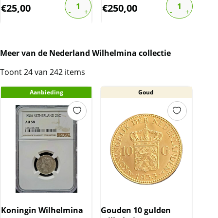
€
25,00
€
250,00
€
1
Meer van de Nederland Wilhelmina collectie
Toont 24 van 242 items
Aanbieding
Goud
Koningin Wilhelmina
Gouden 10 gulden