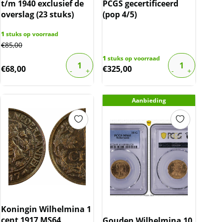
t/m 1940 exclusief de
PCGS gecertificeerd
overslag (23 stuks)
(pop 4/5)
1
stuks op voorraad
€
85,00
1
stuks op voorraad
€
68,00
€
325,00
Aanbieding
Koningin Wilhelmina 1
cent 1917 MS64
Gouden Wilhelmina 10