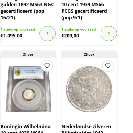
gulden 1892 MS63 NGC
10 cent 1939 MS66
gecertificeerd (pop
PCGS gecertificeerd
16/21)
(pop 9/1)
1
stuks op voorraad
1
stuks op voorraad
€
1.095,00
€
209,00
Zilver
Zilver
Koningin Wilhelmina
Nederlandse zilveren
10 cent 1930 MS64
Rijksdaalder 1943