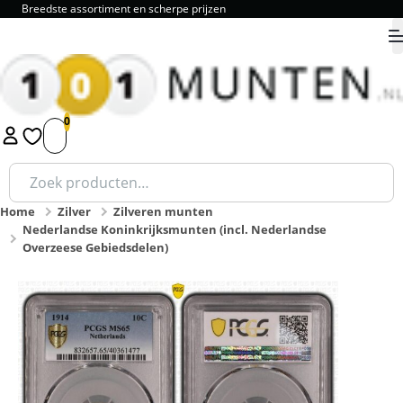
Breedste assortiment en scherpe prijzen
9.8
1
2
3
4
5
Zoeken
naar:
Home
Zilver
Zilveren munten
Nederlandse Koninkrijksmunten (incl. Nederlandse
Overzeese Gebiedsdelen)