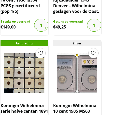
PCGS gecertificeerd
Denver – Wilhelmina
(pop 4/5)
geslagen voor de Oost.
1
stuks op voorraad
4
stuks op voorraad
€
149,00
€
49,25
Aanbieding
Zilver
Koningin Wilhelmina
Koningin Wilhelmina
serie halve centen 1891
10 cent 1905 MS63