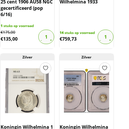
25 cent 1906 AU58 NGC
Wilhelmina 1933
gecertificeerd (pop
6/16)
1
stuks op voorraad
Original
Current
€
175,00
14
stuks op voorraad
€
135,00
€
759,73
price
price
was:
is:
€175,00.
€135,00.
Zilver
Zilver
Koningin Wilhelmina 1
Koningin Wilhelmina