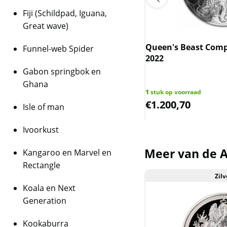
Fiji (Schildpad, Iguana,
Great wave)
ram goudbaar C.Hafner met
Queen's Beast Compl
Funnel-web Spider
ficaat LBMA gecertificeerd
2022
Gabon springbok en
Ghana
ks op voorraad
1
stuk op voorraad
247,63
€
1.200,70
Isle of man
Ivoorkust
Meer van de A
Kangaroo en Marvel en
Rectangle
Zilv
Koala en Next
Generation
Kookaburra