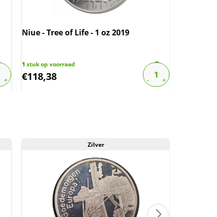
Niue - Tree of Life - 1 oz 2019
Chinese M
oz 2022 (
1
stuk op voorraad
3
stuks op v
€
118,38
€
128,07
Zilver