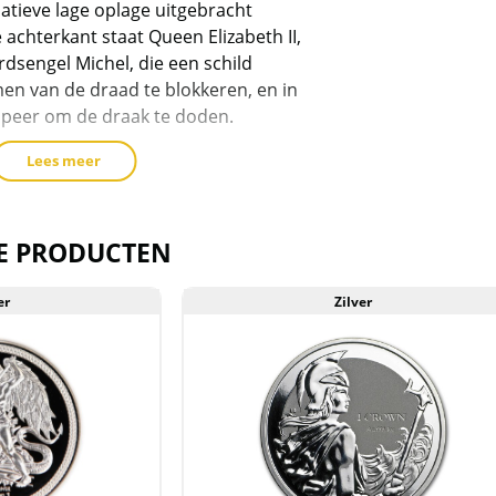
atieve lage oplage uitgebracht
 achterkant staat Queen Elizabeth II,
dsengel Michel, die een schild
en van de draad te blokkeren, en in
peer om de draak te doden.
Lees meer
roy ounce = 31,1034768 gram en
ver.
E PRODUCTEN
er
Zilver
en plastic gripzakje geleverd.