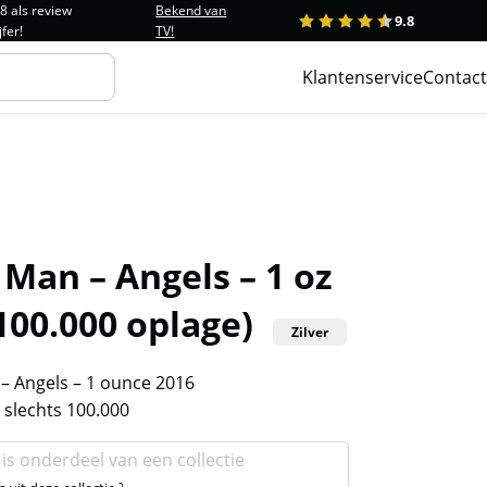
.8 als review
Bekend van
9.8
1
2
3
4
5
jfer!
TV!
Klantenservice
Contact
f Man – Angels – 1 oz
100.000 oplage)
Zilver
 – Angels – 1 ounce 2016
 slechts 100.000
 is onderdeel van een collectie