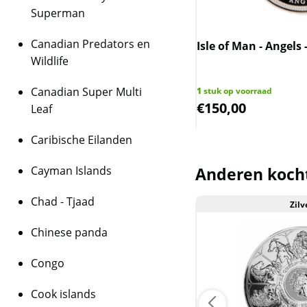
De munten worden ui
Superman
daarmee niet rechtst
munten kunnen soms 
Canadian Predators en
- Tree of Life - 1 oz 2021
Isle of Man - Angels 
bevatten.
Wildlife
Canadian Super Multi
op voorraad
1
stuk op voorraad
BTW
1,75
€
150,00
Leaf
Dit product wordt on
Caribische Eilanden
houdt in dat wij btw 
behalen op dit produ
Cayman Islands
Anderen koch
niet op de factuur ve
is inclusief btw.
Chad - Tjaad
Goud
Zilv
Chinese panda
Congo
Cook islands