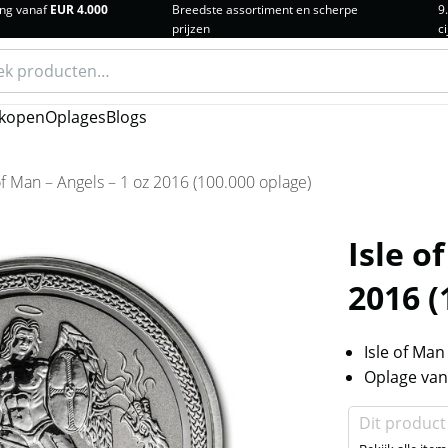
ng vanaf
EUR 4.000
Breedste assortiment en scherpe
9
prijzen
ci
n
kopen
Oplages
Blogs
of Man – Angels – 1 oz 2016 (100.000 oplage)
Isle o
2016 (
Isle of Man
Oplage van
Dit product