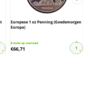
t
Europese 1 oz Penning (Goedemorgen
Canadian 
Europa)
3
stuks op voorraad
4
stuks op v
€
66,71
€
180,07