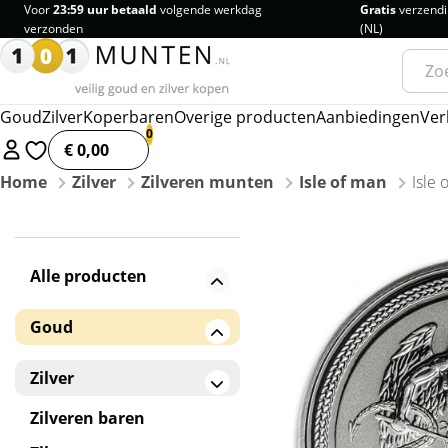
Voor
23:59 uur betaald
volgende werkdag
Gratis
verzendi
verzonden
(NL)
Zoeke
naar:
Goud
Zilver
Koperbaren
Overige producten
Aanbiedingen
Ver
€ 0,00
Home
Zilver
Zilveren munten
Isle of man
Isle 
Alle producten
Goud
Gouden baren
Zilver
Gouden munten
Zilveren baren