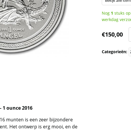
Bekijk alle item
Nog
1
stuks op
werkdag verzo
I
€
150,00
o
Categorieën:
-
A
-
o
(
o
 – 1 ounce 2016
a
016 munten is een zeer bijzondere
ent. Het ontwerp is erg mooi, en de