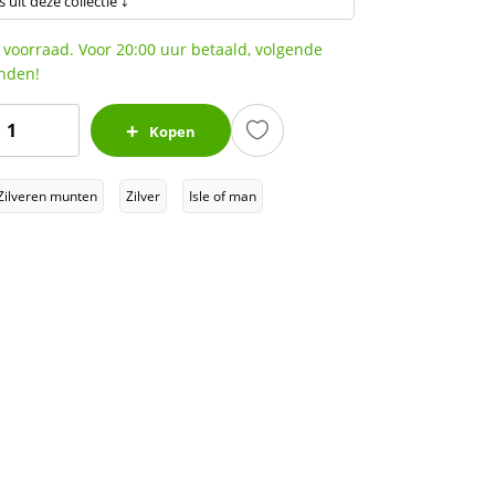
s uit deze collectie ⤵
 voorraad. Voor 20:00 uur betaald, volgende
nden!
sle
Kopen
f
Man
Zilveren munten
Zilver
Isle of man
ngels
1
z
2016
100.000
plage)
antal