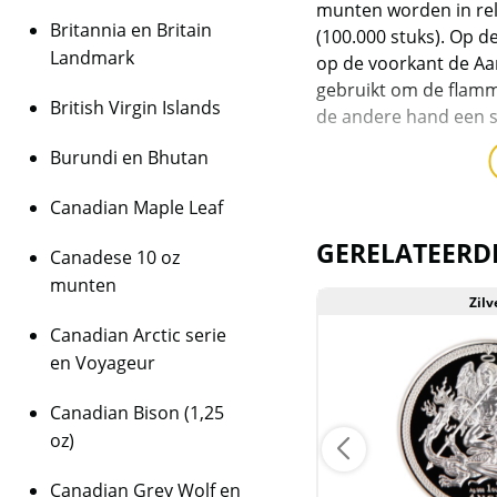
munten worden in rel
Britannia en Britain
(100.000 stuks). Op de
Landmark
op de voorkant de Aar
gebruikt om de flamm
British Virgin Islands
de andere hand een s
Burundi en Bhutan
De munten wegen 1 t
Canadian Maple Leaf
bevatten 999/1000 zil
GERELATEERD
Canadese 10 oz
munten
Zilver
Zilv
Levering
Canadian Arctic serie
en Voyageur
De munten worden in e
Canadian Bison (1,25
oz)
Kwaliteit
Canadian Grey Wolf en