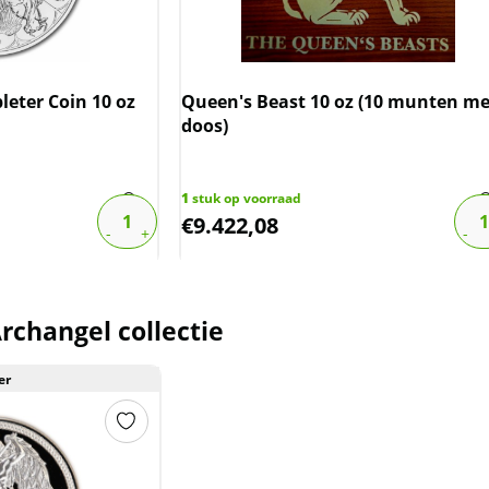
eter Coin 10 oz
Queen's Beast 10 oz (10 munten me
doos)
1
stuk op voorraad
€
9.422,08
rchangel collectie
er