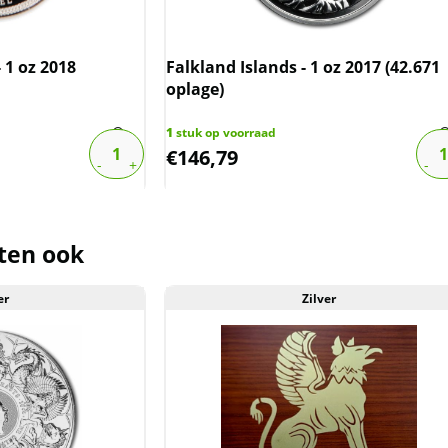
t voorraad geleverd, en komen
reeks van de producent af. De
krassen, aanslag en/of melkvlekken
- 1 oz 2018
Falkland Islands - 1 oz 2017 (42.671
oplage)
1
stuk op voorraad
€
146,79
der de margeregel verhandeld. Dit
afdragen over de marge die wij
ct. De btw mag hierdoor door ons
ten ook
rmeld worden. De prijs op de website
er
Zilver