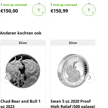
1
stuk op voorraad
1
stuk op voorraad
3
stu
€
150,00
€
150,99
€
1
Anderen kochten ook
Zilver
Zilver
Chad Bear and Bull 1
Swan 5 oz 2020 Proof
The
oz 2023
High Relief (500 oplage)