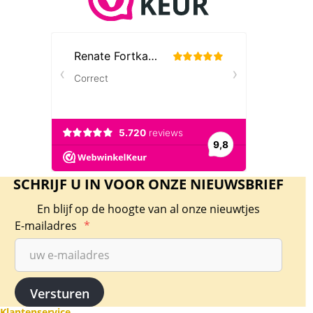
Isle of Man – Angels – 1 oz 2018
De Isle of Man 1 oz 2018 munten is een zeer
bijzondere munt in ons assortiment. Op de
achterkant staat Queen Elizabeth II, op de
voorkant de Aardsengel Michel, die een schild
gebruikt om de flammen van de draad te
blokkeren, en in de andere hand een speer
om de draak te doden.
De munten wegen 1 troy ounce = 31,1034768
SCHRIJF U IN VOOR ONZE NIEUWSBRIEF
gram en bevatten 999/1000 zilver.
En blijf op de hoogte van al onze nieuwtjes
Levering
E-mailadres
*
De munten zijn geseald in capsule en worden
in een plastic gripzakje geleverd.
Kwaliteit
De munten worden uit voorraad geleverd, en
Klantenservice