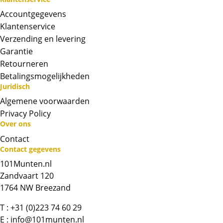
komen daarmee niet rechtstreeks van de
Accountgegevens
producent af. De munten kunnen soms
Klantenservice
krassen, aanslag en/of melkvlekken bevatten.
Verzending en levering
BTW
Garantie
Dit product wordt onder de margeregel
Retourneren
verhandeld. Dit houdt in dat wij btw afdragen
Betalingsmogelijkheden
over de marge die wij behalen op dit product.
Juridisch
De btw mag hierdoor door ons niet op de
Algemene voorwaarden
factuur vermeld worden. De prijs op de
Privacy Policy
website is inclusief btw.
Over ons
Contact
Chat met ons
Contact gegevens
101Munten.nl
Whatsapp ons!
Zandvaart 120
1764 NW Breezand
Bel ons
T :
+31 (0)223 74 60 29
E :
info@101munten.nl