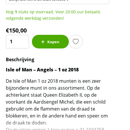
Nog
1
stuks op voorraad. Voor 20:00 uur betaald,
volgende werkdag verzonden!
€
150,00
Isle
Kopen
of
Man
Beschrijving
-
Angels
Isle of Man – Angels – 1 oz 2018
-
De Isle of Man 1 oz 2018 munten is een zeer
1
bijzondere munt in ons assortiment. Op de
oz
achterkant staat Queen Elizabeth II, op de
2018
voorkant de Aardsengel Michel, die een schild
aantal
gebruikt om de flammen van de draad te
blokkeren, en in de andere hand een speer om
de draak te doden.
De munten wegen 1 troy ounce = 31,1034768