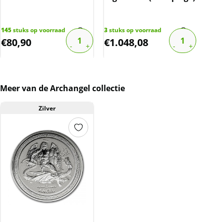
145
stuks op voorraad
3
stuks op voorraad
19
st
€
80,90
€
1.048,08
€
6
Meer van de Archangel collectie
Zilver