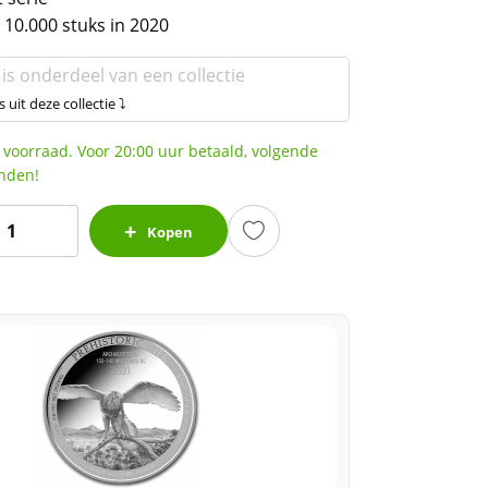
 10.000 stuks in 2020
 is onderdeel van een collectie
s uit deze collectie ⤵
 voorraad. Voor 20:00 uur betaald, volgende
nden!
Congo
Kopen
rehistoric
ife
yrannosaurus
Rex
1
z
2020
10.000
plage)