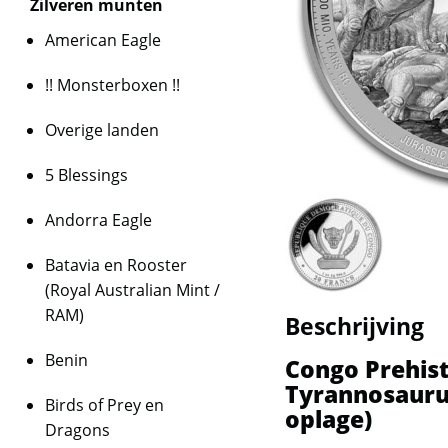
Zilveren munten
American Eagle
!! Monsterboxen !!
Overige landen
5 Blessings
Andorra Eagle
Batavia en Rooster
(Royal Australian Mint /
RAM)
Beschrijving
Benin
Congo Prehist
Tyrannosaurus
Birds of Prey en
oplage)
Dragons