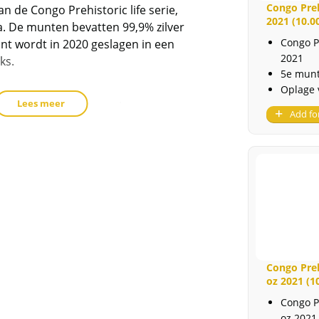
a
Congo Preh
n de Congo Prehistoric life serie,
2021 (10.0
a. De munten bevatten 99,9% zilver
Congo P
nt wordt in 2020 geslagen in een
2021
ks.
5e munt
Oplage 
Lees meer
erd in een muntcapsule.
Add fo
t voorraad geleverd, en komen
reeks van de producent af. Echter
 de capsule niet uit geweest. De
nen soms krassen, aanslag en/of
.
der de margeregel verhandeld. Dit
Congo Pre
oz 2021 (1
afdragen over de marge die wij
ct. De btw mag hierdoor door ons
Congo P
rmeld worden. De prijs op de website
oz 2021