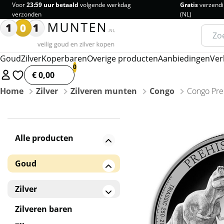
Voor
23:59 uur betaald
volgende werkdag
Gratis
verzendi
verzonden
(NL)
Zoeke
naar:
Goud
Zilver
Koperbaren
Overige producten
Aanbiedingen
Ver
€ 0,00
Home
Zilver
Zilveren munten
Congo
Congo Preh
Alle producten
Goud
Gouden baren
Zilver
Gouden munten
Zilveren baren