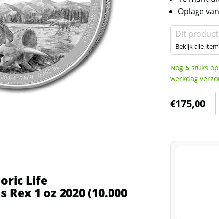
Oplage van
Dit product
Bekijk alle item
Nog
5
stuks op
werkdag verzo
€
175,00
P
L
T
o
oric Life
 Rex 1 oz 2020 (10.000
(
o