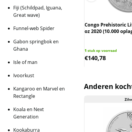
Fiji (Schildpad, Iguana,
Great wave)
o Wildlife The Whale 1 oz 2020
Congo Prehistoric Li
Funnel-web Spider
00 oplage)
oz 2020 (10.000 opla
Gabon springbok en
Ghana
 op voorraad
1
stuk op voorraad
1,35
€
140,78
Isle of man
Ivoorkust
Anderen koch
Kangaroo en Marvel en
Rectangle
Zilv
Aanbieding
Koala en Next
Generation
Kookaburra