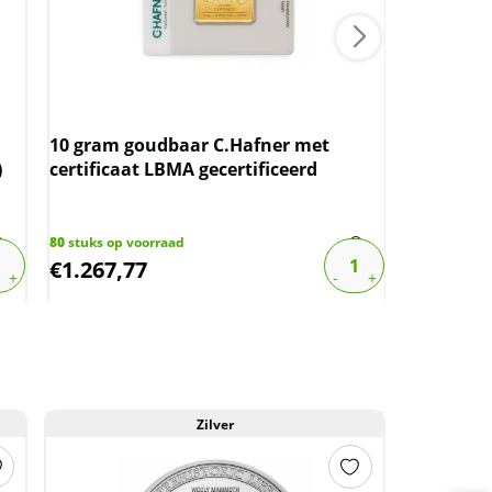
Nederlan
Wilhelmin
10 gram goudbaar C.Hafner met
boven sp
)
certificaat LBMA gecertificeerd
1288
stuks o
€
17,76
80
stuks op voorraad
€
1.267,77
€
14,21
Zilver