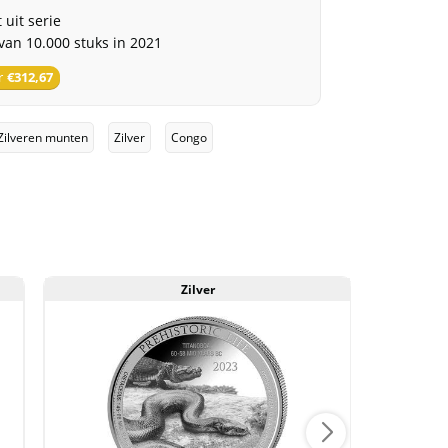
 uit serie
van 10.000 stuks in 2021
r
€
312,67
Zilveren munten
Zilver
Congo
Zilver