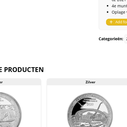
4e munt
Oplage 
Add fo
Categorieën:
E PRODUCTEN
er
Zilver