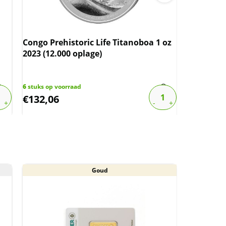
Congo Prehistoric Life Titanoboa 1 oz
Congo Pre
2023 (12.000 oplage)
Gigantopi
oplage)
6
stuks op voorraad
10
stuks op 
€
132,06
€
125,28
Goud
Aan