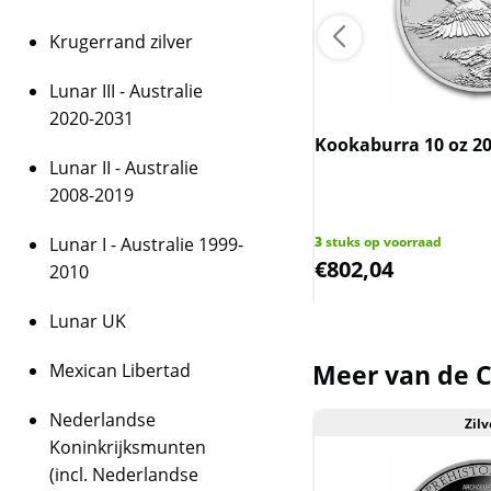
Krugerrand zilver
Lunar III - Australie
2020-2031
dian Maple Leaf 1 oz 2013
00.000 oplage) (slechts 17.5%
Kookaburra 10 oz 2
Lunar II - Australie
n spot)
2008-2019
uks op voorraad
11
Lunar I - Australie 1999-
3
stuks op voorraad
,52
€
802,04
2010
Lunar UK
Meer van de Co
Mexican Libertad
Nederlandse
Zilv
Koninkrijksmunten
(incl. Nederlandse