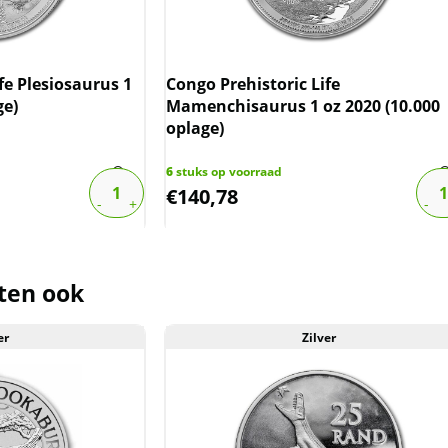
fe Plesiosaurus 1
Congo Prehistoric Life
ge)
Mamenchisaurus 1 oz 2020 (10.000
oplage)
6
stuks op voorraad
€
140,78
ten ook
er
Zilver