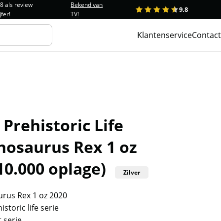
.8 als review
Bekend van
9.8
1
2
3
4
5
jfer!
TV!
Klantenservice
Contact
Prehistoric Life
nosaurus Rex 1 oz
10.000 oplage)
Zilver
rus Rex 1 oz 2020
storic life serie
 serie