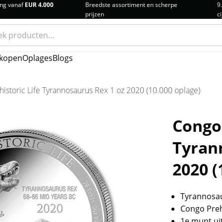
ng vanaf
EUR 4.000
Breedste assortiment en scherpe
9
prijzen
ci
n
kopen
Oplages
Blogs
istoric Life Tyrannosaurus Rex 1 oz 2020 (10.000 oplage)
Congo 
Tyran
2020 (
Tyrannosau
Congo Prehi
1e munt uit