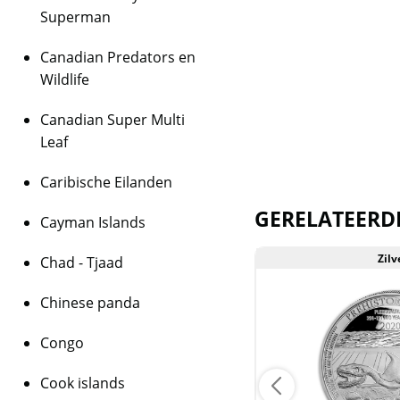
Superman
is inclusief btw.
Canadian Predators en
Wildlife
Canadian Super Multi
Leaf
Caribische Eilanden
GERELATEERD
Cayman Islands
Zilver
Zilv
Chad - Tjaad
Chinese panda
Congo
Cook islands