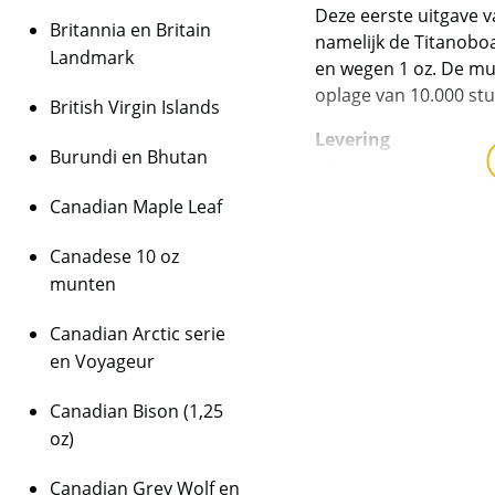
Deze eerste uitgave va
Britannia en Britain
namelijk de Titanobo
Landmark
en wegen 1 oz. De mu
oplage van 10.000 stu
British Virgin Islands
Levering
Burundi en Bhutan
Munten worden gelev
Canadian Maple Leaf
Kwaliteit
De munten worden ui
Canadese 10 oz
daarmee niet rechtst
munten
zijn de munten veelal
munten/capsules kun
Canadian Arctic serie
melkvlekken bevatten
en Voyageur
BTW
Canadian Bison (1,25
Dit product wordt on
oz)
houdt in dat wij btw 
behalen op dit produ
Canadian Grey Wolf en
niet op de factuur ve