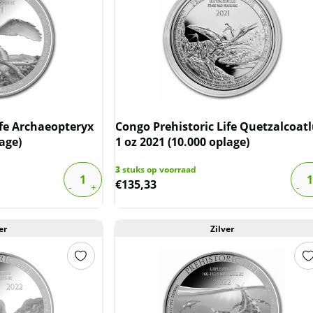
ife Archaeopteryx
Congo Prehistoric Life Quetzalcoat
lage)
1 oz 2021 (10.000 oplage)
3
stuks op voorraad
€
135,33
er
Zilver