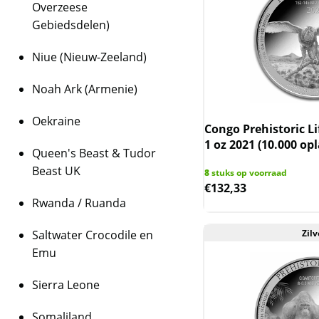
Overzeese
Gebiedsdelen)
Niue (Nieuw-Zeeland)
Noah Ark (Armenie)
Oekraine
Congo Prehistoric L
1 oz 2021 (10.000 op
Queen's Beast & Tudor
Beast UK
8
stuks op voorraad
€
132,33
Rwanda / Ruanda
Saltwater Crocodile en
Zilv
Emu
Sierra Leone
Somaliland