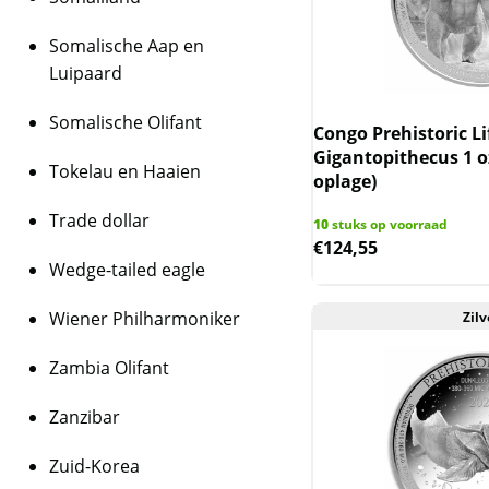
Somalische Aap en
Luipaard
Somalische Olifant
Congo Prehistoric Li
Gigantopithecus 1 o
Tokelau en Haaien
oplage)
Trade dollar
10
stuks op voorraad
€
124,55
Wedge-tailed eagle
Wiener Philharmoniker
Zilv
Zambia Olifant
Zanzibar
Zuid-Korea