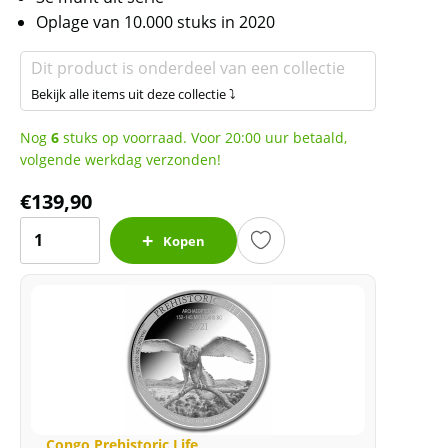
Oplage van 10.000 stuks in 2020
Dit product is onderdeel van een collectie
Bekijk alle items uit deze collectie ⤵
Nog
6
stuks op voorraad. Voor 20:00 uur betaald,
volgende werkdag verzonden!
€
139,90
Congo
Kopen
Prehistoric
Life
Mamenchisaurus
1
oz
2020
(10.000
oplage)
Congo Prehistoric Life