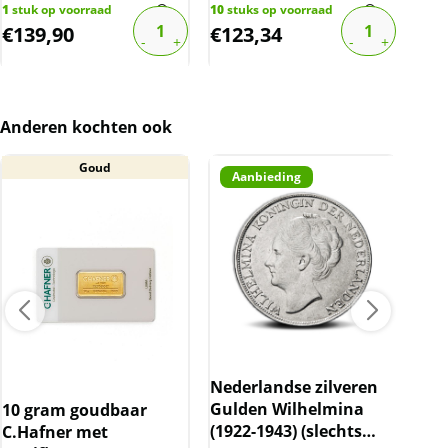
1
stuk op voorraad
10
stuks op voorraad
3
stu
€
139,90
€
123,34
€
1
Anderen kochten ook
Goud
Aanbieding
A
Nederlandse zilveren
Bri
Gulden Wilhelmina
(sl
10 gram goudbaar
(1922-1943) (slechts
spo
C.Hafner met