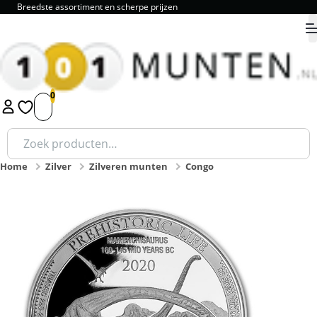
Breedste assortiment en scherpe prijzen
9.8
1
2
3
4
5
Zoeken
naar:
Home
Zilver
Zilveren munten
Congo