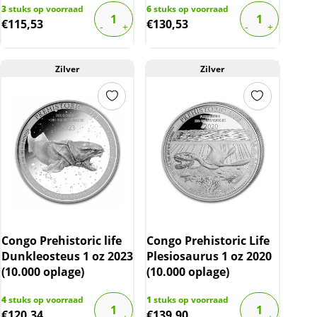
3
stuks op voorraad
6
stuks op voorraad
€
115,53
€
130,53
Zilver
Zilver
Congo Prehistoric life
Congo Prehistoric Life
Dunkleosteus 1 oz 2023
Plesiosaurus 1 oz 2020
(10.000 oplage)
(10.000 oplage)
4
stuks op voorraad
1
stuks op voorraad
€
120,34
€
139,90