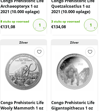
Congo Prehistoric Life
Congo Prehistoric Life
Archaeopteryx 1 oz
Quetzalcoatlus 1 oz
2021 (10.000 oplage)
2021 (10.000 oplage)
8
stuks op voorraad
3
stuks op voorraad
€
131,08
€
134,08
Zilver
Zilver
Congo Prehistoric Life
Congo Prehistoric Life
Wooly Mammoth 1 oz
Gigantopithecus 1 oz