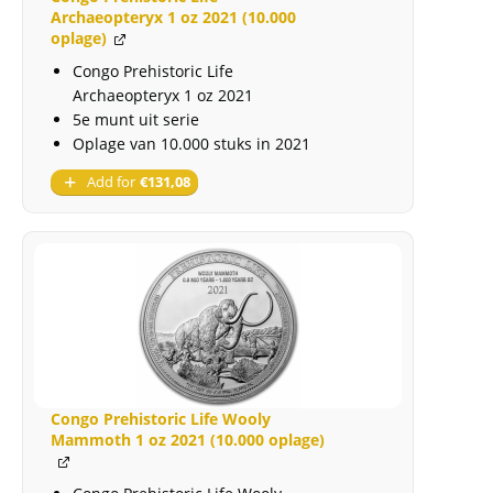
aantal
Archaeopteryx 1 oz 2021 (10.000
oplage)
Congo Prehistoric Life
Archaeopteryx 1 oz 2021
5e munt uit serie
Oplage van 10.000 stuks in 2021
Add for
€
131,08
Congo Prehistoric Life Wooly
Mammoth 1 oz 2021 (10.000 oplage)