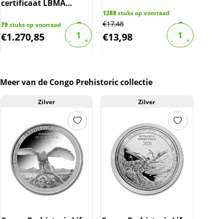
10% boven spot)
certificaat LBMA
gecertificeerd
1288
stuks op voorraad
85
st
€
17,48
€
108
79
stuks op voorraad
€
1.270,85
€
13,98
€
6
Meer van de Congo Prehistoric collectie
Zilver
Zilver