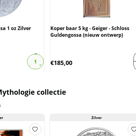
a 1 oz Zilver
Koper baar 5 kg - Geiger - Schloss
Guldengossa (nieuw ontwerp)
€
185,00
ythologie collectie
s
er
Zilver