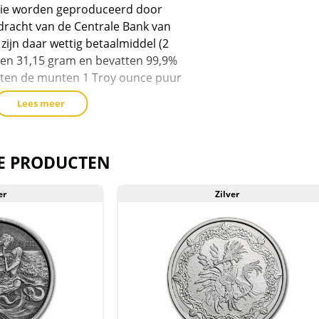
die worden geproduceerd door
product
pdracht van de Centrale Bank van
toe
ijn daar wettig betaalmiddel (2
te
en 31,15 gram en bevatten 99,9%
voegen
tten de munten 1 Troy ounce puur
Lees meer
 oplage van slechts 15.000 stuks in
E PRODUCTEN
erd in een plastic capsule.
er
Zilver
t voorraad geleverd, en komen
reeks van de producent af. Echter
 de muntcapsule niet uit geweest. De
krassen, aanslag en/of melkvlekken