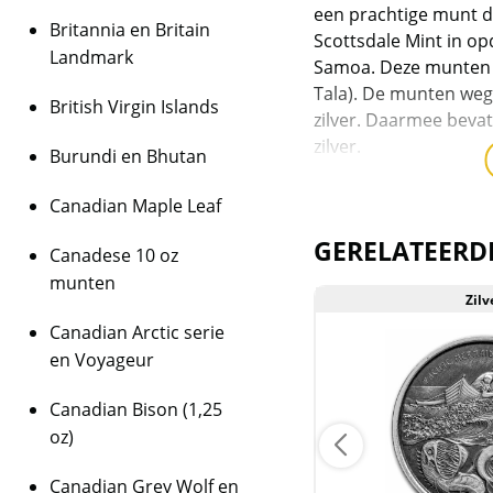
een prachtige munt 
Britannia en Britain
Scottsdale Mint in o
Landmark
Samoa. Deze munten z
Tala). De munten weg
British Virgin Islands
zilver. Daarmee beva
zilver.
Burundi en Bhutan
De munten hebben een
2022.
Canadian Maple Leaf
Levering
GERELATEERD
Canadese 10 oz
Elke munt wordt gelev
munten
Zilver
Zilv
Kwaliteit
Canadian Arctic serie
De munten worden ui
en Voyageur
daarmee niet rechtst
zijn de munten veelal
Canadian Bison (1,25
munten kunnen soms 
oz)
bevatten.
Canadian Grey Wolf en
BTW