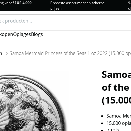
ng vanaf
EUR 4.000
Breedste assortiment en scherpe
9
prijzen
ci
n
kopen
Oplages
Blogs
n
Samoa Mermaid Princess of the Seas 1 oz 2022 (15.000 op
Samoa
of the
(15.00
Samoa Merm
15.000 opl
2 Tala