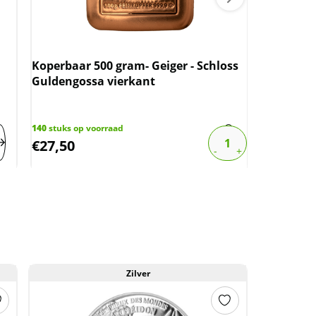
Nederlan
Wilhelmin
Koperbaar 500 gram- Geiger - Schloss
boven sp
Guldengossa vierkant
1289
stuks o
€
16,90
140
stuks op voorraad
€
27,50
€
13,52
Zilver