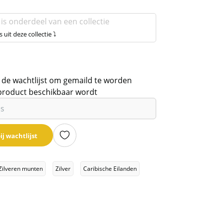
 is onderdeel van een collectie
s uit deze collectie ⤵
 de wachtlijst om gemaild te worden
product beschikbaar wordt
ij wachtlijst
Zilveren munten
Zilver
Caribische Eilanden