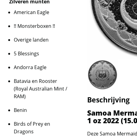
Zilveren munten
American Eagle
!! Monsterboxen !!
Overige landen
5 Blessings
Andorra Eagle
Batavia en Rooster
(Royal Australian Mint /
RAM)
Beschrijving
Benin
Samoa Mermai
1 oz 2022 (15.
Birds of Prey en
Dragons
Deze Samoa Mermaid P