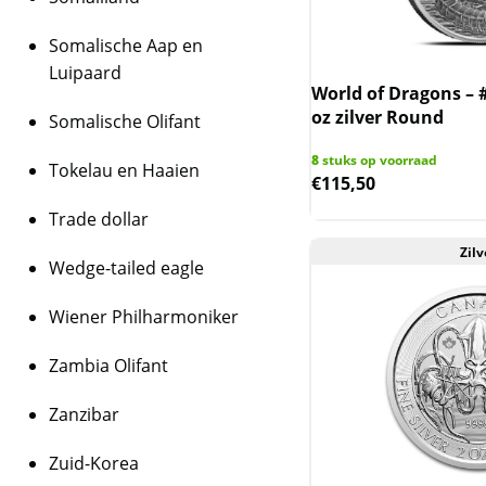
Somalische Aap en
Luipaard
World of Dragons – #
oz zilver Round
Somalische Olifant
8
stuks op voorraad
Tokelau en Haaien
€
115,50
Trade dollar
Zilv
Wedge-tailed eagle
Wiener Philharmoniker
Zambia Olifant
Zanzibar
Zuid-Korea