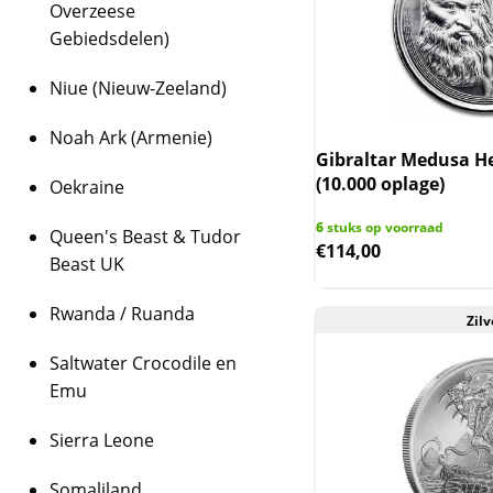
Overzeese
Gebiedsdelen)
Niue (Nieuw-Zeeland)
Noah Ark (Armenie)
Gibraltar Medusa He
(10.000 oplage)
Oekraine
6
stuks op voorraad
Queen's Beast & Tudor
€
114,00
Beast UK
Rwanda / Ruanda
Zilv
Saltwater Crocodile en
Emu
Sierra Leone
Somaliland