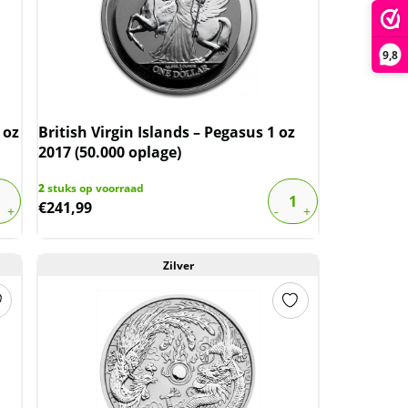
9,8
 oz
British Virgin Islands – Pegasus 1 oz
2017 (50.000 oplage)
2
stuks op voorraad
€
241,99
Zilver