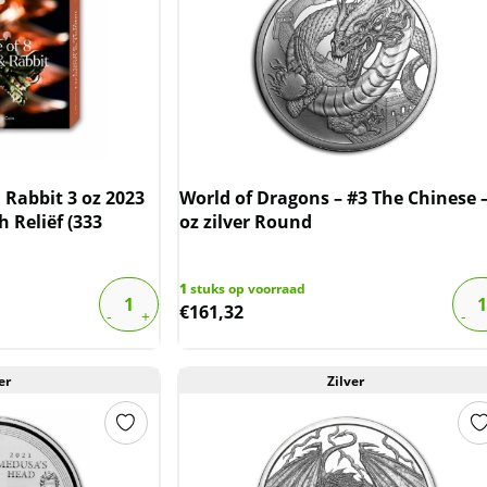
Rabbit 3 oz 2023
World of Dragons – #3 The Chinese –
h Reliëf (333
oz zilver Round
1
stuks op voorraad
€
161,32
er
Zilver