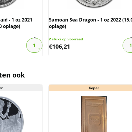
der de margeregel verhandeld. Dit
afdragen over de marge die wij
id - 1 oz 2021
Samoan Sea Dragon - 1 oz 2022 (15.
ct. De btw mag hierdoor door ons
0 oplage)
oplage)
rmeld worden. De prijs op de website
2
stuks op voorraad
€
106,21
ten ook
er
Koper