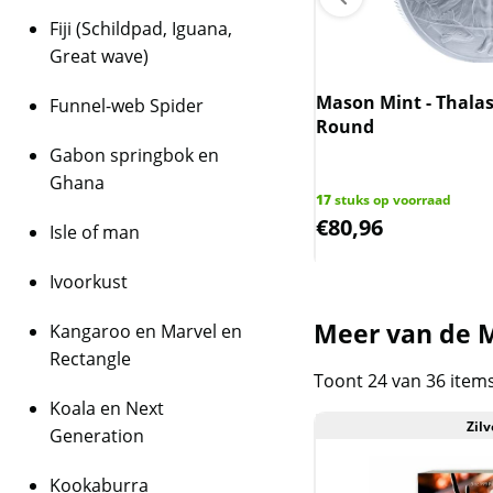
Fiji (Schildpad, Iguana,
Great wave)
dian Maple Leaf 1 oz 2022
chts 17.5% boven spot)
Mason Mint - Thalass
Funnel-web Spider
Round
Gabon springbok en
uks op voorraad
Ghana
05
17
stuks op voorraad
,50
€
80,96
Isle of man
Ivoorkust
Meer van de M
Kangaroo en Marvel en
Rectangle
Toont 24 van 36 item
Koala en Next
Zilv
Generation
Kookaburra