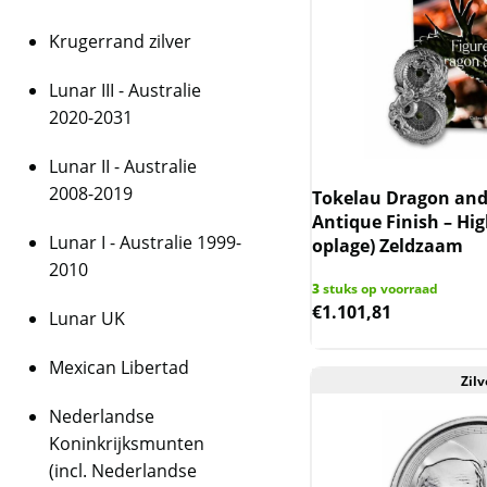
Krugerrand zilver
Lunar III - Australie
2020-2031
Lunar II - Australie
2008-2019
Tokelau Dragon and 
Antique Finish – Hig
Lunar I - Australie 1999-
oplage) Zeldzaam
2010
3
stuks op voorraad
€
1.101,81
Lunar UK
Mexican Libertad
Zilv
Nederlandse
Koninkrijksmunten
(incl. Nederlandse