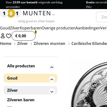
Voor
23:59 uur betaald
volgende werkdag
Gratis
verzendi
verzonden
(NL)
Zoeke
naar:
Goud
Zilver
Koperbaren
Overige producten
Aanbiedingen
Ver
€ 0,00
Home
Zilver
Zilveren munten
Caribische Eilande
Alle producten
Goud
Gouden baren
Zilver
Gouden munten
Zilveren baren