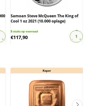
000
Samoan Steve McQueen The King of
Samoan S
Cool 1 oz 2021 (10.000 oplage)
5
stuks op voorraad
2
stuks op v
€
117,90
€
109,21
Koper
Aan