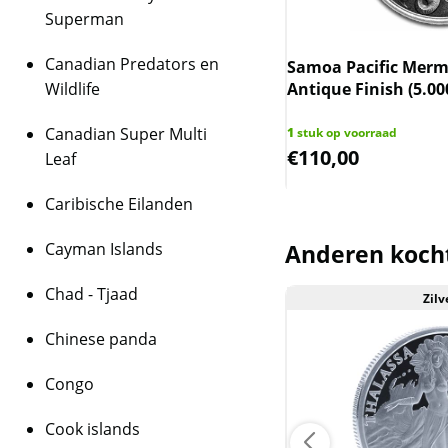
Superman
Dit product wordt on
houdt in dat wij btw 
Canadian Predators en
 Montserrat Emerald Isle of the
Samoa Pacific Merma
behalen op dit produ
bbean 1 oz 2018 (25.000 oplage)
Wildlife
Antique Finish (5.00
niet op de factuur ve
is inclusief btw.
Canadian Super Multi
 op voorraad
1
stuk op voorraad
6,39
€
110,00
Leaf
Caribische Eilanden
Cayman Islands
Anderen koch
Chad - Tjaad
Zilv
Aanbieding
Chinese panda
Congo
Cook islands