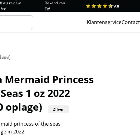
.8 als review
Bekend van
9.8
1
2
3
4
5
jfer!
TV!
Klantenservice
Contact
lage)
 Mermaid Princess
 Seas 1 oz 2022
0 oplage)
Zilver
aid princess of the seas
age in 2022