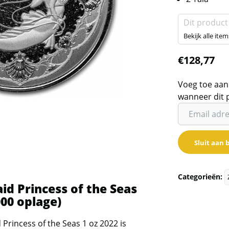
Dit product
Bekijk alle item
€
128,77
Voeg toe aan
wanneer dit 
Vul
je
email
Sluit aan b
adres
in
om
Categorieën:
de
d Princess of the Seas
wachtlijst
000 oplage)
voor
rincess of the Seas 1 oz 2022 is
dit