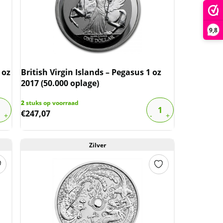
9,8
 oz
British Virgin Islands – Pegasus 1 oz
2017 (50.000 oplage)
2
stuks op voorraad
€
247,07
Zilver