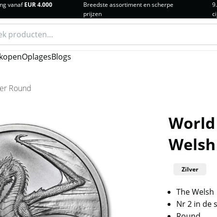
ng vanaf
EUR 4.000
Breedste assortiment en scherpe
9
prijzen
ci
n
kopen
Oplages
Blogs
ver Round
World 
Welsh 
Zilver
The Welsh
Nr 2 in de
Round