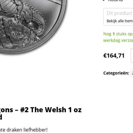
Dit product
Bekijk alle item
Nog
1
stuks op
werkdag verzo
€
164,71
o
Categorieën:
-
-
ons – #2 The Welsh 1 oz
d
o
z
te draken liefhebber!