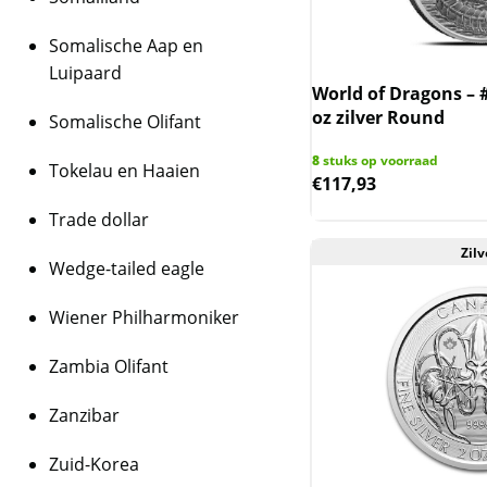
Somalische Aap en
Luipaard
World of Dragons – #
oz zilver Round
Somalische Olifant
8
stuks op voorraad
Tokelau en Haaien
€
117,93
Trade dollar
Zilv
Wedge-tailed eagle
Wiener Philharmoniker
Zambia Olifant
Zanzibar
Zuid-Korea