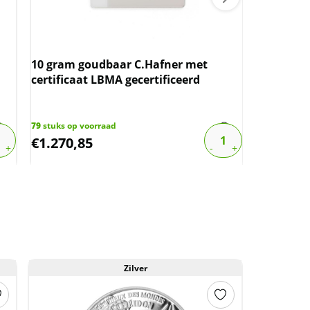
Nederlan
Wilhelmin
10 gram goudbaar C.Hafner met
boven sp
certificaat LBMA gecertificeerd
1288
stuks o
€
17,48
79
stuks op voorraad
€
1.270,85
€
13,98
Zilver