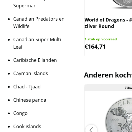
Superman
Canadian Predators en
annia and Liberty 1 oz 2024
World of Dragons - #
Wildlife
zilver Round
Canadian Super Multi
ks op voorraad
1
stuk op voorraad
0,00
€
164,71
Leaf
Caribische Eilanden
Cayman Islands
Anderen koch
Chad - Tjaad
Zilv
Aanbieding
Chinese panda
Congo
Cook islands