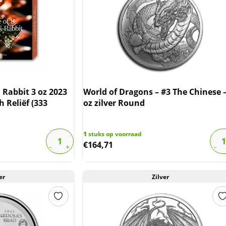
Rabbit 3 oz 2023
World of Dragons – #3 The Chinese –
h Reliëf (333
oz zilver Round
1
stuks op voorraad
€
164,71
er
Zilver