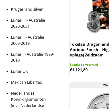
Krugerrand zilver
Lunar III - Australie
2020-2031
Lunar II - Australie
2008-2019
Tokelau Dragon and 
Antique Finish – Hig
Lunar I - Australie 1999-
oplage) Zeldzaam
2010
3
stuks op voorraad
€
1.121,80
Lunar UK
Mexican Libertad
Zilv
Nederlandse
Koninkrijksmunten
(incl. Nederlandse