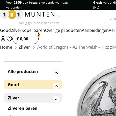
Voor
23:59 uur betaald
volgende werkdag
Gratis
verzendi
verzonden
(NL)
Zoeke
naar:
Goud
Zilver
Koperbaren
Overige producten
Aanbiedingen
Ver
€ 0,00
Home
Zilver
World of Dragons – #2 The Welsh – 1 oz zil
Alle producten
Goud
Gouden baren
Zilver
Gouden munten
Zilveren baren