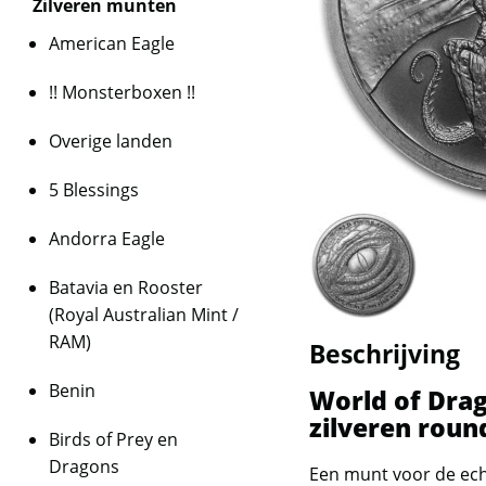
Zilveren munten
American Eagle
!! Monsterboxen !!
Overige landen
5 Blessings
Andorra Eagle
Batavia en Rooster
(Royal Australian Mint /
RAM)
Beschrijving
Benin
World of Drag
zilveren roun
Birds of Prey en
Dragons
Een munt voor de ech