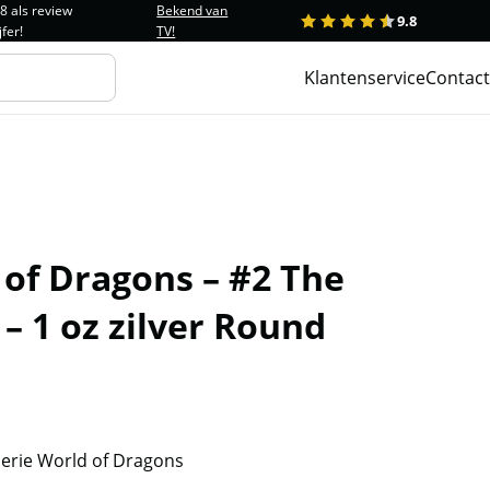
.8 als review
Bekend van
9.8
1
2
3
4
5
jfer!
TV!
Klantenservice
Contact
of Dragons – #2 The
– 1 oz zilver Round
 serie World of Dragons