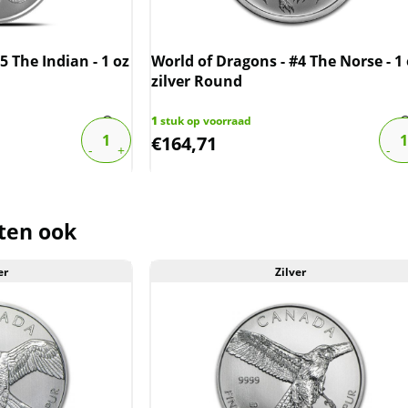
5 The Indian - 1 oz
World of Dragons - #4 The Norse - 1
zilver Round
1
stuk op voorraad
€
164,71
ten ook
er
Zilver