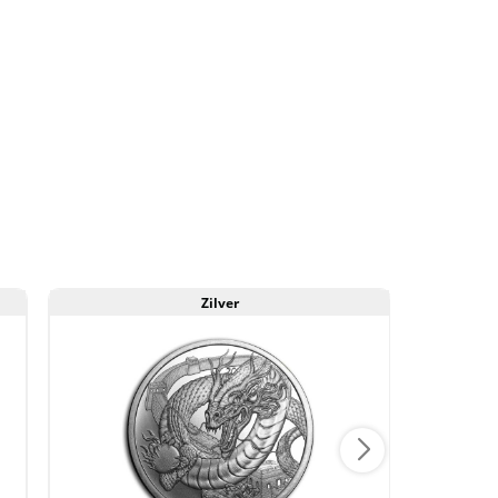
Round
antal
Zilver