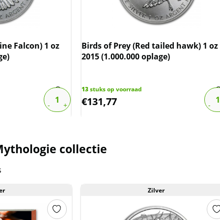
ine Falcon) 1 oz
Birds of Prey (Red tailed hawk) 1 oz
ge)
2015 (1.000.000 oplage)
13
stuks op voorraad
€
131,77
ythologie collectie
s
er
Zilver