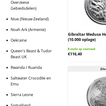
Overzeese
Gebiedsdelen)
Niue (Nieuw-Zeeland)
Noah Ark (Armenie)
Gibraltar Medusa He
(10.000 oplage)
Oekraine
6
stuks op voorraad
Queen's Beast & Tudor
€
116,40
Beast UK
Rwanda / Ruanda
Zilv
Saltwater Crocodile en
Emu
Sierra Leone
Somaliland