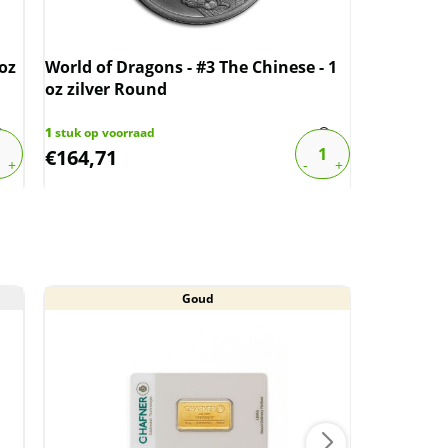
 oz
World of Dragons - #3 The Chinese - 1
World of 
oz zilver Round
oz zilver
1
stuk op voorraad
8
stuks op v
€
164,71
€
117,93
Goud
Aan