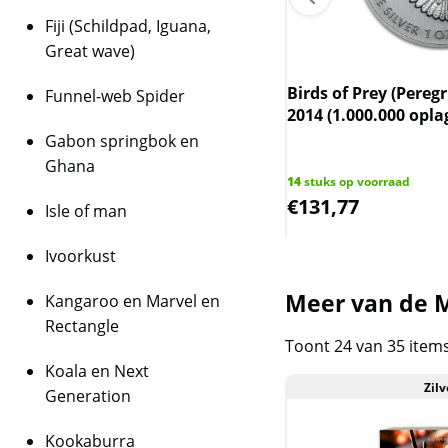
Fiji (Schildpad, Iguana,
Great wave)
dian Maple Leaf 1 oz 2013
00.000 oplage) (slechts 17.5%
Birds of Prey (Peregr
Funnel-web Spider
n spot)
2014 (1.000.000 opla
Gabon springbok en
uks op voorraad
Ghana
42
14
stuks op voorraad
,51
€
131,77
Isle of man
Ivoorkust
Meer van de M
Kangaroo en Marvel en
Rectangle
Toont 24 van 35 item
Koala en Next
Zilv
Generation
Kookaburra