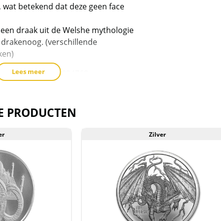
, wat betekend dat deze geen face
a
t een draak uit de Welshe mythologie
 drakenoog. (verschillende
ken)
Lees meer
roy ounce = 31,1034768 gram en
ver.
E PRODUCTEN
en plastic gripzakje geleverd.
er
Zilver
t voorraad geleverd, en komen
reeks van de producent af. De
krassen, aanslag en/of melkvlekken