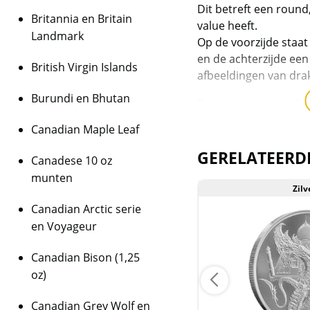
Dit betreft een round
Britannia en Britain
value heeft.
Landmark
Op de voorzijde staa
en de achterzijde een
British Virgin Islands
afbeeldingen van dra
Burundi en Bhutan
De munten wegen 1 T
bevatten 999/1000 zil
Canadian Maple Leaf
Levering
GERELATEERD
Canadese 10 oz
De munten worden in e
munten
Zilver
Zilv
Kwaliteit
De munten worden ui
Canadian Arctic serie
daarmee niet rechtst
en Voyageur
munten kunnen soms 
Canadian Bison (1,25
bevatten.
oz)
Canadian Grey Wolf en