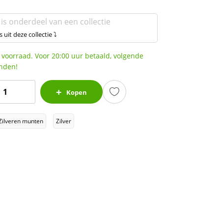
 is onderdeel van een collectie
s uit deze collectie ⤵
 voorraad. Voor 20:00 uur betaald, volgende
nden!
World
Kopen
f
Dragons
Zilveren munten
Zilver
#2
The
Welsh
1
z
ilver