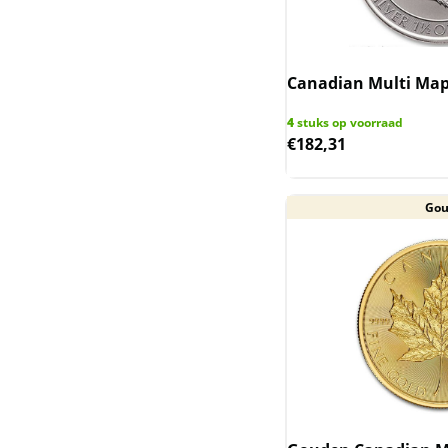
Generation
Kookaburra
Canadian Multi Mapl
Krugerrand zilver
4
stuks op voorraad
€
182,31
Lunar III - Australie
2020-2031
Go
Lunar II - Australie
2008-2019
Lunar I - Australie 1999-
2010
Lunar UK
Mexican Libertad