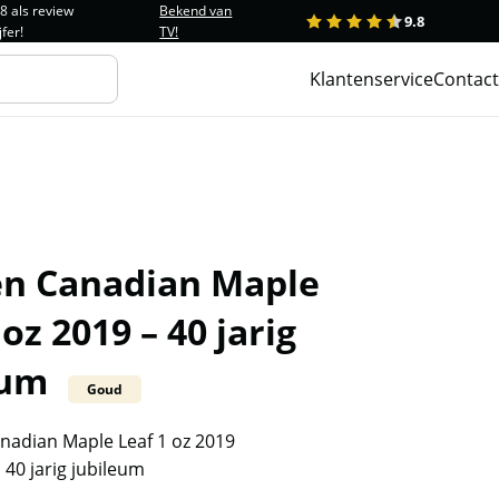
.8 als review
Bekend van
9.8
1
2
3
4
5
jfer!
TV!
Klantenservice
Contact
n Canadian Maple
 oz 2019 – 40 jarig
eum
Goud
adian Maple Leaf 1 oz 2019
 40 jarig jubileum