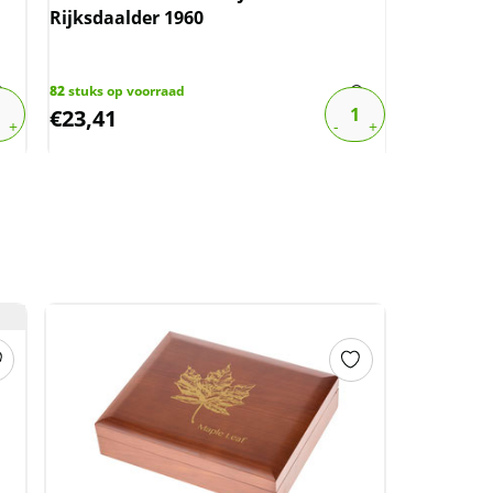
Rijksdaalder 1960
PCGS gece
82
stuks op voorraad
1
stuk op vo
€
23,41
€
325,00