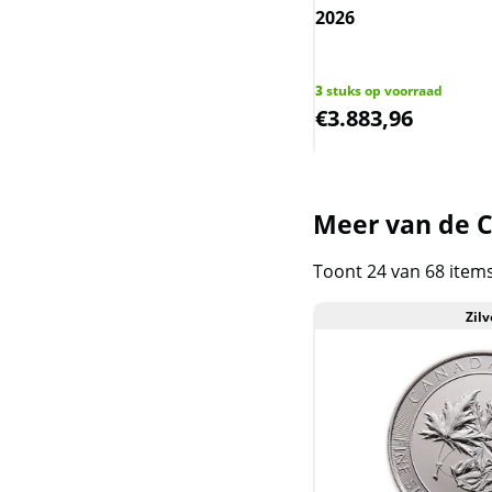
Congo
s)
2026
Cook islands
op voorraad
8,28
3
stuks op voorraad
Fiji (Schildpad, Iguana,
646,62
€
3.883,96
Great wave)
Funnel-web Spider
Meer van de C
Gabon springbok en
Ghana
Toont 24 van 68 item
Isle of man
Zilv
Ivoorkust
Kangaroo en Marvel en
Rectangle
Koala en Next