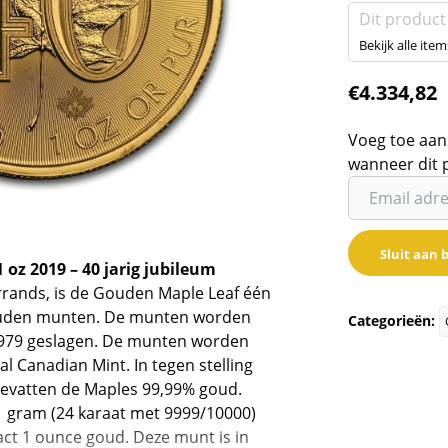
Dit product
Bekijk alle item
€
4.334,82
Voeg toe aan
wanneer dit 
Vul
je
email
Sluit aan b
adres
oz 2019 – 40 jarig jubileum
in
rands, is de Gouden Maple Leaf één
om
ouden munten. De munten worden
Categorieën:
de
1979 geslagen. De munten worden
wachtlijst
l Canadian Mint. In tegen stelling
voor
bevatten de Maples 99,99% goud.
dit
 gram (24 karaat met 9999/10000)
ct 1 ounce goud. Deze munt is in
product