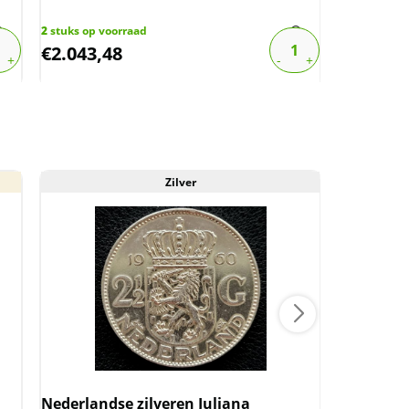
2
stuks op voorraad
4
stuks op v
€
2.043,48
€
1.050,
Zilver
Nederlandse zilveren Juliana
Koning Wi