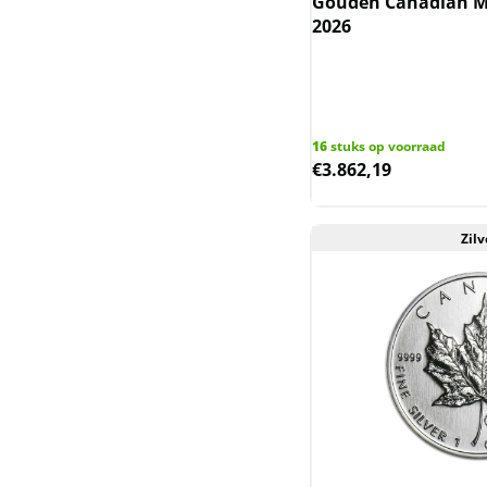
Gouden Canadian Ma
Nederlandse
2026
Koninkrijksmunten
(incl. Nederlandse
Overzeese
Gebiedsdelen)
16
stuks op voorraad
Niue (Nieuw-Zeeland)
€
3.862,19
Noah Ark (Armenie)
Zilv
Oekraine
Queen's Beast & Tudor
Beast UK
Rwanda / Ruanda
Saltwater Crocodile en
Emu