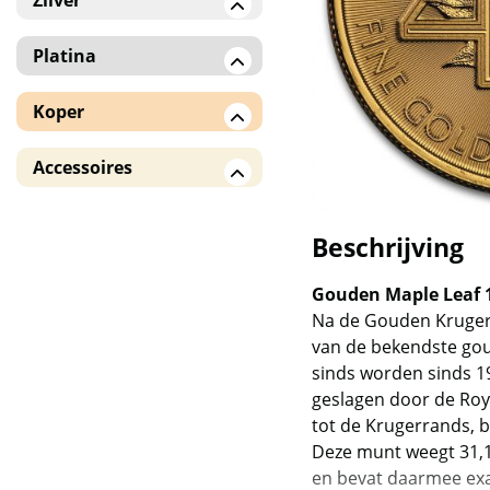
Zilver
Zilveren baren
Platina
Zilveren munten
Platina munten
Koper
American Eagle
Koperen baren /
Accessoires
!! Monsterboxen !!
munten
Monsterboxen en
Overige landen
verzameldozen
Beschrijving
5 Blessings
Tubes en hoesjes
Gouden Maple Leaf 1 
Capsules
Andorra Eagle
Na de Gouden Kruger
van de bekendste g
Batavia en Rooster
sinds worden sinds 
(Royal Australian Mint /
geslagen door de Roya
RAM)
tot de Krugerrands, 
Deze munt weegt 31,1
Benin
en bevat daarmee exa