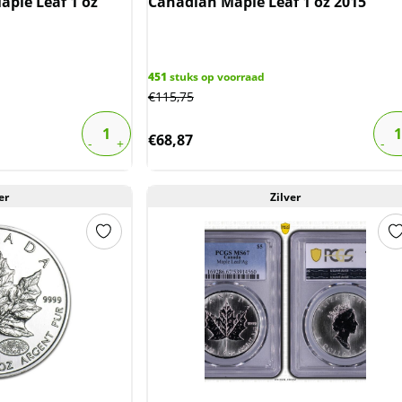
ple Leaf 1 oz
Canadian Maple Leaf 1 oz 2015
451
stuks op voorraad
€
115,75
€
68,87
er
Zilver