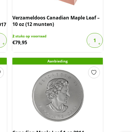
Verzameldoos Canadian Maple Leaf –
10 oz (12 munten)
017
2
stuks op voorraad
€
79,95
Aanbieding