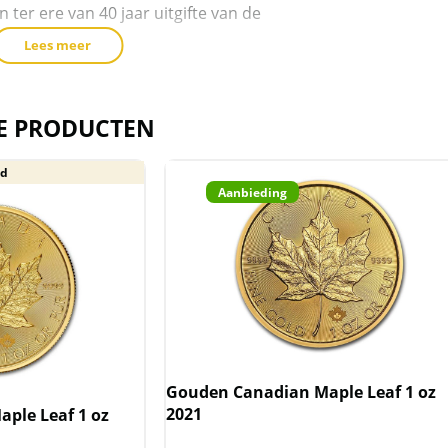
 ter ere van 40 jaar uitgifte van de
toe
te
Lees meer
voegen
eze staat een portret van Queen
E PRODUCTEN
een plastic capsule geleverd
d
Aanbieding
rijgesteld van btw.
Gouden Canadian Maple Leaf 1 oz
2021
ple Leaf 1 oz