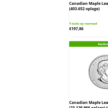
Canadian Maple Leaf
Sierra Leone
(403.652 oplage)
Somaliland
1
stuks op voorraad
Somalische Aap en
€
197,86
Luipaard
Somalische Olifant
Aanbie
Tokelau en Haaien
Trade dollar
Wedge-tailed eagle
Wiener Philharmoniker
Zambia Olifant
Canadian Maple Leaf
(23.129.966 oplage) 