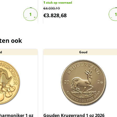
1
stuk op voorraad
€
4.030,19
€
3.828,68
ten ook
d
Goud
harmoniker 1 oz
Gouden Krugerrand 1 oz 2026