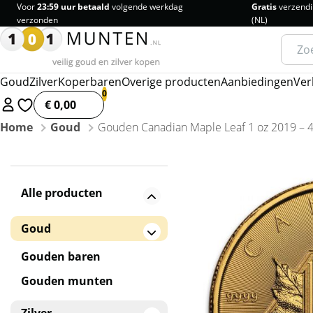
Voor
23:59 uur betaald
volgende werkdag
Gratis
verzendi
verzonden
(NL)
Zoeke
naar:
Goud
Zilver
Koperbaren
Overige producten
Aanbiedingen
Ver
€ 0,00
Home
Goud
Gouden Canadian Maple Leaf 1 oz 2019 – 40
Alle producten
Goud
Gouden baren
Gouden munten