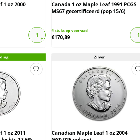
 1 oz 2000
Canada 1 oz Maple Leaf 1991 PCGS
MS67 gecertificeerd (pop 15/6)
4
stuks op voorraad
€
170,89
ding
Zilver
 1 oz 2011
Canadian Maple Leaf 1 oz 2004
(slechts 17.5%
(680.925 oplage)