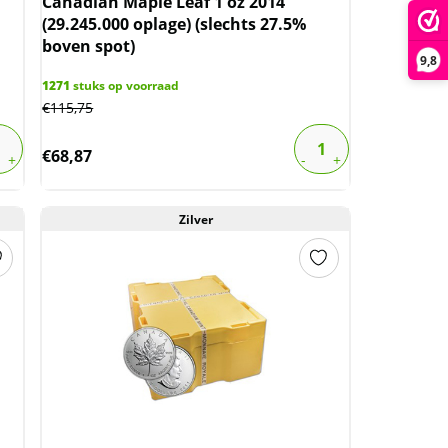
Canadian Maple Leaf 1 oz 2014
(29.245.000 oplage) (slechts 27.5%
boven spot)
9,8
1271
stuks op voorraad
€
115,75
€
68,87
Zilver