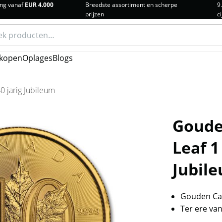
ng vanaf
EUR 4.000
Breedste assortiment en scherpe
9
prijzen
ci
n
kopen
Oplages
Blogs
 jarig Jubileum
Goude
Leaf 1
Jubil
Gouden Can
Ter ere van