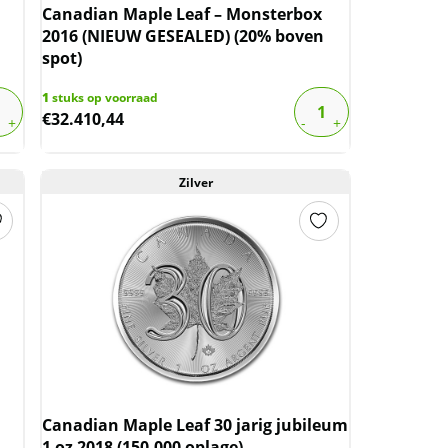
Canadian Maple Leaf – Monsterbox
2016 (NIEUW GESEALED) (20% boven
spot)
1
stuks op voorraad
€
32.410,44
Zilver
Canadian Maple Leaf 30 jarig jubileum
1 oz 2018 (150.000 oplage)