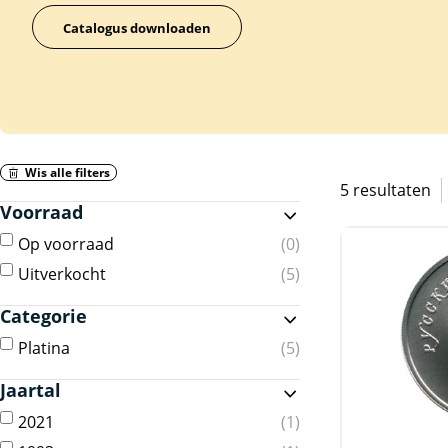
Catalogus downloaden
Wis alle filters
5 resultaten
Voorraad
Op voorraad
0
Uitverkocht
5
Categorie
Platina
5
Jaartal
2021
1