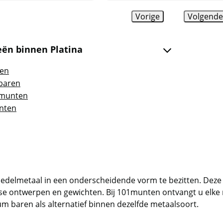
Vorige
Volgend
eën binnen Platina
ren
baren
 munten
nten
 edelmetaal in een onderscheidende vorm te bezitten. Dez
rse ontwerpen en gewichten. Bij 101munten ontvangt u elk
ium baren
als alternatief binnen dezelfde metaalsoort.