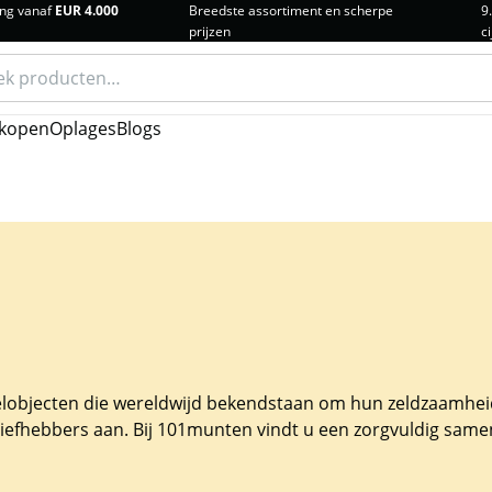
ng vanaf
EUR 4.000
Breedste assortiment en scherpe
9
prijzen
ci
n
kopen
Oplages
Blogs
objecten die wereldwijd bekendstaan om hun zeldzaamheid e
liefhebbers aan. Bij 101munten vindt u een zorgvuldig same