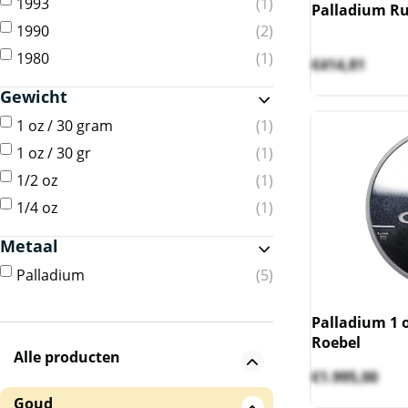
1993
1
Palladium Rus
1990
2
1980
1
€
414,81
Gewicht
1 oz / 30 gram
1
1 oz / 30 gr
1
1/2 oz
1
1/4 oz
1
Metaal
Palladium
5
Palladium 1 
Roebel
Alle producten
€
1.995,00
Goud