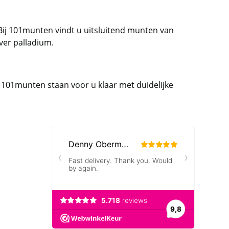
 Bij 101munten vindt u uitsluitend munten van
ver
palladium
.
 101munten staan voor u klaar met duidelijke
Neem contact op met op!