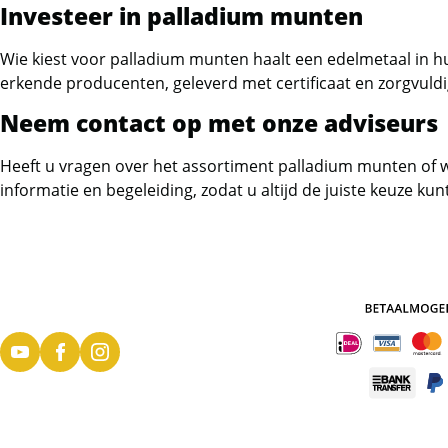
Investeer in palladium munten
Canadian Predators en Wildlife
Wie kiest voor palladium munten haalt een edelmetaal in hu
Canadian Super Multi Leaf
erkende producenten, geleverd met certificaat en zorgvuldi
Neem contact op met onze adviseurs
Caribische Eilanden
Cayman Islands
Heeft u vragen over het assortiment palladium munten of 
informatie en begeleiding, zodat u altijd de juiste keuze ku
Chad - Tjaad
Chinese panda
Congo
Cook islands
Fiji (Schildpad, Iguana, Great
wave)