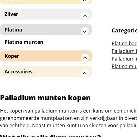
Gouden baren
Zilver
Gouden munten
Zilveren baren
Platina
Categori
Zilveren munten
Platina munten
Platina ba
American Eagle
Palladium 
Koper
Palladium
!! Monsterboxen !!
Platina mu
Koperen baren / munten
Accessoires
Overige landen
Monsterboxen en verzameldozen
5 Blessings
Tubes en hoesjes
Palladium munten kopen
Andorra Eagle
Capsules
Het kopen van palladium munten is een kans om een uniek
Batavia en Rooster (Royal
gerenommeerde muntplaatsen en zijn verkrijgbaar in dive
Australian Mint / RAM)
van echtheid. Naast munten kunt u ook kiezen voor
pallad