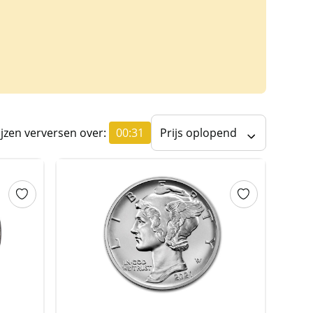
ijzen verversen over:
00:31
Prijs oplopend