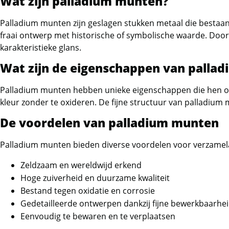
Wat zijn palladium munten?
Benin
Palladium munten zijn geslagen stukken metaal die bestaan
Birds of Prey en Dragons
fraai ontwerp met historische of symbolische waarde. Doo
karakteristieke glans.
Britannia en Britain Landmark
Wat zijn de eigenschappen van palla
British Virgin Islands
Palladium munten hebben unieke eigenschappen die hen on
Burundi en Bhutan
kleur zonder te oxideren. De fijne structuur van palladium
Canadian Maple Leaf
De voordelen van palladium munten
Canadese 10 oz munten
Palladium munten bieden diverse voordelen voor verzamela
Canadian Arctic serie en
Zeldzaam en wereldwijd erkend
Voyageur
Hoge zuiverheid en duurzame kwaliteit
Bestand tegen oxidatie en corrosie
Canadian Bison (1,25 oz)
Gedetailleerde ontwerpen dankzij fijne bewerkbaarhe
Eenvoudig te bewaren en te verplaatsen
Canadian Grey Wolf en Superman