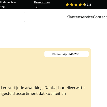
.8 als review
Bekend van
9.8
1
2
3
4
5
jfer!
TV!
Klantenservice
Contact
Platinaprijs:
€48.238
n verfijnde afwerking. Dankzij hun zilverwitte
ngesteld assortiment dat kwaliteit en