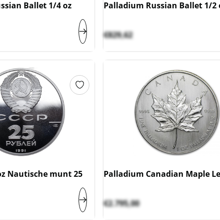
sian Ballet 1/4 oz
Palladium Russian Ballet 1/2 
€
829,62
oz Nautische munt 25
Palladium Canadian Maple Le
€
2.795,00