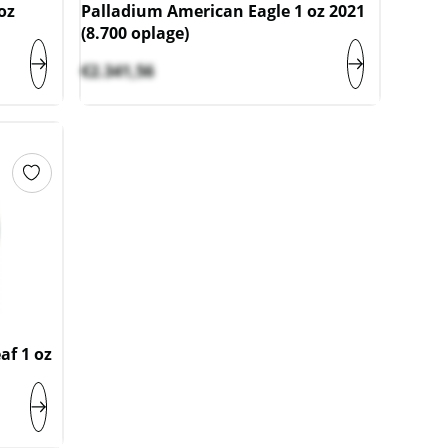
oz
Palladium American Eagle 1 oz 2021
(8.700 oplage)
€
2.341,56
af 1 oz