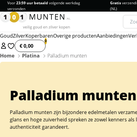
Voor
23:59 uur betaald
volgende werkdag
Gratis
verzendi
verzonden
(NL)
Zoeke
naar:
Goud
Zilver
Koperbaren
Overige producten
Aanbiedingen
Ver
€ 0,00
Home
Platina
Palladium munten
Palladium munten
Palladium munten zijn bijzondere edelmetalen verzamel
glans en hoge zuiverheid spreken ze zowel kenners als 
authenticiteit garandeert.