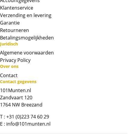
Accountgegevens
Klantenservice
Verzending en levering
Garantie
Retourneren
Betalingsmogelijkheden
Juridisch
Algemene voorwaarden
Neem contact op met op!
Privacy Policy
Over ons
Chat met ons
Contact
Contact gegevens
101Munten.nl
Whatsapp ons!
Zandvaart 120
1764 NW Breezand
Bel ons
T :
+31 (0)223 74 60 29
E :
info@101munten.nl
Contactformulier