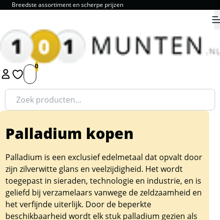
Breedste assortiment en scherpe prijzen
9.8
1
2
3
4
5
Zoeken
naar:
Palladium kopen
Palladium is een exclusief edelmetaal dat opvalt door
zijn zilverwitte glans en veelzijdigheid. Het wordt
toegepast in sieraden, technologie en industrie, en is
geliefd bij verzamelaars vanwege de zeldzaamheid en
het verfijnde uiterlijk. Door de beperkte
beschikbaarheid wordt elk stuk palladium gezien als