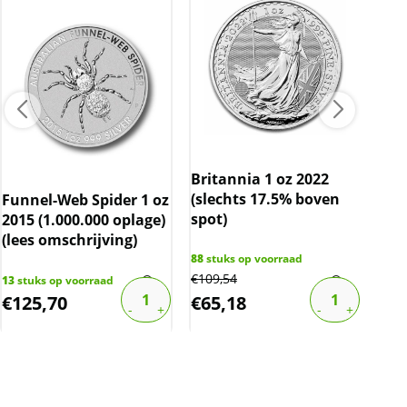
Britannia 1 oz 2022
(slechts 17.5% boven
Funnel-Web Spider 1 oz
Zil
spot)
2015 (1.000.000 oplage)
oz 
(lees omschrijving)
88
stuks op voorraad
€
109,54
13
stuks op voorraad
20
st
€
125,70
€
65,18
€
2