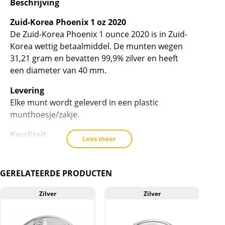
Beschrijving
Zuid-Korea Phoenix 1 oz 2020
De Zuid-Korea Phoenix 1 ounce 2020 is in Zuid-
Korea wettig betaalmiddel. De munten wegen
31,21 gram en bevatten 99,9% zilver en heeft
een diameter van 40 mm.
Levering
Elke munt wordt geleverd in een plastic
munthoesje/zakje.
Kwaliteit
Lees meer
De munten worden uit voorraad geleverd, en
komen daarmee niet rechtstreeks van de
producent af. Echter zijn de munten veelal de
GERELATEERDE PRODUCTEN
muntkoker niet uit geweest. Deze munten
kunnen soms krassen, aanslag en/of
Zilver
Zilver
melkvlekken bevatten. Deze munt bevat een
lichte verkleuring op de rand.