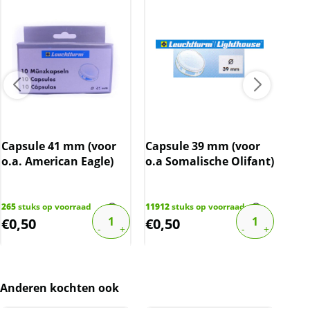
leverancier en wordt leeg (exclusief munt)
geleverd.
BTW
Indien u dit artikel via marktplaats bekijkt,
dient u 21% (zijnde de BTW) bij de prijs op te
tellen.
Capsule 41 mm (voor
Capsule 39 mm (voor
Cap
o.a. American Eagle)
o.a Somalische Olifant)
o.a
Bri
265
stuks op voorraad
11912
stuks op voorraad
582
s
€
0,50
€
0,50
€
0
Anderen kochten ook