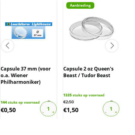
Aanbieding
Capsule 37 mm (voor
Capsule 2 oz Queen's
Cap
o.a. Wiener
Beast / Tudor Beast
Philharmoniker)
1335
stuks op voorraad
€
2,50
144
stuks op voorraad
48
st
€
0,50
€
1,50
€
0