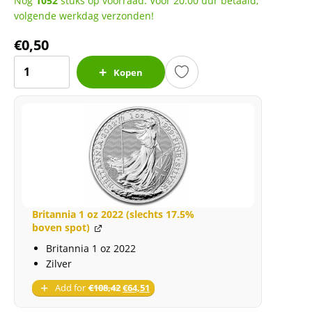
Nog
1052
stuks op voorraad. Voor 20:00 uur betaald,
volgende werkdag verzonden!
€
0,50
Capsule
Kopen
40
mm
aantal
Britannia 1 oz 2022 (slechts 17.5%
boven spot)
Britannia 1 oz 2022
Zilver
Add for
€
108,42
€
64,51