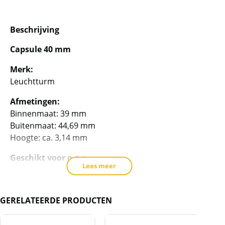
Beschrijving
Capsule 40 mm
Merk:
Leuchtturm
Afmetingen:
Binnenmaat: 39 mm
Buitenmaat: 44,69 mm
Hoogte: ca. 3,14 mm
Geschikt voor o.a.:
Lees meer
Zilveren China Panda 1 oz / 30 gram
Zilveren Britannia 1 oz (1998-2013)
Zilveren Mexican Libertad 1 oz (vanaf 1996)
GERELATEERDE PRODUCTEN
De capsule komt rechtstreeks van de